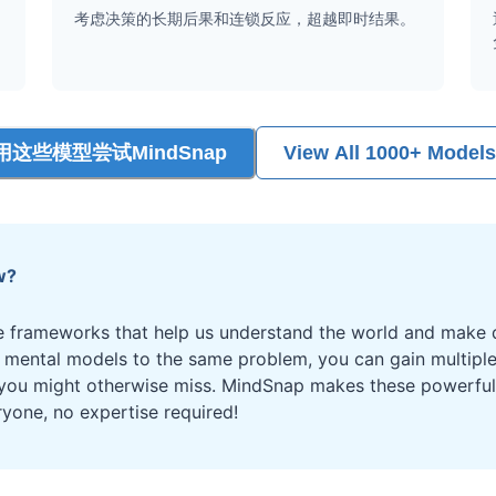
考虑决策的长期后果和连锁反应，超越即时结果。
用这些模型尝试MindSnap
View All 1000+ Models
w?
 frameworks that help us understand the world and make d
t mental models to the same problem, you can gain multipl
 you might otherwise miss. MindSnap makes these powerful 
ryone, no expertise required!