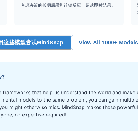
考虑决策的长期后果和连锁反应，超越即时结果。
用这些模型尝试MindSnap
View All 1000+ Models
w?
 frameworks that help us understand the world and make d
t mental models to the same problem, you can gain multipl
 you might otherwise miss. MindSnap makes these powerful 
ryone, no expertise required!