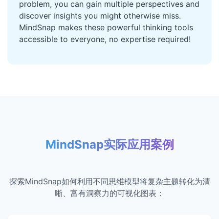
problem, you can gain multiple perspectives and
discover insights you might otherwise miss.
MindSnap makes these powerful thinking tools
accessible to everyone, no expertise required!
MindSnap实际应用案例
探索MindSnap如何利用不同思维模型将复杂主题转化为清
晰、富有洞察力的可视化图表：