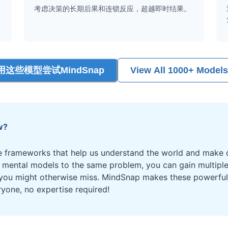
考虑决策的长期后果和连锁反应，超越即时结果。
用这些模型尝试MindSnap
View All 1000+ Models
w?
 frameworks that help us understand the world and make d
t mental models to the same problem, you can gain multipl
 you might otherwise miss. MindSnap makes these powerful 
ryone, no expertise required!