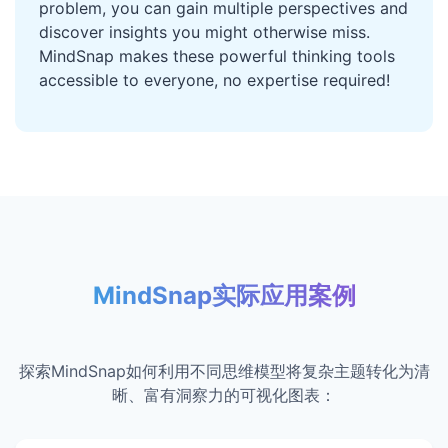
problem, you can gain multiple perspectives and
discover insights you might otherwise miss.
MindSnap makes these powerful thinking tools
accessible to everyone, no expertise required!
MindSnap实际应用案例
探索MindSnap如何利用不同思维模型将复杂主题转化为清
晰、富有洞察力的可视化图表：