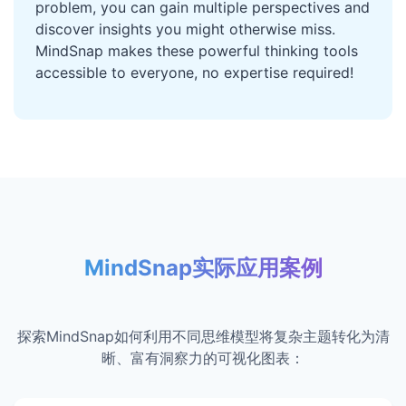
problem, you can gain multiple perspectives and
discover insights you might otherwise miss.
MindSnap makes these powerful thinking tools
accessible to everyone, no expertise required!
MindSnap实际应用案例
探索MindSnap如何利用不同思维模型将复杂主题转化为清
晰、富有洞察力的可视化图表：