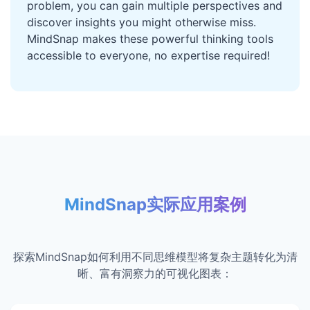
problem, you can gain multiple perspectives and
discover insights you might otherwise miss.
MindSnap makes these powerful thinking tools
accessible to everyone, no expertise required!
MindSnap实际应用案例
探索MindSnap如何利用不同思维模型将复杂主题转化为清
晰、富有洞察力的可视化图表：