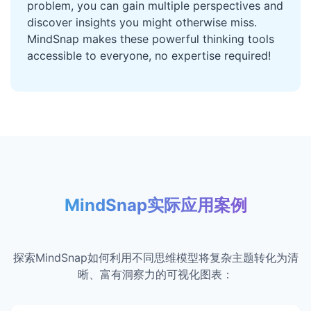
problem, you can gain multiple perspectives and
discover insights you might otherwise miss.
MindSnap makes these powerful thinking tools
accessible to everyone, no expertise required!
MindSnap实际应用案例
探索MindSnap如何利用不同思维模型将复杂主题转化为清
晰、富有洞察力的可视化图表：