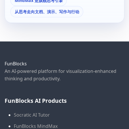
MindMax 是旗舰思考引擎
从思考走向文档、演示、写作与行动
FunBlocks
An AI-powered platform for visualization-enhanced
thinking and productivity.
FunBlocks AI Products
Socratic AI Tutor
FunBlocks MindMax