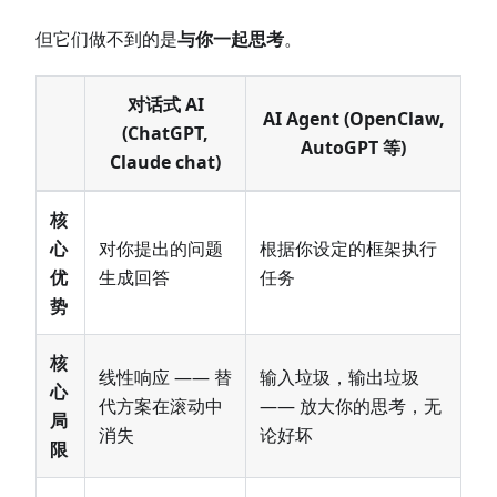
但它们做不到的是
与你一起思考
。
对话式 AI
AI Agent (OpenClaw,
(ChatGPT,
AutoGPT 等)
Claude chat)
核
心
对你提出的问题
根据你设定的框架执行
优
生成回答
任务
势
核
线性响应 —— 替
输入垃圾，输出垃圾
心
代方案在滚动中
—— 放大你的思考，无
局
消失
论好坏
限