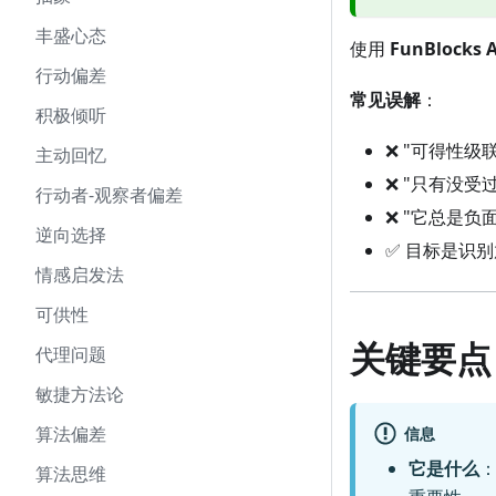
丰盛心态
使用
FunBlocks A
行动偏差
常见误解
：
积极倾听
❌ "可得性
主动回忆
❌ "只有没
行动者-观察者偏差
❌ "它总是负
逆向选择
✅ 目标是识
情感启发法
可供性
关键要点
代理问题
敏捷方法论
算法偏差
信息
它是什么
算法思维