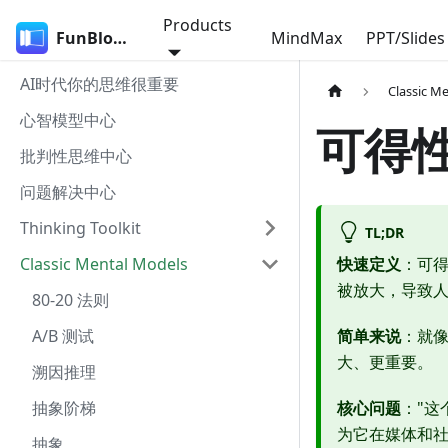
Products
FunBlocks
MindMax
PPT/Slides
AI时代你的思维很重要
Classic M
心智模型中心
可得
批判性思维中心
问题解决中心
Thinking Toolkit
TL;DR
Classic Mental Models
快速定义
：可
被放大，导致
80-20 法则
A/B 测试
简单来说
：就
大、更重要。
溯因推理
抽象阶梯
核心问题
："这
为它在媒体和
抽象