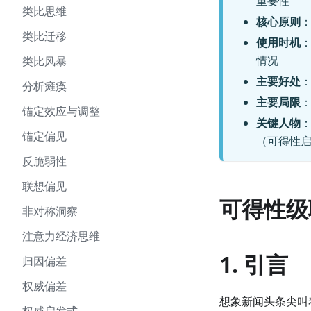
重要性
类比思维
核心原则
类比迁移
使用时机
情况
类比风暴
主要好处
分析瘫痪
主要局限
锚定效应与调整
关键人物
：
锚定偏见
（可得性
反脆弱性
联想偏见
可得性级
非对称洞察
注意力经济思维
1. 引言
归因偏差
权威偏差
想象新闻头条尖叫