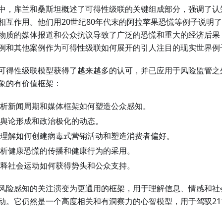
中，库兰和桑斯坦概述了可得性级联的关键组成部分，强调了认
相互作用。他们用20世纪80年代末的阿拉苹果恐慌等例子说明
物质的媒体报道和公众抗议导致了广泛的恐慌和重大的经济后果
例和其他案例作为可得性级联如何展开的引人注目的现实世界例
可得性级联模型获得了越来越多的认可，并已应用于风险监管之
象的有价值框架：
析新闻周期和媒体框架如何塑造公众感知。
舆论形成和政治极化的动态。
理解如何创建病毒式营销活动和塑造消费者偏好。
析健康恐慌的传播和健康行为的采用。
释社会运动如何获得势头和公众支持。
风险感知的关注演变为更通用的框架，用于理解信息、情感和社
动。它仍然是一个高度相关和有洞察力的心智模型，用于驾驭2