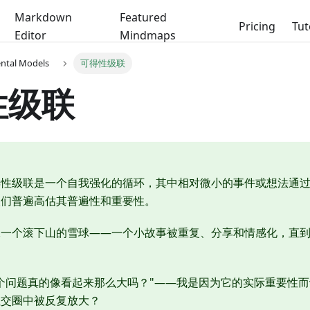
Markdown
Featured
Pricing
Tut
Editor
Mindmaps
ental Models
可得性级联
性级联
得性级联是一个自我强化的循环，其中相对微小的事件或想法通
人们普遍高估其普遍性和重要性。
像一个滚下山的雪球——一个小故事被重复、分享和情感化，直
个问题真的像看起来那么大吗？"——我是因为它的实际重要性
社交圈中被反复放大？