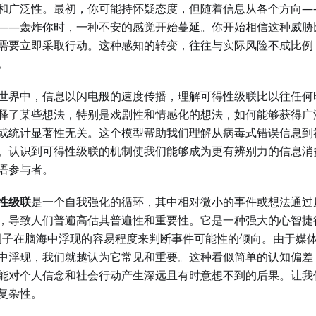
和广泛性。最初，你可能持怀疑态度，但随着信息从各个方向—
——轰炸你时，一种不安的感觉开始蔓延。你开始相信这种威胁
需要立即采取行动。这种感知的转变，往往与实际风险不成比例
。
世界中，信息以闪电般的速度传播，理解可得性级联比以往任何
释了某些想法，特别是戏剧性和情感化的想法，如何能够获得广
或统计显著性无关。这个模型帮助我们理解从病毒式错误信息到
。认识到可得性级联的机制使我们能够成为更有辨别力的信息消
语参与者。
性级联
是一个自我强化的循环，其中相对微小的事件或想法通过
，导致人们普遍高估其普遍性和重要性。它是一种强大的心智捷
例子在脑海中浮现的容易程度来判断事件可能性的倾向。由于媒
中浮现，我们就越认为它常见和重要。这种看似简单的认知偏差
能对个人信念和社会行动产生深远且有时意想不到的后果。让我
复杂性。