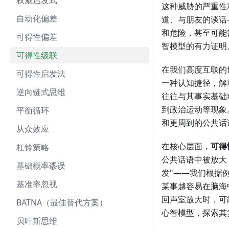
权威启发式
这种威胁的严重性
自动化偏差
道、与朋友的谈话
和危险，甚至可能
可得性偏差
智模型的有力证明
可得性级联
在我们高度互联的
可得性启发法
一种认知捷径，解
逆向链式思维
往往与其事实基础
到政治运动等现象
平衡循环
和更周到的公共话
从众效应
在核心层面，
可得
杠铃策略
公共话语中被放大
基础概率谬误
发"——我们根据
基准率忽视
某事越容易在脑海
回声室放大时，可
BATNA（最佳替代方案）
心智模型，探索其
贝叶斯思维