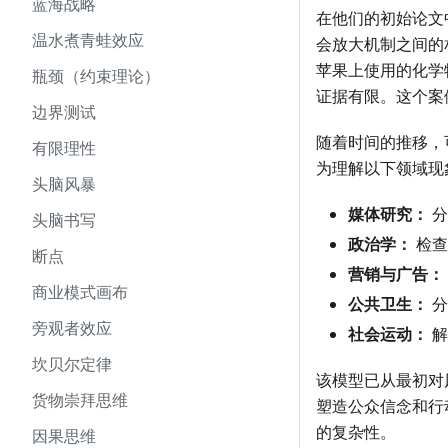
蓝海战略
在他们的初始论文
温水煮青蛙效应
会放大机制之间的
苹果上使用的化学
瓶颈（约束理论）
证据有限。这个案
边界测试
随着时间的推移，
有限理性
为理解以下领域现
头脑风暴
媒体研究：
分
头脑书写
政治学：
检查
断点
营销与广告：
商业模式画布
公共卫生：
分
旁观者效应
社会运动：
解
坎贝尔定律
该模型已从最初对
货物崇拜思维
塑造公众信念和行
的复杂性。
因果思维