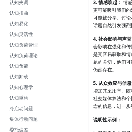
认知失调
3. 情感唤起：
情感
更可能吸引我们的
认知扭曲
可能被分享、讨论
认知易化
话题自然引发强烈
认知灵活性
4. 社会影响与声
认知负荷管理
会影响在强化和传
是受容易获取和情
认知负荷理论
题的关切，他们可
认知负荷
仍然存在。
认知卸载
5. 从众效应与信
认知心理学
增加其采用率。随
认知重构
社交媒体算法和个
念的信息，进一步
冷启动问题
集体行动问题
说明性示例：
委托偏差