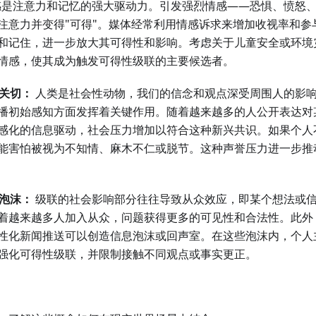
是注意力和记忆的强大驱动力。引发强烈情感——恐惧、愤怒
注意力并变得"可得"。媒体经常利用情感诉求来增加收视率和参
和记住，进一步放大其可得性和影响。考虑关于儿童安全或环境
情感，使其成为触发可得性级联的主要候选者。
誉关切：
人类是社会性动物，我们的信念和观点深受周围人的影
播初始感知方面发挥着关键作用。随着越来越多的人公开表达对
感化的信息驱动，社会压力增加以符合这种新兴共识。如果个人不
能害怕被视为不知情、麻木不仁或脱节。这种声誉压力进一步推
息泡沫：
级联的社会影响部分往往导致从众效应，即某个想法或
着越来越多人加入从众，问题获得更多的可见性和合法性。此外
性化新闻推送可以创造信息泡沫或回声室。在这些泡沫内，个人
强化可得性级联，并限制接触不同观点或事实更正。