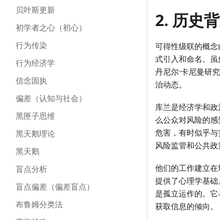
贝叶斯更新
2. 历史
初学者之心（初心）
行为传染
可得性级联的概念
式引入和命名。虽
行为经济学
丹尼尔·卡尼曼研
信念固执
治动态。
偏差（认知与社会）
库兰是经济学和政
黑匣子思维
么公众对风险的感
危害，有时似乎与
黑天鹅理论
风险监管和公共政
黑天鹅
他们的工作建立在
盲点分析
提供了心理学基础
盲点偏差（偏差盲点）
是孤立运作的。它
布鲁姆分类法
获取信息的倾向。