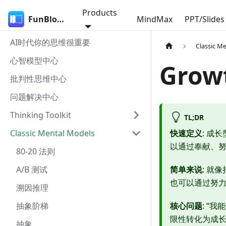
Products
FunBlocks
MindMax
PPT/Slides
AI时代你的思维很重要
Classic M
心智模型中心
Grow
批判性思维中心
问题解决中心
Thinking Toolkit
TL;DR
Classic Mental Models
快速定义
: 成
以通过奉献、
80-20 法则
A/B 测试
简单来说
: 就
也可以通过努
溯因推理
抽象阶梯
核心问题
: “
限性转化为成
抽象