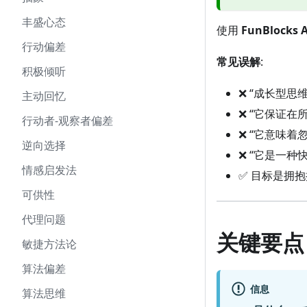
丰盛心态
使用
FunBlocks A
行动偏差
常见误解
:
积极倾听
❌ “成长型
主动回忆
❌ “它保证
行动者-观察者偏差
❌ “它意味
逆向选择
❌ “它是一
情感启发法
✅ 目标是拥
可供性
代理问题
关键要点
敏捷方法论
算法偏差
信息
算法思维