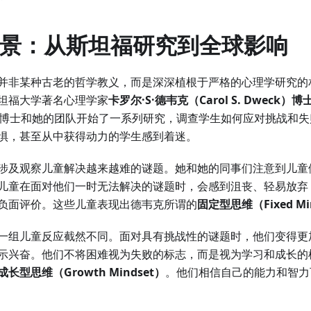
史背景：从斯坦福研究到全球影响
并非某种古老的哲学教义，而是深深植根于严格的心理学研究的
坦福大学著名心理学家
卡罗尔·S·德韦克（Carol S. Dweck）博
克博士和她的团队开始了一系列研究，调查学生如何应对挑战和
惧，甚至从中获得动力的学生感到着迷。
涉及观察儿童解决越来越难的谜题。她和她的同事们注意到儿童
儿童在面对他们一时无法解决的谜题时，会感到沮丧、轻易放弃
负面评价。这些儿童表现出德韦克所谓的
固定型思维（Fixed Mi
一组儿童反应截然不同。面对具有挑战性的谜题时，他们变得更
示兴奋。他们不将困难视为失败的标志，而是视为学习和成长的
成长型思维（Growth Mindset）
。他们相信自己的能力和智力