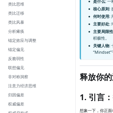
是什么
: 
类比思维
核心原则
类比迁移
何时使用
类比风暴
主要好处
分析瘫痪
主要局限
积极性。
锚定效应与调整
关键人物
:
锚定偏见
“Mindse
反脆弱性
联想偏见
释放你的
非对称洞察
注意力经济思维
1. 引言
归因偏差
权威偏差
想象一下，你正面