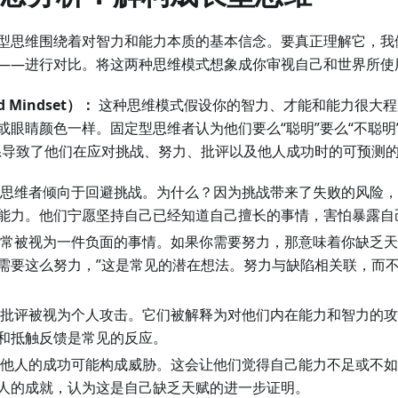
型思维围绕着对智力和能力本质的基本信念。要真正理解它，我
——进行对比。将这两种思维模式想象成你审视自己和世界所使
 Mindset）：
这种思维模式假设你的智力、才能和能力很大程
眼睛颜色一样。固定型思维者认为他们要么“聪明”要么“不聪明”
系导致了他们在应对挑战、努力、批评以及他人成功时的可预测
思维者倾向于回避挑战。为什么？因为挑战带来了失败的风险，
能力。他们宁愿坚持自己已经知道自己擅长的事情，害怕暴露自
常被视为一件负面的事情。如果你需要努力，那意味着你缺乏天
需要这么努力，”这是常见的潜在想法。努力与缺陷相关联，而
批评被视为个人攻击。它们被解释为对他们内在能力和智力的攻
和抵触反馈是常见的反应。
他人的成功可能构成威胁。这会让他们觉得自己能力不足或不如
人的成就，认为这是自己缺乏天赋的进一步证明。