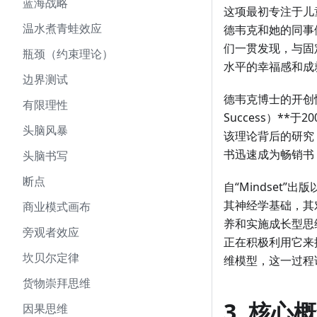
蓝海战略
这项最初专注于儿
温水煮青蛙效应
德韦克和她的同事
们一贯发现，与固
瓶颈（约束理论）
水平的幸福感和成
边界测试
德韦克博士的开创性著作
有限理性
Success）*
头脑风暴
该理论背后的研究，
书迅速成为畅销书
头脑书写
断点
自“Mindset
其神经学基础，其
商业模式画布
养和实施成长型思
旁观者效应
正在积极利用它来
坎贝尔定律
维模型，这一过程
货物崇拜思维
3. 核
因果思维