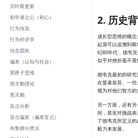
贝叶斯更新
2. 历
初学者之心（初心）
行为传染
成长型思维的概念
行为经济学
起源可以追溯到斯
信念固执
纪80年代，德韦
似乎对挫折毫不畏
偏差（认知与社会）
黑匣子思维
德韦克最初的研究
在显著差异。一些
黑天鹅理论
视为对他们智力的
黑天鹅
另一方面，还有另
盲点分析
间，甚至对挑战表
盲点偏差（偏差盲点）
了德韦克所定义的
布鲁姆分类法
毅力来发展。