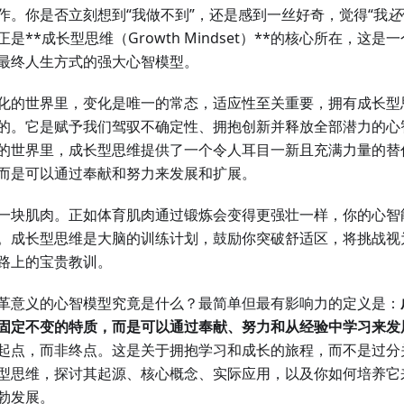
作。你是否立刻想到“我做不到”，还是感到一丝好奇，觉得“我
还
是**成长型思维（Growth Mindset）**的核心所在，这
最终人生方式的强大心智模型。
化的世界里，变化是唯一的常态，适应性至关重要，拥有成长型
的。它是赋予我们驾驭不确定性、拥抱创新并释放全部潜力的心
的世界里，成长型思维提供了一个令人耳目一新且充满力量的替
而是可以通过奉献和努力来发展和扩展。
一块肌肉。正如体育肌肉通过锻炼会变得更强壮一样，你的心智
。成长型思维是大脑的训练计划，鼓励你突破舒适区，将挑战视
路上的宝贵教训。
革意义的心智模型究竟是什么？最简单但最有影响力的定义是：
固定不变的特质，而是可以通过奉献、努力和从经验中学习来发
起点，而非终点。这是关于拥抱学习和成长的旅程，而不是过分
型思维，探讨其起源、核心概念、实际应用，以及你如何培养它
勃发展。