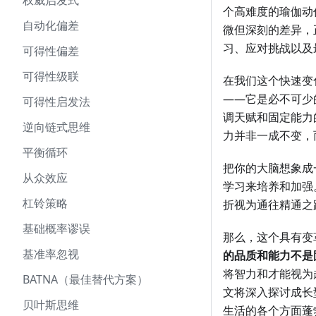
权威启发式
个高难度的瑜伽动
自动化偏差
微但深刻的差异，正
习、应对挑战以及
可得性偏差
可得性级联
在我们这个快速变
——它是必不可少
可得性启发法
调天赋和固定能力
逆向链式思维
力并非一成不变，
平衡循环
把你的大脑想象成
从众效应
学习来培养和加强
杠铃策略
折视为通往精通之
基础概率谬误
那么，这个具有变
基准率忽视
的品质和能力不是
将智力和才能视为
BATNA（最佳替代方案）
文将深入探讨成长
贝叶斯思维
生活的各个方面蓬