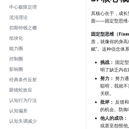
中心极限定理
其核心在于，成长
混沌理论
面——固定型思维
切斯特顿之栅
固定型思维（Fixed
组块化
质，就像你的身高或
能力圈
赋”。这种信念体
控制圈
挑战：
固定型
影响圈
明了缺乏内在
努力：
努力通
经典条件反射
聪明，我就不
眼镜蛇效应
关联。
认知行为疗法
批评：
反馈和
的机会。防御
认知偏差
他人的成功：
认知失调减少
或甚至怨恨他