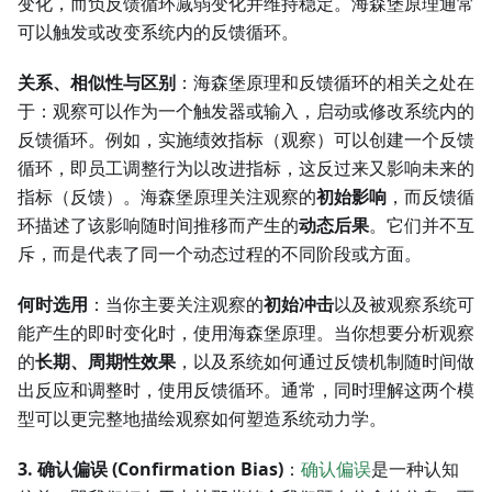
变化，而负反馈循环减弱变化并维持稳定。海森堡原理通常
可以触发或改变系统内的反馈循环。
关系、相似性与区别
：海森堡原理和反馈循环的相关之处在
于：观察可以作为一个触发器或输入，启动或修改系统内的
反馈循环。例如，实施绩效指标（观察）可以创建一个反馈
循环，即员工调整行为以改进指标，这反过来又影响未来的
指标（反馈）。海森堡原理关注观察的
初始影响
，而反馈循
环描述了该影响随时间推移而产生的
动态后果
。它们并不互
斥，而是代表了同一个动态过程的不同阶段或方面。
何时选用
：当你主要关注观察的
初始冲击
以及被观察系统可
能产生的即时变化时，使用海森堡原理。当你想要分析观察
的
长期、周期性效果
，以及系统如何通过反馈机制随时间做
出反应和调整时，使用反馈循环。通常，同时理解这两个模
型可以更完整地描绘观察如何塑造系统动力学。
3. 确认偏误 (Confirmation Bias)
：
确认偏误
是一种认知