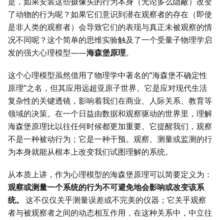
是，如果安装这些摄像头的行为本身（无论多么隐蔽）改变
了动物的行为呢？如果它们意识到潜在观察者的存在（即使
是非人类的观察者）会导致它们的表现与真正未被观察的情
况不同呢？这个简单的思维实验触及了一个受量子物理学启
发的强大心理模型——
海森堡原理
。
这个心理模型虽然借用了物理学中著名的“海森堡不确定性
原理”之名，但其应用远超亚原子世界。它是应对现代生活
复杂性的关键透镜，影响着我们在商业、人际关系、教育等
领域的决策。在一个日益由数据和观察驱动的世界里，理解
海森堡原理比以往任何时候都更加重要。它提醒我们，观察
不是一种被动行为；它是一种干预。观察、测量或监测的行
为本身就能从根本上改变我们试图理解的系统。
从本质上讲，作为心理模型的海森堡原理可以简要定义为：
观察或测量一个系统的行为不可避免地会影响或改变该系
统。
这不仅仅关乎测量误差或不完美的仪器；它关乎观察
者与被观察者之间的动态相互作用，在这种关系中，中立往