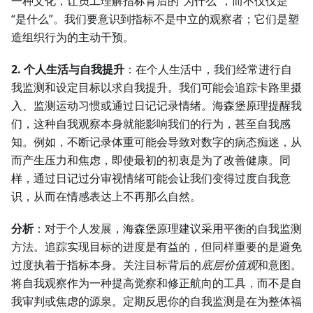
一种文化，让员工理解指标背后的“为什么”，而不仅仅是
“是什么”。我们要意识到指标不是中立的观察者；它们是塑
造组织行为的主动干预。
2. 个人生活与自我提升
：在个人生活中，我们经常进行自
我监测和设定目标以求自我提升。我们可能会追踪卡路里摄
入、监测运动习惯或通过日记记录情绪。海森堡原理提醒我
们，这种自我观察本身就能影响我们的行为，甚至自我感
知。例如，不断记录体重可能会导致对数字的病态痴迷，从
而产生压力和焦虑，即使最初的初衷是为了改善健康。同
样，通过日记过分审视情绪可能会让我们变得过度自我意
识，从而在情感表达上不再那么自然。
分析
：对于个人发展，海森堡原理建议采用平衡的自我监测
方法。追踪实现目标的进度是有益的，但同样重要的是避免
过度执着于指标本身。关注目标背后的
底层价值观
和意图。
将自我观察作为一种提高觉察和修正航向的工具，而不是自
我审判或焦虑的源泉。定期反思你的自我监测是在为整体福