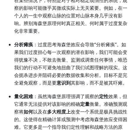
在某些情况下，特别是对于相对稳定或惰性的系统，观
察的影响可能微乎其微或实际上无关紧要。例如，在一
个人的一生中观察山脉的位置对山脉本身几乎没有影
响。辨别海森堡原理何时真正相关、何时属于过度复杂
化非常重要。
分析瘫痪
：过度思考海森堡效应会导致“分析瘫痪”。如
果我们过度担心每一次观察的潜在影响，我们可能会变
得犹豫不决，不敢去衡量、监测或调查任何事情，唯恐
我们的行动不可避免地扭曲了我们试图理解的现实。这
会扼杀进步并阻碍必要的数据收集和分析。目标不是完
全避免观察，而是要
意识到
其影响，而不是被其吓瘫。
量化困难
：虽然海森堡原理强调了观察的
定性
效果，但
它通常无法提供对该影响的精确
定量
衡量。准确预测观
察将
如何
以及在
多大程度上
改变一个系统是极具挑战性
的。这使得在精确计算或预测中考虑海森堡效应变得困
难。它更多是一个指导我们定性理解和战略方法的原