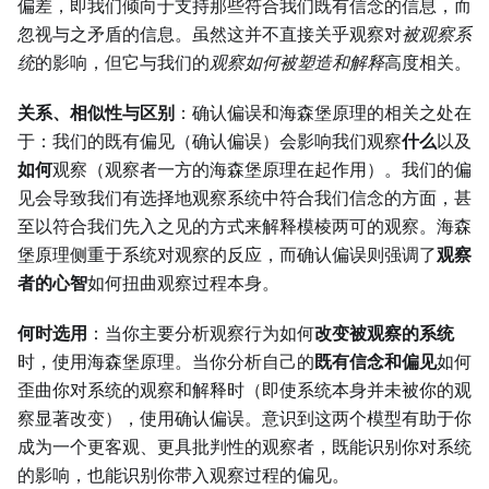
偏差，即我们倾向于支持那些符合我们既有信念的信息，而
忽视与之矛盾的信息。虽然这并不直接关乎观察对
被观察系
统
的影响，但它与我们的
观察如何被塑造和解释
高度相关。
关系、相似性与区别
：确认偏误和海森堡原理的相关之处在
于：我们的既有偏见（确认偏误）会影响我们观察
什么
以及
如何
观察（观察者一方的海森堡原理在起作用）。我们的偏
见会导致我们有选择地观察系统中符合我们信念的方面，甚
至以符合我们先入之见的方式来解释模棱两可的观察。海森
堡原理侧重于系统对观察的反应，而确认偏误则强调了
观察
者的心智
如何扭曲观察过程本身。
何时选用
：当你主要分析观察行为如何
改变被观察的系统
时，使用海森堡原理。当你分析自己的
既有信念和偏见
如何
歪曲你对系统的观察和解释时（即使系统本身并未被你的观
察显著改变），使用确认偏误。意识到这两个模型有助于你
成为一个更客观、更具批判性的观察者，既能识别你对系统
的影响，也能识别你带入观察过程的偏见。