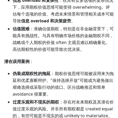
信息 overload 和复杂性
：在具有众多选项的复杂情况
下，应用期权价值思维可能变得 overwhelming。评
估每个选项的价值、考虑未来情景和管理相关成本可能
导致
信息 overload 和决策疲劳
。
估值困难
：准确估值期权，特别是在非金融背景下，可
能具有挑战性。与具有明确市场价格的金融期权不同，
战略或个人期权的价值 often 主观且难以精确量化。
高估期权性的价值可能导致次优决策。
潜在误用案例
：
伪装成期权性的拖延
：期权价值思维可能被误用来为拖
延和优柔寡断辩护。"保持选择开放"可能成为避免做出
艰难选择或采取行动的借口。区分战略推迟和简单
avoidance 很重要。
过度乐观和不现实的期权
：存在对未来期权及其潜在价
值过度乐观的风险。并非所有期权都是 created equal
的，有些可能是不现实的或 unlikely to materialize。