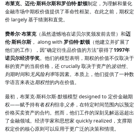
布莱克、迈伦·斯科尔斯和罗伯特·默顿
制定，为理解和量化
金融市场中期权价值提供了革命性框架。在此之前，期权定
价 largely 基于猜测和直觉。
费希尔·布莱克
（虽然遗憾地在诺贝尔奖颁发前去世）和
迈
伦·斯科尔斯
， along with
罗伯特·默顿
（他建立并扩展了
他们的工作），因"确定衍生品价值的方法"获得了
1997年
诺贝尔经济学奖
。他们的模型表明，期权的价值不仅取决于
标的资产的当前价格，还 crucially 取决于资产的
波动性
、
到期时间
和
无风险利率
等因素。本质上，他们提供了一种数
学语言来表达
期权性
的内在价值。
最初，布莱克-斯科尔斯-默顿模型 designed to 定价金融期
权——赋予持有者
权利
但非
义务
，在特定时间范围内以预定
价格买卖资产的合约。然而，他们工作的深刻见解远远超出
了金融领域。经济学家和思想家 quickly realized，支撑期
权定价的核心原则可以应用于更广泛的决策和情境。