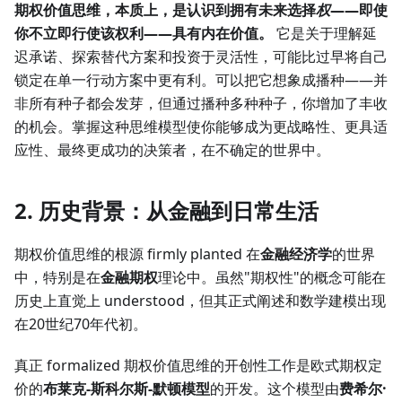
期权价值思维，本质上，是认识到拥有未来选择
权
——即使
你不立即行使该权利——具有内在价值。
它是关于理解延
迟承诺、探索替代方案和投资于灵活性，可能比过早将自己
锁定在单一行动方案中更有利。可以把它想象成播种——并
非所有种子都会发芽，但通过播种多种种子，你增加了丰收
的机会。掌握这种思维模型使你能够成为更战略性、更具适
应性、最终更成功的决策者，在不确定的世界中。
2. 历史背景：从金融到日常生活
期权价值思维的根源 firmly planted 在
金融经济学
的世界
中，特别是在
金融期权
理论中。虽然"期权性"的概念可能在
历史上直觉上 understood，但其正式阐述和数学建模出现
在20世纪70年代初。
真正 formalized 期权价值思维的开创性工作是欧式期权定
价的
布莱克-斯科尔斯-默顿模型
的开发。这个模型由
费希尔·