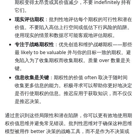
期权变得太昂贵或其价值减少，不要 indefinitely 持有
它们。
现实评估期权
：批判性地评估每个期权的可行性和潜在
价值。不要陷入高估上行空间或低估下行风险的陷阱。
使用现实的情景和数据尽可能客观地评估期权。
专注于战略期权性
：优先创造和维护
战略
期权——那些
最 likely to be valuable 并与你的目标一致的期权。避
免陷入为了收集期权而收集期权。质量 over 数量是关
键。
信息收集是关键
：期权性的价值 often 取决于随时间
收集更多信息的能力。积极寻求可以帮助你更好地决定
是否行使期权的信息。推迟应用于获取知识，而不仅仅
是推迟决策。
通过意识到这些局限性和潜在陷阱，你可以更有效地使用期
权价值思维并避免常见错误。批判性思维对于确保这种思维
模型被用作 better 决策的战略工具，而不是作为不决策或