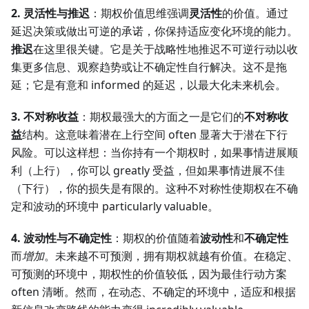
2. 灵活性与推迟
：期权价值思维强调
灵活性
的价值。通过
延迟决策或做出可逆的承诺，你保持适应变化环境的能力。
推迟
在这里很关键。它是关于战略性地推迟不可逆行动以收
集更多信息、观察趋势或让不确定性自行解决。这不是拖
延；它是有意和 informed 的延迟，以最大化未来机会。
3. 不对称收益
：期权最强大的方面之一是它们的
不对称收
益
结构。这意味着潜在上行空间 often 显著大于潜在下行
风险。可以这样想：当你持有一个期权时，如果事情进展顺
利（上行），你可以 greatly 受益，但如果事情进展不佳
（下行），你的损失是有限的。这种不对称性使期权在不确
定和波动的环境中 particularly valuable。
4. 波动性与不确定性
：期权的价值随着
波动性
和
不确定性
而
增加
。未来越不可预测，拥有期权就越有价值。在稳定、
可预测的环境中，期权性的价值较低，因为最佳行动方案
often 清晰。然而，在动态、不确定的环境中，适应和根据