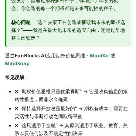
会发芽，但通过播种多种种子，你增加了丰收的机
会。你创造的每一个期权都是未来可能性的种子。
核心问题
："这个决策正在创造或摧毁我未来的哪些选
择？"——我是在最大化未来的适应自由，还是过早地
将自己锁定？
通过
FunBlocks AI
应用期权价值思维：
MindKit
或
MindSnap
常见误解
：
❌ "期权价值思维只是优柔寡断" → 它是收集信息的策
略性推迟，而非永久拖延
❌ "保持选择开放总是最好的" → 期权有成本；需要在
灵活性与果断行动之间取得平衡
❌ "这只适用于金融" → 其原则适用于职业、教育、关
系以及任何涉及不确定性的决策