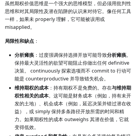
虽然期权价值思维是一个强大的思维模型，但必须用批判性
思维和对其局限性及潜在陷阱的认识来对待它。像任何工具
一样，如果未 properly 理解，它可能被误用或
misapplied。
局限性和缺点
：
分析瘫痪
：过度强调保持选择开放可能导致
分析瘫痪
。
保持最大灵活性的欲望可能阻止你做出任何 definitive
决策。 continuously 探索选项而不 commit to 行动可
能是 counterproductive 并导致错失机会。
维持期权的成本
：持有期权不是免费的。存在
与维持期
权性相关的成本
。这可能是财务成本（例如，持有未开
发的土地）、机会成本（例如，延迟决策并错过潜在收
益），或 simply 保持多条路径开放所需的时间和精
力。如果期权性的成本 outweighs 其潜在价值，它就
变得低效。