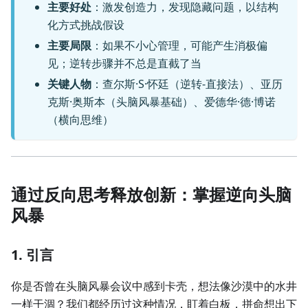
主要好处
：激发创造力，发现隐藏问题，以结构
化方式挑战假设
主要局限
：如果不小心管理，可能产生消极偏
见；逆转步骤并不总是直截了当
关键人物
：查尔斯·S·怀廷（逆转-直接法）、亚历
克斯·奥斯本（头脑风暴基础）、爱德华·德·博诺
（横向思维）
通过反向思考释放创新：掌握逆向头脑
风暴
1. 引言
你是否曾在头脑风暴会议中感到卡壳，想法像沙漠中的水井
一样干涸？我们都经历过这种情况，盯着白板，拼命想出下