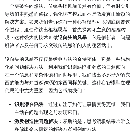
一个突破性的想法。传统头脑风暴虽然有价值，但有时会引
导我们走熟悉的路径，强化现有模式而不是激发真正新颖的
解决方案。如果我们告诉你有一种心智模型可以彻底颠覆这
个过程，迫使你跳出框框思考，首先探索坏主意的
框框内
呢？这种强大的技术叫做
逆向头脑风暴
，它是创新者、问题
解决者以及任何寻求突破传统思维的人的秘密武器。
逆向头脑风暴不仅仅是经典方法的奇特变体；它是一种结构
化的问题解决方法，利用我们识别缺陷和弱点的自然倾向。
在一个信息和复杂性饱和的世界里，我们找出
不起作用
的东
西的能力与知道
起作用
的东西同样关键。这种心智模型在现
代思维中尤为重要，因为它帮助我们：
识别潜在陷阱
：通过专注于如何让事情变得更糟，我们
主动在问题出现之前发现它们。
激发创造性问题解决
：矛盾的是，思考消极结果常常会
释放出令人惊讶的解决方案和创新方法。