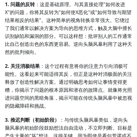
1. 问题的反转
：这是基础原理。与其直接处理"如何改进
X"的问题，你将其反转为"如何使X恶化"或"如何导致与期望
结果相反的结果"。这种简单的视角转换非常强大。它绕过
了我们通常以解决方案为导向的思维方式，触及大脑中擅长
识别缺陷和漏洞的部分。可以这样想：批评别人的工作通常
比自己创造出色的东西更容易。逆向头脑风暴利用了这种天
然的批判倾向。
2. 关注消极结果
：这个过程有意将你的注意力引向消极可
能性。这看起来可能适得其反，但正是这种对消极面的关注
释放了创造性解决方案。通过明确思考如何让事情变得更
糟，你揭示了问题的根本原因和潜在的故障点。就像将光照
进问题空间的黑暗角落，揭示可能在传统头脑风暴中被忽视
的隐藏障碍和挑战。
3. 推迟判断（初始阶段）
：与传统头脑风暴类似，逆向头
脑风暴的初始阶段鼓励想法自由流动，不立即判断。目标是
产生大量的"坏"想法。这很关键，因为即使是看似荒谬或不