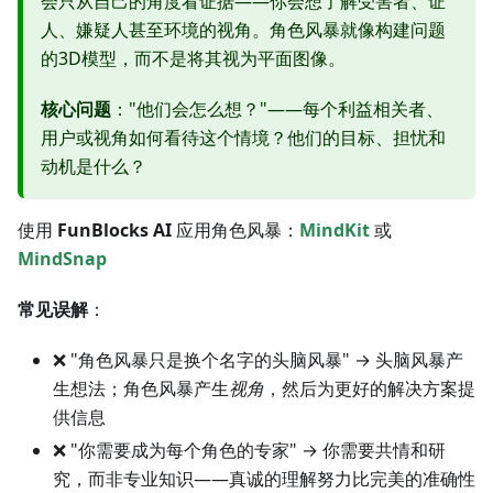
会只从自己的角度看证据——你会想了解受害者、证
人、嫌疑人甚至环境的视角。角色风暴就像构建问题
的3D模型，而不是将其视为平面图像。
核心问题
："他们会怎么想？"——每个利益相关者、
用户或视角如何看待这个情境？他们的目标、担忧和
动机是什么？
使用
FunBlocks AI
应用角色风暴：
MindKit
或
MindSnap
常见误解
：
❌ "角色风暴只是换个名字的头脑风暴" → 头脑风暴产
生想法；角色风暴产生
视角
，然后为更好的解决方案提
供信息
❌ "你需要成为每个角色的专家" → 你需要共情和研
究，而非专业知识——真诚的理解努力比完美的准确性