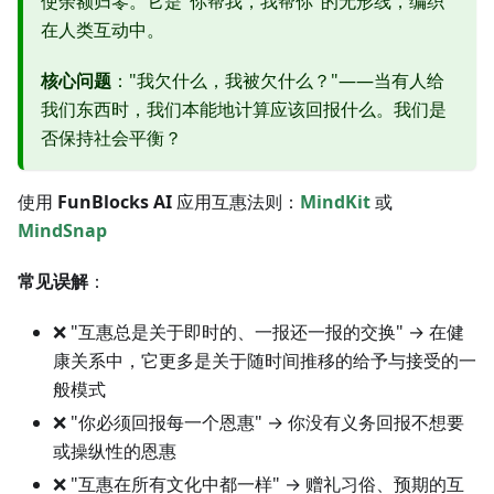
使余额归零。它是"你帮我，我帮你"的无形线，编织
在人类互动中。
核心问题
："我欠什么，我被欠什么？"——当有人给
我们东西时，我们本能地计算应该回报什么。我们是
否保持社会平衡？
使用
FunBlocks AI
应用互惠法则：
MindKit
或
MindSnap
常见误解
：
❌ "互惠总是关于即时的、一报还一报的交换" → 在健
康关系中，它更多是关于随时间推移的给予与接受的一
般模式
❌ "你必须回报每一个恩惠" → 你没有义务回报不想要
或操纵性的恩惠
❌ "互惠在所有文化中都一样" → 赠礼习俗、预期的互