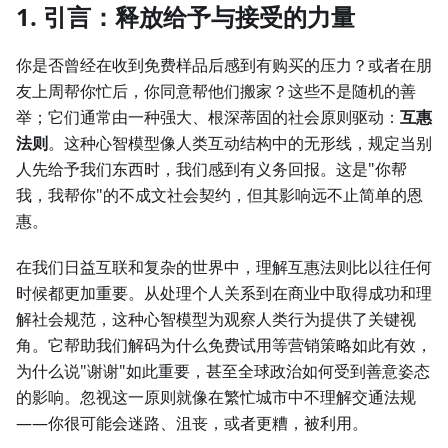
1. 引言：释放给予与接受的力量
你是否曾经在收到免费样品后感到有购买的压力？或者在朋
友上周帮你忙后，你同意帮他们搬家？这些不是随机的善
举；它们通常由一种强大、根深蒂固的社会原则驱动：
互惠
法则
。这种心智模型像人类互动结构中的无形线，规定当别
人先给予我们东西时，我们感到有义务回报。这是"你帮
我，我帮你"的不成文社会契约，但其影响远不止简单的恩
惠。
在我们日益互联和复杂的世界中，理解互惠法则比以往任何
时候都更加重要。从处理个人关系到在商业中取得成功和理
解社会规范，这种心智模型为观察人类行为提供了关键视
角。它帮助我们解码为什么免费试用等营销策略如此有效，
为什么说"谢谢"如此重要，甚至全球政治如何受到善意姿态
的影响。忽视这一原则就像在繁忙城市中不理解交通法规
——你很可能会迷路、沮丧，或者更糟，被利用。