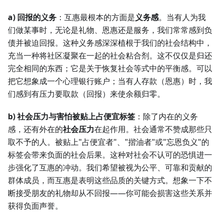
a) 回报的义务
：互惠最根本的方面是
义务感
。当有人为我
们做某事时，无论是礼物、恩惠还是服务，我们常常感到负
债并被迫回报。这种义务感深深植根于我们的社会结构中，
充当一种将社区凝聚在一起的社会粘合剂。这不仅仅是归还
完全相同的东西；它是关于恢复社会等式中的平衡感。可以
把它想象成一个心理银行账户；当有人存款（恩惠）时，我
们感到有压力要取款（回报）来使余额归零。
b) 社会压力与害怕被贴上占便宜标签
：除了内在的义务
感，还有外在的
社会压力
在起作用。社会通常不赞成那些只
取不予的人。被贴上"占便宜者"、"揩油者"或"忘恩负义"的
标签会带来负面的社会后果。这种对社会不认可的恐惧进一
步强化了互惠的冲动。我们希望被视为公平、可靠和贡献的
群体成员，而互惠是表明这些品质的关键方式。想象一下不
断接受朋友的礼物却从不回报——你可能会损害这些关系并
获得负面声誉。