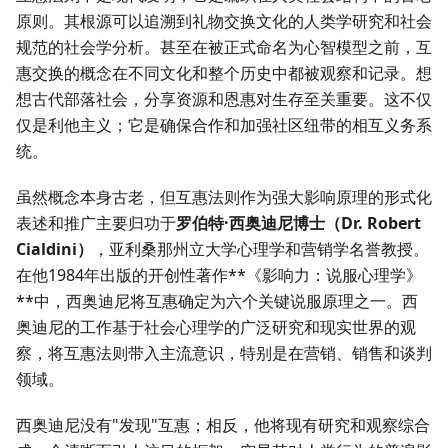
原则。其根源可以追溯到礼物交换文化的人类学研究和社会
规范的社会学分析。甚至在被正式命名为心智模型之前，互
惠交换的概念在不同文化和整个历史中都被观察和记录。想
想古代部落社会，分享资源和恩惠对生存至关重要。这不仅
仅是利他主义；它是确保合作和加强社区纽带的相互义务系
统。
虽然概念本身古老，但互惠法则作为强大影响原理的形式化
表述和推广主要归功于
罗伯特·西奥迪尼博士（Dr. Robert
Cialdini）
，亚利桑那州立大学心理学和营销学名誉教授。
在他1984年出版的开创性著作**《影响力：说服心理学》
**中，西奥迪尼将互惠确定为六个关键说服原理之一。西
奥迪尼的工作基于社会心理学的广泛研究和现实世界的观
察，将互惠法则带入主流意识，特别是在营销、销售和谈判
领域。
西奥迪尼没有"发现"互惠；相反，他将现有研究和观察综合