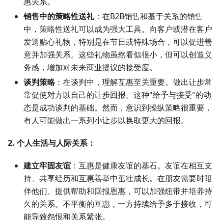
惠关系。
销售中的策略性送礼
：在B2B销售和基于关系的销售
中，策略性送礼可以成为强大工具。向客户或潜在客户
发送贴心礼物，特别是在节日或特殊场合，可以促进善
意并加强关系。这些礼物虽然看似很小，但可以创造义
务感，增加对未来商业提议的接受度。
谈判策略
：在谈判中，理解互惠至关重要。做出让步常
常促使对方以自己的让步回报。这种"给予与接受"的动
态是成功谈判的基础。然而，意识到操纵策略很重要，
有人可能做出一系列小让步以换取更大的回报。
2. 个人生活与人际关系：
建立牢固友谊
：互惠是健康友谊的基石。友谊在相互支
持、共享经历和互惠善举中茁壮成长。在朋友需要时陪
伴他们、提供帮助和回报恩惠，可以加强纽带并培养持
久的关系。不平衡的互惠，一方持续给予多于接收，可
能导致怨恨和关系紧张。