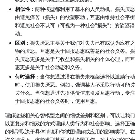
相似性
：两种模型都利用了基本的人类动机。损失厌恶
由避免痛苦（损失）的欲望驱动，互惠由维持社会平衡
和避免社会不认可（可视为一种社会"损失"）的欲望驱
动。
区别
：损失厌恶主要关于我们对失去已有或认为应有之
物的厌恶。互惠是关于回报恩惠或善意的社会义务。损
失厌恶更多是关于与收益和损失相关的个体心理，而互
惠更多是关于社会动态和义务。
何时选择
：当你想通过潜在损失来框架选择以激励行动
时，使用损失厌恶。例如，强调某人
不
采取行动可能
失
去
什么。当你想通过先提供价值来引发互惠行动，专注
于回报恩惠的社会义务时，使用互惠。
理解这些相关心智模型之间的细微差别和区别，可以让我们
以更复杂和细致的方式理解人类行为和社会影响。选择正确
的模型取决于具体情境和你试图理解或应用的影响类型。在
许多情况下，这些模型甚至可以协同工作，放大它们的综合