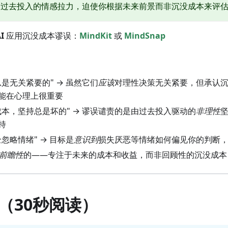
了过去投入的情感拉力，迫使你根据未来前景而非沉没成本来评
I
应用沉没成本谬误：
MindKit
或
MindSnap
总是无关紧要的" → 虽然它们
应该
对理性决策无关紧要，但承认
能在心理上很重要
成本，坚持总是坏的" → 谬误谴责的是由过去投入驱动的
非理性
持
全忽略情绪" → 目标是
意识到
损失厌恶等情绪如何偏见你的判断
前瞻性
的——专注于未来的成本和收益，而非回顾性的沉没成本
（30秒阅读）