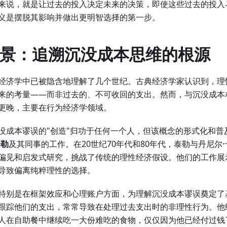
来说，就是让过去的投入决定未来的决策，即使这些过去的投入
义是摆脱其影响并做出更明智选择的第一步。
史背景：追溯沉没成本思维的根源
经济学中已被隐含地理解了几个世纪。古典经济学家认识到，理
来的考量——而非过去的、不可收回的支出。然而，与沉没成本
更晚，主要在行为经济学领域。
没成本谬误的"创造"归功于任何一个人，但该概念的形式化和普
泰勒
及其同事的工作。在20世纪70年代和80年代，泰勒与丹尼尔
偏见和启发式研究，挑战了传统的理性经济假设。他们的工作展
导致偏离纯粹理性的选择。
特别是在框架效应和心理账户方面，为理解沉没成本谬误奠定了
跟踪他们的支出，常常导致在处理过去支出时的非理性行为。他
人在自助餐中继续吃一大份难吃的食物，仅仅因为他已经付过钱