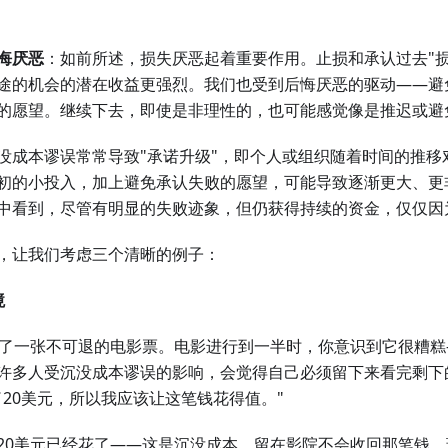
悔厌恶
：如前所述，损失厌恶起着重要作用。止损和承认过去"损
途的机会的潜在收益更强烈。我们也受到后悔厌恶的驱动——避
的愿望。继续下去，即使是非理性的，也可能感觉像是推迟或避
没成本谬误常常导致"承诺升级"，即个人或组织随着时间的推移
初的小投入，加上避免承认失败的愿望，可能导致逐渐更大、更
中看到，尽管有明显的失败迹象，但仍获得持续的资金，仅仅因为
，让我们考虑三个清晰的例子：
境
买了一张不可退的电影票。电影进行到一半时，你意识到它很糟
许多人受沉没成本谬误的影响，会觉得自己必须留下来看完剩下
了20美元，所以我应该让这笔钱花得值。"
20美元已经花了——这是沉没成本。留在影院不会收回那笔钱