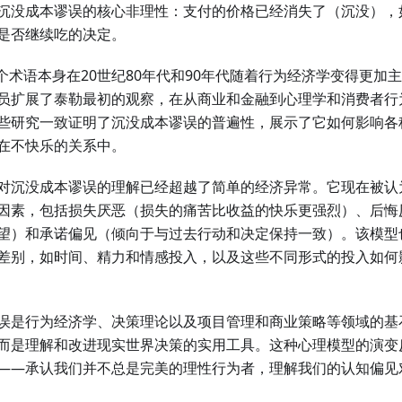
沉没成本谬误的核心非理性：支付的价格已经消失了（沉没），
是否继续吃的决定。
这个术语本身在20世纪80年代和90年代随着行为经济学变得更加
员扩展了泰勒最初的观察，在从商业和金融到心理学和消费者行
些研究一致证明了沉没成本谬误的普遍性，展示了它如何影响各
在不快乐的关系中。
对沉没成本谬误的理解已经超越了简单的经济异常。它现在被认
因素，包括损失厌恶（损失的痛苦比收益的快乐更强烈）、后悔厌
望）和承诺偏见（倾向于与过去行动和决定保持一致）。该模型
差别，如时间、精力和情感投入，以及这些不同形式的投入如何
误是行为经济学、决策理论以及项目管理和商业策略等领域的基
而是理解和改进现实世界决策的实用工具。这种心理模型的演变
——承认我们并不总是完美的理性行为者，理解我们的认知偏见