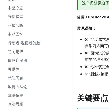
这个问题穿透
丰盛心态
行动偏差
使用
FunBlocks A
积极倾听
常见误解
：
主动回忆
❌ "沉没成本
行动者-观察者偏差
误学习方面可
逆向选择
❌ "因为沉没
前景的理性坚
情感启发法
❌ "你应该完
可供性
✅ 理性决策是
代理问题
敏捷方法论
关键要点
算法偏差
算法思维