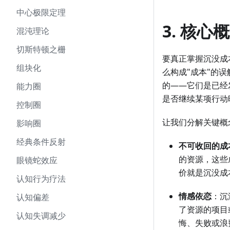
中心极限定理
3. 核
混沌理论
切斯特顿之栅
要真正掌握沉没成
组块化
么构成"成本"的
的——它们是已经
能力圈
是否继续某项行动
控制圈
让我们分解关键概
影响圈
经典条件反射
不可收回的成
的资源，这些
眼镜蛇效应
价就是沉没成
认知行为疗法
情感依恋
：沉
认知偏差
了资源的项目
认知失调减少
悔、失败或浪