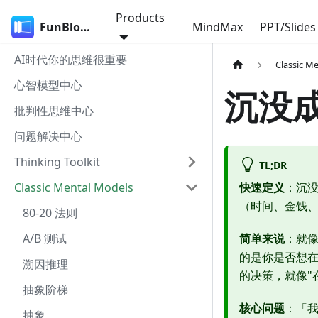
Products
FunBlocks
MindMax
PPT/Slides
AI时代你的思维很重要
Classic M
心智模型中心
沉没
批判性思维中心
问题解决中心
Thinking Toolkit
TL;DR
Classic Mental Models
快速定义
：沉
（时间、金钱
80-20 法则
A/B 测试
简单来说
：就
的是你是否想
溯因推理
的决策，就像"
抽象阶梯
核心问题
：「
抽象