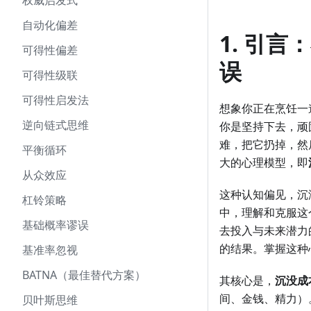
权威启发式
自动化偏差
1. 引
可得性偏差
误
可得性级联
可得性启发法
想象你正在烹饪一
逆向链式思维
你是坚持下去，顽
难，把它扔掉，然
平衡循环
大的心理模型，即
从众效应
这种认知偏见，沉
杠铃策略
中，理解和克服这
基础概率谬误
去投入与未来潜力
的结果。掌握这种
基准率忽视
BATNA（最佳替代方案）
其核心是，
沉没成
间、金钱、精力）
贝叶斯思维