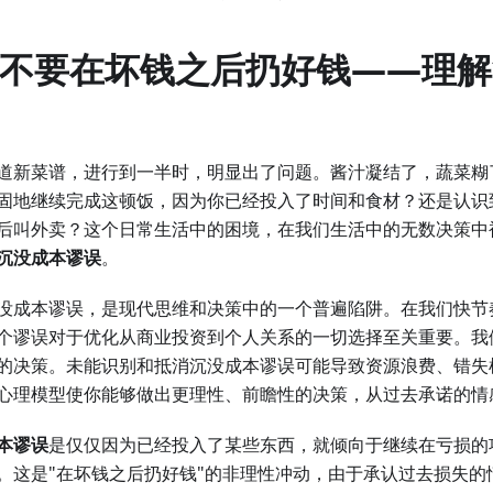
言：不要在坏钱之后扔好钱——理
道新菜谱，进行到一半时，明显出了问题。酱汁凝结了，蔬菜糊
固地继续完成这顿饭，因为你已经投入了时间和食材？还是认识
后叫外卖？这个日常生活中的困境，在我们生活中的无数决策中
沉没成本谬误
。
没成本谬误，是现代思维和决策中的一个普遍陷阱。在我们快节
个谬误对于优化从商业投资到个人关系的一切选择至关重要。我
的决策。未能识别和抵消沉没成本谬误可能导致资源浪费、错失
心理模型使你能够做出更理性、前瞻性的决策，从过去承诺的情
本谬误
是仅仅因为已经投入了某些东西，就倾向于继续在亏损的
。这是"在坏钱之后扔好钱"的非理性冲动，由于承认过去损失的