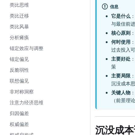
类比思维
信息
类比迁移
它是什么
与最佳前
类比风暴
核心原则
分析瘫痪
何时使用
锚定效应与调整
过去投入
主要好处
锚定偏见
策
反脆弱性
主要局限
联想偏见
沉没成本
非对称洞察
关键人物
（前景理
注意力经济思维
归因偏差
权威偏差
沉没成本