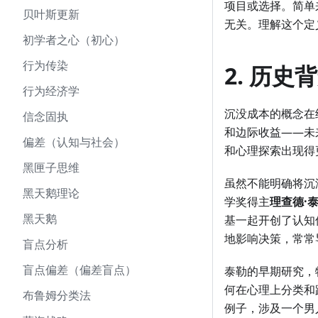
项目或选择。简单
贝叶斯更新
无关。理解这个定
初学者之心（初心）
行为传染
2. 历
行为经济学
沉没成本的概念在
信念固执
和边际收益——未
偏差（认知与社会）
和心理探索出现得
黑匣子思维
虽然不能明确将沉
黑天鹅理论
学奖得主
理查德·
黑天鹅
基一起开创了认知
地影响决策，常常
盲点分析
盲点偏差（偏差盲点）
泰勒的早期研究，
何在心理上分类和
布鲁姆分类法
例子，涉及一个男