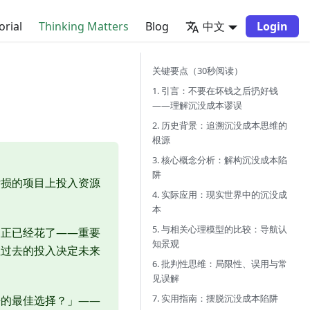
orial
Thinking Matters
Blog
中文
Login
关键要点（30秒阅读）
1. 引言：不要在坏钱之后扔好钱
——理解沉没成本谬误
2. 历史背景：追溯沉没成本思维的
根源
3. 核心概念分析：解构沉没成本陷
阱
亏损的项目上投入资源
4. 实际应用：现实世界中的沉没成
本
5. 与相关心理模型的比较：导航认
反正已经花了——重要
知景观
让过去的投入决定未来
6. 批判性思维：局限性、误用与常
见误解
7. 实用指南：摆脱沉没成本陷阱
来的最佳选择？」——