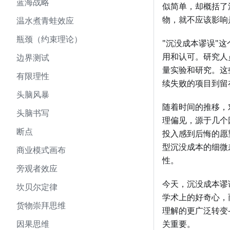
蓝海战略
似简单，却概括了
物，就不应该影响
温水煮青蛙效应
瓶颈（约束理论）
"沉没成本谬误"
用和认可。研究人
边界测试
量实验和研究。这
有限理性
续失败的项目到留
头脑风暴
随着时间的推移，
头脑书写
理偏见，源于几个
断点
投入感到后悔的愿
型沉没成本的细微
商业模式画布
性。
旁观者效应
今天，沉没成本谬
坎贝尔定律
学术上的好奇心，
货物崇拜思维
理解的更广泛转变
因果思维
关重要。