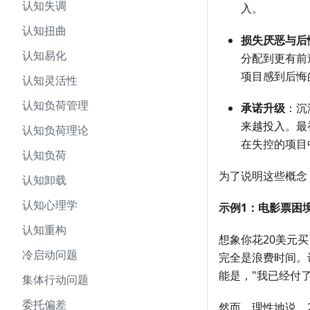
认知失调
入。
认知扭曲
损失厌恶与后
认知易化
分配到更有前
项目感到后悔
认知灵活性
认知负荷管理
承诺升级
：沉
来越投入。最
认知负荷理论
在失控的项目
认知负荷
为了说明这些概念
认知卸载
认知心理学
示例1：电影票困
认知重构
想象你花20美元
冷启动问题
完全是浪费时间。
能是，"我已经付
集体行动问题
委托偏差
然而，理性地说，