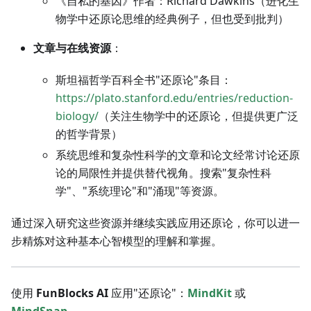
《自私的基因》作者：Richard Dawkins（进化生
物学中还原论思维的经典例子，但也受到批判）
文章与在线资源
：
斯坦福哲学百科全书"还原论"条目：
https://plato.stanford.edu/entries/reduction-
biology/
（关注生物学中的还原论，但提供更广泛
的哲学背景）
系统思维和复杂性科学的文章和论文经常讨论还原
论的局限性并提供替代视角。搜索"复杂性科
学"、"系统理论"和"涌现"等资源。
通过深入研究这些资源并继续实践应用还原论，你可以进一
步精炼对这种基本心智模型的理解和掌握。
使用
FunBlocks AI
应用"还原论"：
MindKit
或