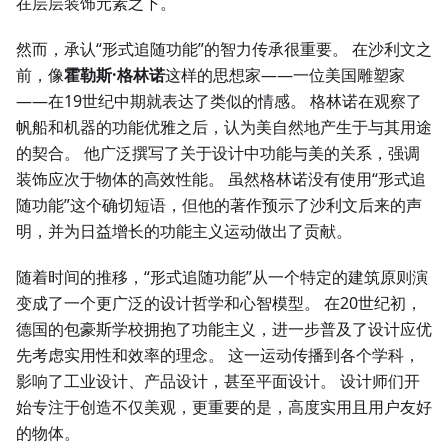
在层层装饰元素之下。
然而，承认“形式追随功能”的智力传承很重要。 在沙利文之
前，像
霍勒斯·格林诺
这样的思想家——一位美国雕塑家
——在19世纪中期就表达了类似的情感。 格林诺在观察了
帆船和机器的功能优雅之后，认为美自然地产生于与其用途
的契合。 他广泛撰写了关于设计中功能与美的关系，强调
装饰应次于物体的高效性能。 虽然格林诺没有使用“形式追
随功能”这个确切短语，但他的著作预示了沙利文后来的声
明，并为日益增长的功能主义运动做出了贡献。
随着时间的推移，“形式追随功能”从一个特定的建筑原则演
变成了一个更广泛的设计哲学和心智模型。 在20世纪初，
德国的包豪斯学校拥抱了功能主义，进一步普及了设计应优
先考虑实用性和效率的理念。 这一运动传播到各个学科，
影响了工业设计、产品设计，甚至平面设计。 设计师们开
始专注于创造不仅美观，更重要的是，高度实用且用户友好
的物体。