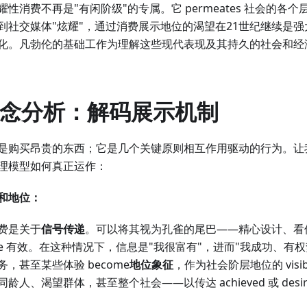
性消费不再是"有闲阶级"的专属。它 permeates 社会的各
到社交媒体"炫耀"，通过消费展示地位的渴望在21世纪继续是
。凡勃伦的基础工作为理解这些现代表现及其持久的社会和经济影响提
心概念分析：解码展示机制
是购买昂贵的东西；它是几个关键原则相互作用驱动的行为。让
理模型如何真正运作：
富和地位：
费是关于
信号传递
。可以将其视为孔雀的尾巴——精心设计、看
able 有效。在这种情况下，信息是"我很富有"，进而"我成功、有权势、社
，甚至某些体验 become
地位象征
，作为社会阶层地位的 visi
人、渴望群体，甚至整个社会——以传达 achieved 或 desir