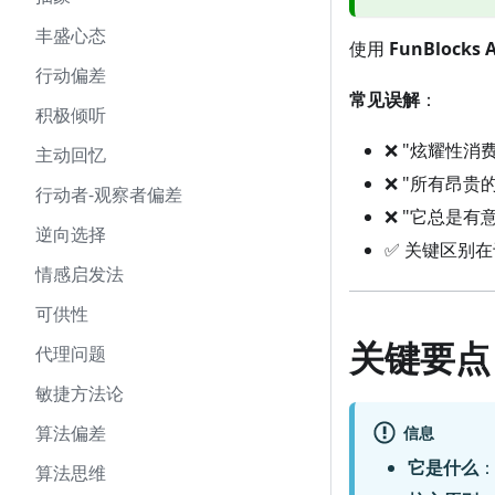
丰盛心态
使用
FunBlocks A
行动偏差
常见误解
：
积极倾听
❌ "炫耀性
主动回忆
❌ "所有昂
行动者-观察者偏差
❌ "它总是
逆向选择
✅ 关键区别在
情感启发法
可供性
关键要点
代理问题
敏捷方法论
算法偏差
信息
它是什么
算法思维