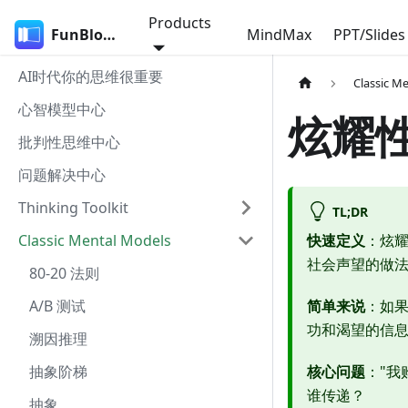
Products
FunBlocks
MindMax
PPT/Slides
AI时代你的思维很重要
Classic M
心智模型中心
炫耀
批判性思维中心
问题解决中心
Thinking Toolkit
TL;DR
Classic Mental Models
快速定义
：炫
社会声望的做
80-20 法则
A/B 测试
简单来说
：如
功和渴望的信息。
溯因推理
抽象阶梯
核心问题
："我
谁传递？
抽象