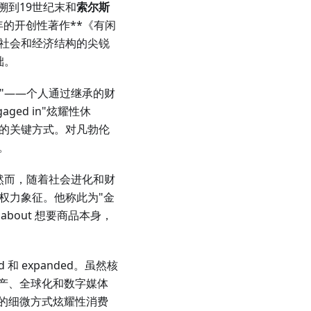
溯到19世纪末和
索尔斯
9年的开创性著作**《有闲
时社会和经济结构的尖锐
础。
级"——个人通过继承的财
ged in"炫耀性休
 地位的关键方式。对凡勃伦
性。
示。然而，随着社会进化和财
的权力象征。他称此为"金
about 想要商品本身，
 expanded。虽然核
众生产、全球化和数字媒体
 以新的细微方式炫耀性消费