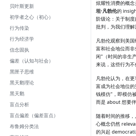
炫耀性消费的概念
贝叶斯更新
坦·凡勃伦
的 in
初学者之心（初心）
阶级论：关于制度
批判，为我们理解消费
行为传染
行为经济学
凡勃伦观察到美国镀
富和社会地位而非生产
信念固执
闲"（时间的非生产性
偏差（认知与社会）
来说，这些行为不仅仅
黑匣子思维
凡勃伦认为，在更早
黑天鹅理论
富成为社会地位的更
黑天鹅
钱模仿"，即模仿被
而是 about 
盲点分析
盲点偏差（偏差盲点）
随着时间的推移，凡
心概念仍然 rel
布鲁姆分类法
的兴起 democr