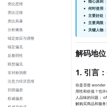
核心原则
类比思维
何时使用
类比迁移
主要好处
类比风暴
主要局限
：
分析瘫痪
关键人物
：
锚定效应与调整
锚定偏见
解码地位
反脆弱性
联想偏见
1. 引
非对称洞察
注意力经济思维
你是否曾 wond
归因偏差
用性和价值？也许你
人品味的问题； o
权威偏差
解购买商品和服务