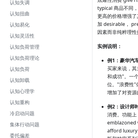
炫耀性消费 give r
认知失调
typical 商
认知扭曲
更高的价格增强了
加 desirable，
认知易化
因素而非纯粹理性
认知灵活性
实例说明：
认知负荷管理
认知负荷理论
例1：豪华汽
买家来说，其
认知负荷
和成功"。一个
认知卸载
位。"浪费性"体
认知心理学
增加了对资源
认知重构
例2：设计师
冷启动问题
消费。功能上，便
emblazon
集体行动问题
afford l
委托偏差