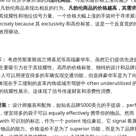
ise to 经济学家所谓的
凡勃伦商品
。与需求随价格上涨而减少（
品不同，凡勃伦商品表现出相反的行为。
凡勃伦商品的价格越高，其需
其炫耀性和地位信号力量。一个价格大幅上涨的手袋对于寻求展
 precisely because 其 exclusivity 和高价标签。这是一
效用驱动。
车：
考虑劳斯莱斯或兰博基尼等高端豪华车。虽然它们提供先进
主要吸引力在于其炫耀性。高昂的价格标签、独特的设计和品牌声誉都
人可以用便宜得多的车辆实现交通功能，但选择豪华车是为了向路人和
现在手工缝制的皮革内饰或城市驾驶中 often underutiliz
的炫耀性展示。这体现了信号传递财富和浪费性消费。
时装：
设计师服装和配饰，如知名品牌5000美元的手提袋， perfectl
宜得多的袋子可以 equally effectively 携带你的物品。
ed with 可识别的标志，作为一个 potent 地位象征。它 signa
uxury 物品的能力。价格溢价不是为了 superior 功能，而是为