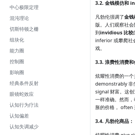
3.2. 金钱模仿和 in
中心极限定理
凡勃伦强调了
金钱
混沌理论
版。人们观察社会
切斯特顿之栅
到
invidious 比较
组块化
inferior 或
戏。
能力圈
控制圈
3.3. 浪费性消费
影响圈
炫耀性消费的一个
经典条件反射
demonstrab
signal 财富。
眼镜蛇效应
一样准确。然而，奢华手
认知行为疗法
胀的价格， ofte
认知偏差
3.4. 凡勃伦商品：
认知失调减少