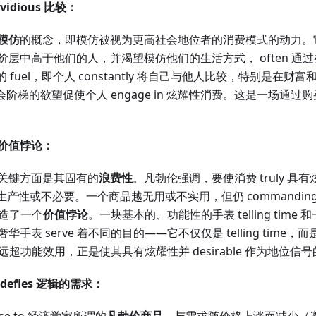
vidious 比较：
模仿
的概念，即模仿被视为更高社会地位者的消费模式的动力。它
阶层中高于他们的人，并渴望模仿他们的生活方式， often 通
的 fuel，即个人 constantly 将自己与他人比较，特别是在
攀爬社会阶梯的欲望促使个人 engage in 炫耀性消费。这是一场通
和价值悖论：
关键方面是其固有的
浪费性
。凡勃伦强调，要使消费 truly 具有炫
ly 非生产性或不必要。一个商品越无用或不实用，但仍 commandi
这创造了一个
价值悖论
。一块基本的、功能性的手表 telling time 和
表 serve 着不同的目的——它不仅仅是 telling time，而是
n 远超功能效用，正是使其具有炫耀性并 desirable 作为地位信
 defies 逻辑的需求：