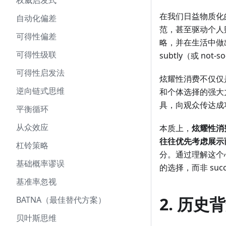
权威启发式
在我们日益物质化
自动化偏差
范，甚至驱动个人
可得性偏差
略，并在生活中做出
可得性级联
subtly（或 not-
可得性启发法
炫耀性消费不仅仅是
逆向链式思维
和个体选择的强大
具，向观众传达成功
平衡循环
从众效应
本质上，
炫耀性消
往往优先考虑展示
杠铃策略
分。通过理解这个心
基础概率谬误
的选择，而非 suc
基准率忽视
2. 历
BATNA（最佳替代方案）
贝叶斯思维