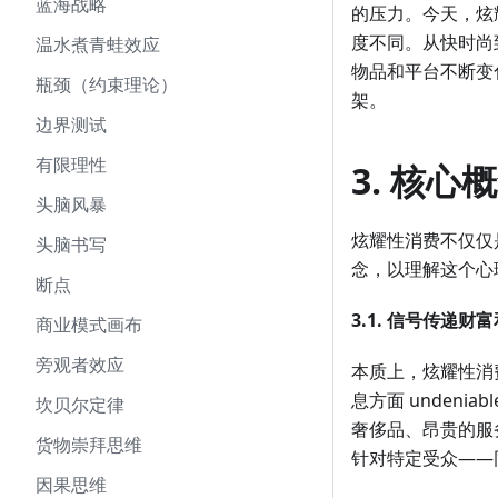
蓝海战略
的压力。今天，炫耀
度不同。从快时尚
温水煮青蛙效应
物品和平台不断变化
瓶颈（约束理论）
架。
边界测试
有限理性
3. 核
头脑风暴
炫耀性消费不仅仅
头脑书写
念，以理解这个心
断点
3.1. 信号传递财
商业模式画布
旁观者效应
本质上，炫耀性消
息方面 undeni
坎贝尔定律
奢侈品、昂贵的服务
货物崇拜思维
针对特定受众——同龄
因果思维