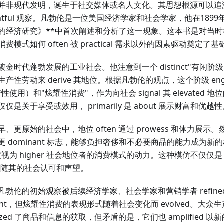
并非现代发明，诞生于社交媒体或名人文化。其思想根源可以追
sightful 观察。凡勃伦是一位美国经济学家和社会学家，他在189
的经济研究》**中首次阐述和分析了这一现象。这本书是对当
模式如何 often 被 practical 需求以外的因素驱动奠定了基
金时代蓬勃发展的工业社会。他注意到一个 distinct"有闲阶
性劳动来 derive 其地位。根据凡勃伦的观点，这个阶级 enga
使用）和"炫耀性消费"，作为向社会 signal 其 elevated
是关于享受或效用， primarily 是 about 展示财富和优越
、更原始的社会中，地位 often 通过 prowess 和体力展
 dominant 标志，能够负担奢侈和不必要商品的能力成为新
视为 higher 社会地位者的消费模式的动力。这种模仿不仅仅是 
想要伴随其的社会认可和声望。
勃伦的初始观察被后续经济学家、社会学家和营销学者 refined 和
evant，但炫耀性消费的表现形式随着社会变化而 evolved。大
atized 了商品和信息的获取，但矛盾的是，它们也 amplified