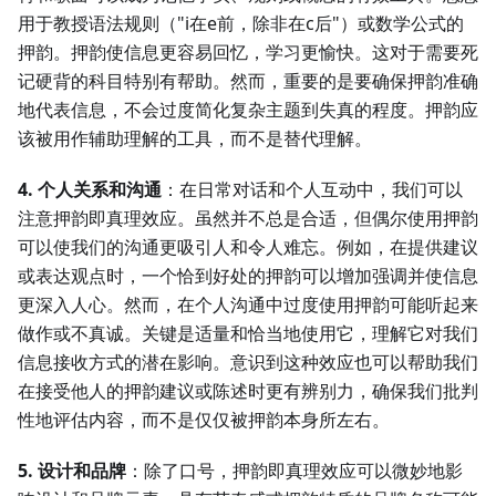
用于教授语法规则（"i在e前，除非在c后"）或数学公式的
押韵。押韵使信息更容易回忆，学习更愉快。这对于需要死
记硬背的科目特别有帮助。然而，重要的是要确保押韵准确
地代表信息，不会过度简化复杂主题到失真的程度。押韵应
该被用作辅助理解的工具，而不是替代理解。
4. 个人关系和沟通
：在日常对话和个人互动中，我们可以
注意押韵即真理效应。虽然并不总是合适，但偶尔使用押韵
可以使我们的沟通更吸引人和令人难忘。例如，在提供建议
或表达观点时，一个恰到好处的押韵可以增加强调并使信息
更深入人心。然而，在个人沟通中过度使用押韵可能听起来
做作或不真诚。关键是适量和恰当地使用它，理解它对我们
信息接收方式的潜在影响。意识到这种效应也可以帮助我们
在接受他人的押韵建议或陈述时更有辨别力，确保我们批判
性地评估内容，而不是仅仅被押韵本身所左右。
5. 设计和品牌
：除了口号，押韵即真理效应可以微妙地影