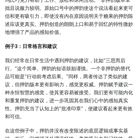
玛氏巧克力有助于工作、放松和休闲活动。"非押韵版本笨
拙且说服力较弱。原始口号中的押韵使这个说法看起来更可
信和更有吸引力，即使没有内在原因说明关于糖果的押韵陈
述应该更真实。押韵创造的朗朗上口和易于回忆的特性微妙
地增强了产品的感知价值。
例子3：日常格言和建议
我们经常在日常生活中遇到押韵的建议，比如"三思而后
行。"这个简单、押韵的短语鼓励谨慎。一个非押韵的替代
品可能是"行动前考虑后果。"同样，两者传达了类似的建
议，但押韵版本更有影响力，感觉更权威。押韵赋予建议一
种永恒智慧的感觉，使其更容易被接受。我们更有可能内化
和重复押韵的建议，进一步巩固其在我们心中的感知真实
性。押韵充当了认知上的"批准印章"，使建议看起来更有效
和可信。
在这些例子中，押韵并没有改变陈述的底层逻辑或事实基