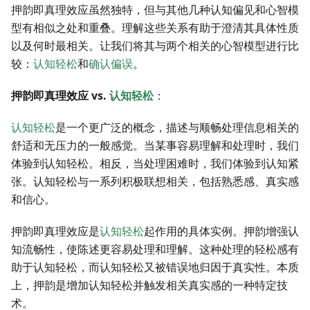
押韵即真理效应虽然独特，但与其他几种认知偏见和心智模
型有相似之处和重叠。理解这些关系有助于澄清其具体性质
以及何时最相关。让我们将其与两个相关的心智模型进行比
较：
认知轻松
和
确认偏误
。
押韵即真理效应 vs.
认知轻松
：
认知轻松
是一个更广泛的概念，描述与顺畅处理信息相关的
舒适和无压力的一般感觉。当某事容易理解和处理时，我们
体验到认知轻松。相反，当处理困难时，我们体验到认知紧
张。认知轻松与一系列积极联想相关，包括熟悉感、真实感
和信心。
押韵即真理效应是
认知轻松
起作用的具体实例。押韵增强认
知流畅性，使陈述更容易处理和理解。这种处理的轻松感有
助于认知轻松，而认知轻松又被错误地归因于真实性。本质
上，押韵是增加认知轻松并触发相关真实感的一种特定技
术。