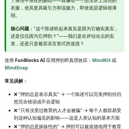
了推理中潜在的缺陷——就像给一个想法穿上漂亮的
衣服，使其更具吸引力和说服力，即使底层逻辑很薄
弱。
核心问题
："这个陈述听起来真实是因为它确实真实，
还是仅仅因为它押韵？"——我们是在评估论点的实
质，还是只是被其语言形式所迷惑？
使用
FunBlocks AI
应用押韵即真理效应：
MindKit
或
MindSnap
常见误解
：
❌ "押韵总是表示真实" → 一个陈述可以完美押韵但仍
然完全错误或不合逻辑
❌ "只有没受过教育的人才会被骗" → 每个人都容易受
到这种认知偏见的影响——这是人类认知的基本方面
❌ "押韵总是操纵性的" → 押韵可以被道德地用于教育