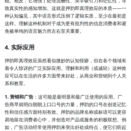
础。相反，它增强了处理流畅性、美学吸引力和记忆性，导
致真实性的感知增加。这就是押韵即真理效应的本质——一
种认知偏见，其中语言形式压倒了逻辑实质，至少在最初是
这样。理解这种机制对于成为更有批判性的信息消费者和避
免被单纯的语言魅力所左右至关重要。
4. 实际应用
押韵即真理效应虽然看似微妙的认知怪癖，但在各个领域有
着令人惊讶的广泛实际应用。理解和利用（或减轻）这种效
应可以在生活的许多方面带来好处，从商业和营销到个人关
系和教育。
1. 营销和广告
：这可能是最明显和最广泛使用的应用。广
告商早就明白朗朗上口口号的力量，押韵的口号在创造记忆
性和信任感方面特别有效。押韵的品牌名称或标语可以更容
易地留在消费者心中，并创造对产品或服务的积极联想。例
如，广告活动经常使用押韵来突出好处或特点，使它们听起