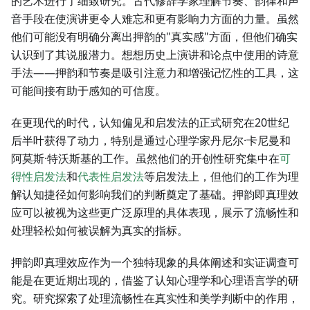
的艺术进行了细致研究。古代修辞学家理解节奏、韵律和声
音手段在使演讲更令人难忘和更有影响力方面的力量。虽然
他们可能没有明确分离出押韵的"真实感"方面，但他们确实
认识到了其说服潜力。想想历史上演讲和论点中使用的诗意
手法——押韵和节奏是吸引注意力和增强记忆性的工具，这
可能间接有助于感知的可信度。
在更现代的时代，认知偏见和启发法的正式研究在20世纪
后半叶获得了动力，特别是通过心理学家丹尼尔·卡尼曼和
阿莫斯·特沃斯基的工作。虽然他们的开创性研究集中在
可
得性启发法
和
代表性启发法
等启发法上，但他们的工作为理
解认知捷径如何影响我们的判断奠定了基础。押韵即真理效
应可以被视为这些更广泛原理的具体表现，展示了流畅性和
处理轻松如何被误解为真实的指标。
押韵即真理效应作为一个独特现象的具体阐述和实证调查可
能是在更近期出现的，借鉴了认知心理学和心理语言学的研
究。研究探索了处理流畅性在真实性和美学判断中的作用，