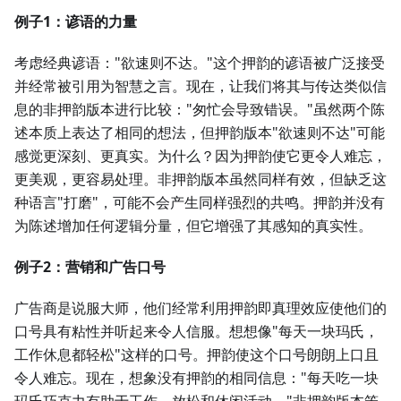
例子1：谚语的力量
考虑经典谚语："欲速则不达。"这个押韵的谚语被广泛接受
并经常被引用为智慧之言。现在，让我们将其与传达类似信
息的非押韵版本进行比较："匆忙会导致错误。"虽然两个陈
述本质上表达了相同的想法，但押韵版本"欲速则不达"可能
感觉更深刻、更真实。为什么？因为押韵使它更令人难忘，
更美观，更容易处理。非押韵版本虽然同样有效，但缺乏这
种语言"打磨"，可能不会产生同样强烈的共鸣。押韵并没有
为陈述增加任何逻辑分量，但它增强了其感知的真实性。
例子2：营销和广告口号
广告商是说服大师，他们经常利用押韵即真理效应使他们的
口号具有粘性并听起来令人信服。想想像"每天一块玛氏，
工作休息都轻松"这样的口号。押韵使这个口号朗朗上口且
令人难忘。现在，想象没有押韵的相同信息："每天吃一块