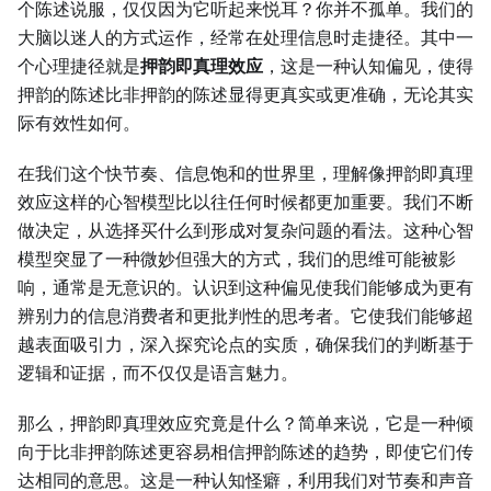
个陈述说服，仅仅因为它听起来悦耳？你并不孤单。我们的
大脑以迷人的方式运作，经常在处理信息时走捷径。其中一
个心理捷径就是
押韵即真理效应
，这是一种认知偏见，使得
押韵的陈述比非押韵的陈述显得更真实或更准确，无论其实
际有效性如何。
在我们这个快节奏、信息饱和的世界里，理解像押韵即真理
效应这样的心智模型比以往任何时候都更加重要。我们不断
做决定，从选择买什么到形成对复杂问题的看法。这种心智
模型突显了一种微妙但强大的方式，我们的思维可能被影
响，通常是无意识的。认识到这种偏见使我们能够成为更有
辨别力的信息消费者和更批判性的思考者。它使我们能够超
越表面吸引力，深入探究论点的实质，确保我们的判断基于
逻辑和证据，而不仅仅是语言魅力。
那么，押韵即真理效应究竟是什么？简单来说，它是一种倾
向于比非押韵陈述更容易相信押韵陈述的趋势，即使它们传
达相同的意思。这是一种认知怪癖，利用我们对节奏和声音