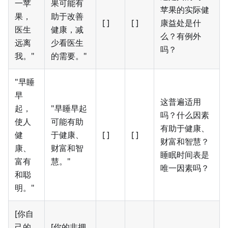
一苹
果可能有
苹果的实际健
果，
助于改善
[ ]
[ ]
康益处是什
医生
健康，减
么？有例外
远离
少看医生
吗？
我。"
的需要。"
"早睡
早
这普遍适用
起，
"早睡早起
吗？什么因素
使人
可能有助
有助于健康、
健
于健康、
[ ]
[ ]
财富和智慧？
康、
财富和智
睡眠时间表是
富有
慧。"
唯一因素吗？
和聪
明。"
[你自
己的
[你的非押