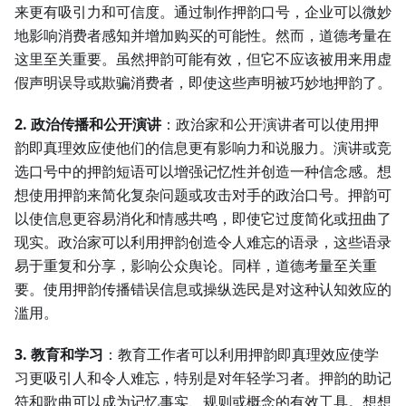
来更有吸引力和可信度。通过制作押韵口号，企业可以微妙
地影响消费者感知并增加购买的可能性。然而，道德考量在
这里至关重要。虽然押韵可能有效，但它不应该被用来用虚
假声明误导或欺骗消费者，即使这些声明被巧妙地押韵了。
2. 政治传播和公开演讲
：政治家和公开演讲者可以使用押
韵即真理效应使他们的信息更有影响力和说服力。演讲或竞
选口号中的押韵短语可以增强记忆性并创造一种信念感。想
想使用押韵来简化复杂问题或攻击对手的政治口号。押韵可
以使信息更容易消化和情感共鸣，即使它过度简化或扭曲了
现实。政治家可以利用押韵创造令人难忘的语录，这些语录
易于重复和分享，影响公众舆论。同样，道德考量至关重
要。使用押韵传播错误信息或操纵选民是对这种认知效应的
滥用。
3. 教育和学习
：教育工作者可以利用押韵即真理效应使学
习更吸引人和令人难忘，特别是对年轻学习者。押韵的助记
符和歌曲可以成为记忆事实、规则或概念的有效工具。想想