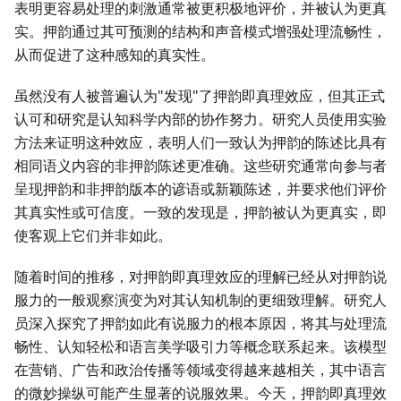
表明更容易处理的刺激通常被更积极地评价，并被认为更真
实。押韵通过其可预测的结构和声音模式增强处理流畅性，
从而促进了这种感知的真实性。
虽然没有人被普遍认为"发现"了押韵即真理效应，但其正式
认可和研究是认知科学内部的协作努力。研究人员使用实验
方法来证明这种效应，表明人们一致认为押韵的陈述比具有
相同语义内容的非押韵陈述更准确。这些研究通常向参与者
呈现押韵和非押韵版本的谚语或新颖陈述，并要求他们评价
其真实性或可信度。一致的发现是，押韵被认为更真实，即
使客观上它们并非如此。
随着时间的推移，对押韵即真理效应的理解已经从对押韵说
服力的一般观察演变为对其认知机制的更细致理解。研究人
员深入探究了押韵如此有说服力的根本原因，将其与处理流
畅性、认知轻松和语言美学吸引力等概念联系起来。该模型
在营销、广告和政治传播等领域变得越来越相关，其中语言
的微妙操纵可能产生显著的说服效果。今天，押韵即真理效