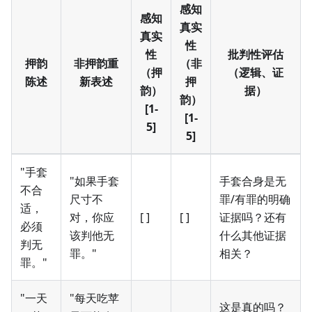
感知
感知
真实
真实
性
性
批判性评估
押韵
非押韵重
（非
（押
（逻辑、证
陈述
新表述
押
韵）
据）
韵）
[1-
[1-
5]
5]
"手套
"如果手套
手套合身是无
不合
尺寸不
罪/有罪的明确
适，
对，你应
[ ]
[ ]
证据吗？还有
必须
该判他无
什么其他证据
判无
罪。"
相关？
罪。"
"一天
"每天吃苹
这是真的吗？