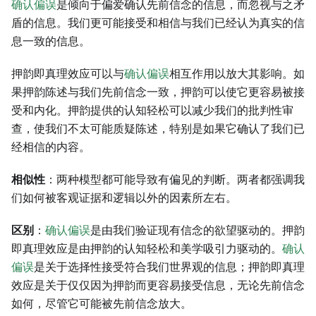
确认偏误
是倾向于偏爱确认先前信念的信息，而忽视与之矛
盾的信息。我们更可能接受和相信与我们已经认为真实的信
息一致的信息。
押韵即真理效应可以与
确认偏误
相互作用以放大其影响。如
果押韵陈述与我们先前信念一致，押韵可以使它更容易被接
受和内化。押韵提供的认知轻松可以减少我们的批判性审
查，使我们不太可能质疑陈述，特别是如果它确认了我们已
经相信的内容。
相似性
：两种模型都可能导致有偏见的判断。两者都强调我
们如何被客观证据和逻辑以外的因素所左右。
区别
：
确认偏误
是由我们验证现有信念的欲望驱动的。押韵
即真理效应是由押韵的认知轻松和美学吸引力驱动的。
确认
偏误
是关于选择性接受符合我们世界观的信息；押韵即真理
效应是关于仅仅因为押韵而更容易接受信息，无论先前信念
如何，尽管它可能被先前信念放大。