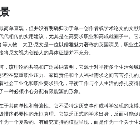
背景
似简单直观，但并没有明确归功于单一创作者或学术论文的文献
代代相传的实用建议，尤其是在高要求职业和高成就圈子中。它
 Niven) 等人物，大卫·尼文是一位以儒雅魅力著称的英国演员，职
接将尼文视为创始人的具体证据并不充分。
何，该理论的共鸣和广泛采纳表明，它源于对平衡多个生活领域
那些在繁重职业压力、家庭责任和个人福祉需求之间苦苦挣扎的
着社会工业化和职业要求强化，平衡工作与个人生活的挣扎变得日
了一种必须小心分配有限能源的形象。
在于其简单性和普遍性。它不受特定历史事件或科学发现的束缚
级排序必要性的永恒真理。它缺乏正式的学术出身，反而可能促
作为一个复杂的、有研究支持的模型呈现，而是作为一个关于生