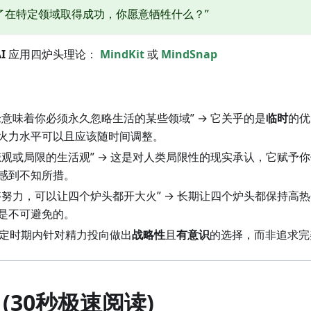
了在特定领域取得成功，你愿意牺牲什么？”
I
应用四炉头理论：
MindKit
或
MindSnap
论意味着你必须永久忽略生活的某些领域” → 它关乎的是
临时
的优
火力水平可以且应该随时间调整。
种悲观或局限的生活观” → 这是对人类局限性的现实承认，它赋予
感到不知所措。
足够努力，可以让四个炉头都开大火” → 长期让四个炉头都保持高
是不可避免的。
特定时期内针对精力投向做出
战略性
且
有意识
的选择，而非追求完
(30秒极速阅读)