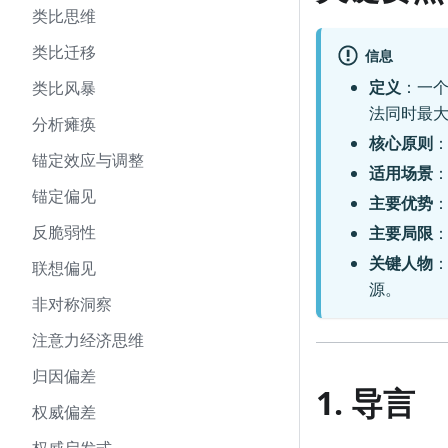
类比思维
类比迁移
信息
定义
：一
类比风暴
法同时最
分析瘫痪
核心原则
锚定效应与调整
适用场景
锚定偏见
主要优势
反脆弱性
主要局限
关键人物
：
联想偏见
源。
非对称洞察
注意力经济思维
归因偏差
1. 导言
权威偏差