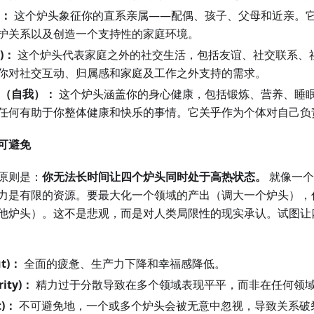
)：
这个炉头象征你的直系亲属——配偶、孩子、父母和近亲。
护关系以及创造一个支持性的家庭环境。
s)：
这个炉头代表家庭之外的社交生活，包括友谊、社交联系、
你对社交互动、归属感和家庭及工作之外支持的需求。
th)（自我）：
这个炉头涵盖你的身心健康，包括锻炼、营养、睡
任何有助于你整体健康和快乐的事情。它关乎作为个体对自己负
可避免
原则是：
你无法长时间让四个炉头同时处于高热状态。
就像一个
力是有限的资源。要最大化一个领域的产出（调大一个炉头），
他炉头）。这不是悲观，而是对人类局限性的现实承认。试图让
t)：
全面的疲惫、生产力下降和幸福感降低。
rity)：
精力过于分散导致在多个领域表现平平，而非在任何领
t)：
不可避免地，一个或多个炉头会被无意中忽视，导致关系破