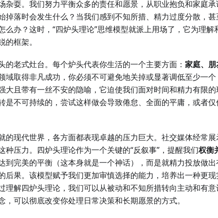
场杂耍。我们努力平衡众多的责任和愿景，从职业抱负和家庭承
始掉落时会发生什么？当我们感到不知所措、精力过度分散，甚
怎么办？这时，“四炉头理论”思维模型就派上用场了，它为理解
锐的框架。
头的老式灶台。每个炉头代表你生活的一个主要方面：
家庭、朋
领域取得非凡成功，你必须不可避免地关掉或显著调低至少一个
强大且带有一丝不安的隐喻，它迫使我们面对时间和精力有限的
转是不可持续的，尝试这样做会导致倦怠、全面的平庸，或者仅
就的现代世界，各方面都表现卓越的压力巨大。社交媒体经常展示
这种压力。四炉头理论作为一个关键的“反叙事”，提醒我们
权衡
达到完美的平衡（这本身就是一个神话），而是就精力投放做出
的后果。该模型赋予我们更加审慎选择的能力，培养出一种更现
过理解四炉头理论，我们可以从被动和不知所措转向主动和有意
念，可以彻底改变你处理日常决策和长期愿景的方式。