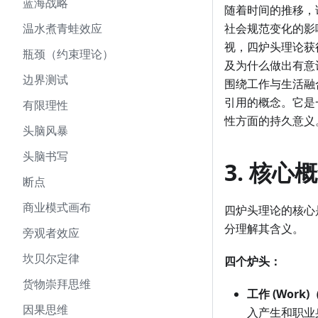
蓝海战略
随着时间的推移，
温水煮青蛙效应
社会规范变化的影
视，四炉头理论获
瓶颈（约束理论）
及为什么做出有意
边界测试
围绕工作与生活融
引用的概念。它是
有限理性
性方面的持久意义
头脑风暴
头脑书写
3. 核心
断点
商业模式画布
四炉头理论的核心
分理解其含义。
旁观者效应
坎贝尔定律
四个炉头：
货物崇拜思维
工作 (Work
因果思维
入产生和职业