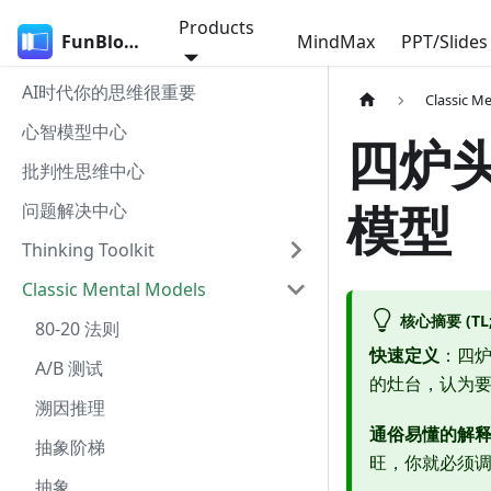
Products
FunBlocks
MindMax
PPT/Slides
AI时代你的思维很重要
Classic M
心智模型中心
四炉
批判性思维中心
模型
问题解决中心
Thinking Toolkit
Classic Mental Models
核心摘要 (TL;
80-20 法则
快速定义
：四
A/B 测试
的灶台，认为
溯因推理
通俗易懂的解
抽象阶梯
旺，你就必须
抽象