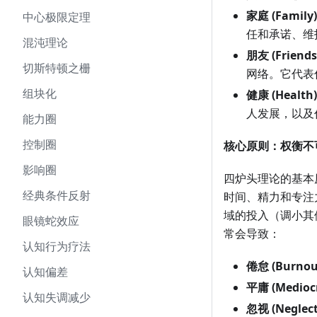
家庭 (Family
中心极限定理
任和承诺、维
混沌理论
朋友 (Friend
切斯特顿之栅
网络。它代表
组块化
健康 (Heal
人发展，以及
能力圈
控制圈
核心原则：权衡不
影响圈
四炉头理论的基本
经典条件反射
时间、精力和专注
域的投入（调小其
眼镜蛇效应
常会导致：
认知行为疗法
倦怠 (Burnou
认知偏差
平庸 (Medioc
认知失调减少
忽视 (Neglec