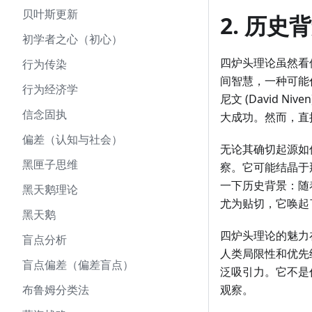
贝叶斯更新
2. 历史
初学者之心（初心）
四炉头理论虽然看
行为传染
间智慧，一种可能
行为经济学
尼文 (David
信念固执
大成功。然而，直
偏差（认知与社会）
无论其确切起源如
黑匣子思维
察。它可能结晶于
一下历史背景：随
黑天鹅理论
尤为贴切，它唤起
黑天鹅
四炉头理论的魅力
盲点分析
人类局限性和优先
盲点偏差（偏差盲点）
泛吸引力。它不是
布鲁姆分类法
观察。