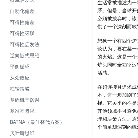
权威启发式
生活常被描述为一
系。但是，当球开
自动化偏差
必须被放弃时，该
可得性偏差
供了一个深刻而敏
可得性级联
想象一个有四个炉
可得性启发法
论认为，要在某一
逆向链式思维
的火焰。这是一个
炉头同时全功率运
平衡循环
活感。
从众效应
在超连接且追求成
杠铃策略
本，进一步加剧了
基础概率谬误
择
。它关乎的不是
基准率忽视
其他领域不可避免
理和决策方法。通
BATNA（最佳替代方案）
个简单却深刻的概
贝叶斯思维