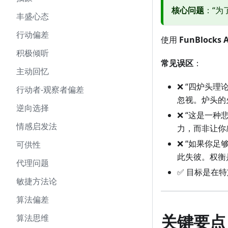
核心问题
：“为
丰盛心态
行动偏差
使用
FunBlocks A
积极倾听
常见误区
：
主动回忆
❌ “四炉头理
行动者-观察者偏差
忽视。炉头的
逆向选择
❌ “这是一
情感启发法
力，而非让你
❌ “如果你
可供性
此失彼。权衡
代理问题
✅ 目标是在
敏捷方法论
算法偏差
关键要点 
算法思维