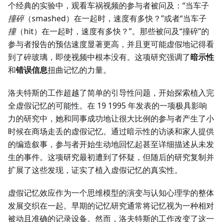
个经典的实验中，观看车祸视频的参与者被问及：“当车子
撞碎
（smashed）在一起时，速度有多快？”或者“当车子
撞
（hit）在一起时，速度有多快？”。那些被问及“撞碎”的
参与者报告的预估速度显著更高，并且更可能虚假地记得看
到了碎玻璃，即使视频中根本没有。这项研究强调了
暗示性
和
错误信息
扭曲记忆的力量。
洛夫特斯的工作超越了简单的引导性问题，开始探索植入完
全虚假记忆的可能性。在 19 1995 年发表的一项极具影响
力的研究中，她和同事成功地让很大比例的参与者产生了小
时候在商场走丢的虚假记忆。通过暗示性的访谈和家人提供
的编造叙事，参与者开始生动地回忆起甚至详细描述从未发
生的事件。这项研究最初遭到了怀疑，但随后的研究复制并
扩展了这些发现，证实了植入虚假记忆的真实性。
虚假记忆效应作为一个思维模型的演变与认知心理学的整体
发展交织在一起。早期的记忆研究通常将记忆视为一种相对
被动且准确的记录设备。然而，洛夫特斯的工作改变了这一