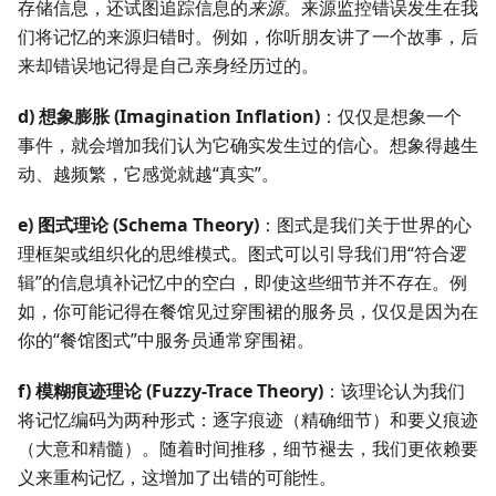
存储信息，还试图追踪信息的
来源
。来源监控错误发生在我
们将记忆的来源归错时。例如，你听朋友讲了一个故事，后
来却错误地记得是自己亲身经历过的。
d) 想象膨胀 (Imagination Inflation)
：仅仅是想象一个
事件，就会增加我们认为它确实发生过的信心。想象得越生
动、越频繁，它感觉就越“真实”。
e) 图式理论 (Schema Theory)
：图式是我们关于世界的心
理框架或组织化的思维模式。图式可以引导我们用“符合逻
辑”的信息填补记忆中的空白，即使这些细节并不存在。例
如，你可能记得在餐馆见过穿围裙的服务员，仅仅是因为在
你的“餐馆图式”中服务员通常穿围裙。
f) 模糊痕迹理论 (Fuzzy-Trace Theory)
：该理论认为我们
将记忆编码为两种形式：逐字痕迹（精确细节）和要义痕迹
（大意和精髓）。随着时间推移，细节褪去，我们更依赖要
义来重构记忆，这增加了出错的可能性。