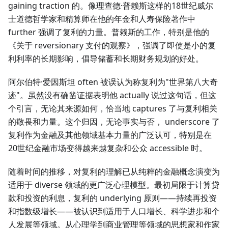
gaining traction 的。像理查德·普赖斯这样的18世纪威尔
士道德哲学家和精算师在他的年金和人寿保险著作中
further 强调了复利的力量。普赖斯的工作，特别是他的
《关于 reversionary 支付的观察》，强调了即使是小的复
利利率的长期影响，倡导储蓄和长期财务规划的好处。
阿尔伯特·爱因斯坦 often 被误认为称复利为"世界第八大奇
迹"。虽然没有确凿证据表明他 actually 说过这句话，但这
个引言，无论其来源如何，恰当地 captures 了与复利相关
的敬畏和力量。这个归因，无论事实与否， underscore 了
复利作为金融及其他领域基本力量的广泛认可，特别是在
20世纪金融市场变得越来越复杂和公众 accessible 时。
随着时间的推移，对复利的理解已从纯粹的金融概念演变为
适用于 diverse 领域的更广泛心理模型。最初局限于计算贷
款和投资的利息，复利的 underlying 原则——持续再投资
和指数级增长——被认识到适用于人口增长、科学进步和个
人发展等领域。从心理学到商业管理等领域的思想家和作家