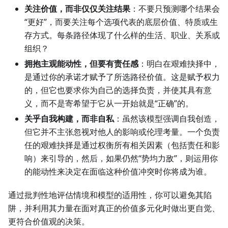
关注价值，而非仅仅关注结果
：不要只预测哪个结果会
“更好”，而要关注每个选项代表的底层价值、特质或生
存方式。每条路径体现了什么样的生活、职业、关系或
组织？
拥抱主观能动性，但要有责任感
：明白在艰难抉择中，
是通过你的承诺才赋予了所选路径价值。这是赋予权力
的，但它也要求你为自己的选择负责，并使其具有意
义，而不是寄希望于它从一开始就是“正确”的。
关乎自我构建，而非自私
：虽然该模型强调自我创造，
但它并不主张忽视对他人的影响或伦理考量。一个负责
任的艰难抉择是通过权衡所有相关因素（包括责任和影
响）来引导的，然后，如果仍然“势均力敌”，则运用你
的能动性来决定在面临这种价值冲突时你将成为谁。
通过批判性地评估情境和模型的适用性，你可以避免其陷
阱，并利用其力量在面对真正的价值多元化时做出更自觉、
更符合价值观的决策。