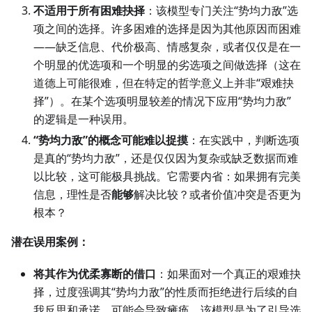
不适用于所有困难抉择
：该模型专门关注“势均力敌”选
项之间的选择。许多困难的选择是因为其他原因而困难
——缺乏信息、代价极高、情感复杂，或者仅仅是在一
个明显的优选项和一个明显的劣选项之间做选择（这在
道德上可能很难，但在特定的哲学意义上并非“艰难抉
择”）。在某个选项明显较差的情况下应用“势均力敌”
的逻辑是一种误用。
“势均力敌”的概念可能难以捉摸
：在实践中，判断选项
是真的“势均力敌”，还是仅仅因为复杂或缺乏数据而难
以比较，这可能极具挑战。它需要内省：如果拥有完美
信息，理性是否
能够
解决比较？或者价值冲突是否更为
根本？
潜在误用案例：
将其作为优柔寡断的借口
：如果面对一个真正的艰难抉
择，过度强调其“势均力敌”的性质而拒绝进行后续的自
我反思和承诺，可能会导致瘫痪。该模型是为了引导选