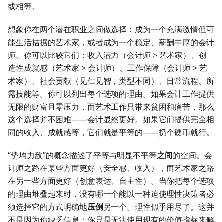
或相等。
想象你在两个潜在职业之间做选择：成为一个充满激情但可
能生活拮据的艺术家，或者成为一个稳定、薪酬丰厚的会计
师。你可以比较它们：收入潜力（会计师 > 艺术家）、创
造性成就感（艺术家 > 会计师）、工作保障（会计师 > 艺
术家）、社会贡献（见仁见智，类型不同）、日常流程、所
需技能等。你可以列出每个选项的理由。如果会计工作提供
无限的财富且零压力，而艺术工作只带来贫困和痛苦，那么
这个选择并不困难——会计显然更好。如果它们提供完全相
同的收入、成就感等，它们就是平等的——扔个硬币就行。
“势均力敌”的概念描述了平等与明显不平等
之间
的空间。会
计师之路在某些方面更好（安全感、收入），而艺术家之路
在另一些方面更好（创意表达、自主性）。当你把每个选项
的理由堆叠起来时，没有哪一个能以一种迫使理性决策者必
须选择它的方式明确地
压倒
另一个。理性似乎用尽了。这并
不是因为你缺乏信息；你只是无法使用现有的价值指标来解