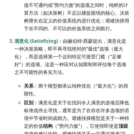
值不可通约或“势均力敌”的选项之间时，纯粹的计
算方法（如决策树）不足以捕捉困境的核心。决策
树擅长在定义的价值系统内进行优化；艰难抉择用
于在不同的、不可比的价值系统之间航行。
满意化 (Satisficing)
：由赫伯特·西蒙提出，满意化是
一种决策策略，即不再寻找绝对的“最佳”选项（最大
化），而是选择第一个达到特定可接受门槛（“足够
好”）的选项。这是一种应对认知限制和评估每个选项
之不可能性的务实方法。
关系
：两个模型都承认纯粹优化（“最大化”）的局
限性。
区别
：满意化是关于在找到令人满意的选项后降低
标准或停止寻找，通常是为了在存在许多选项的语
境中节省时间或精力。艰难抉择模型是关于一种特
定的价值
结构
（“势均力敌”），它使得即使是
顶级
选项也难以比较。艰难抉择并不一定通过挑选“足