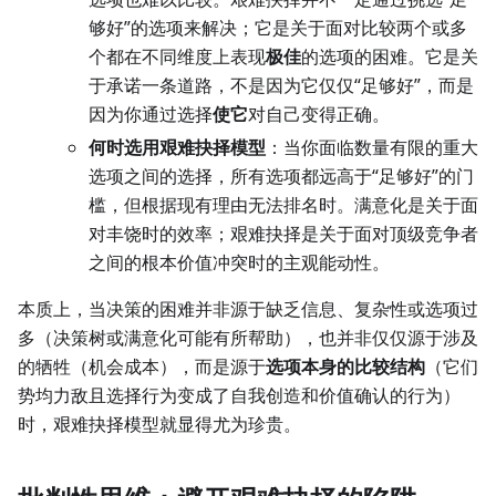
够好”的选项来解决；它是关于面对比较两个或多
个都在不同维度上表现
极佳
的选项的困难。它是关
于承诺一条道路，不是因为它仅仅“足够好”，而是
因为你通过选择
使它
对自己变得正确。
何时选用艰难抉择模型
：当你面临数量有限的重大
选项之间的选择，所有选项都远高于“足够好”的门
槛，但根据现有理由无法排名时。满意化是关于面
对丰饶时的效率；艰难抉择是关于面对顶级竞争者
之间的根本价值冲突时的主观能动性。
本质上，当决策的困难并非源于缺乏信息、复杂性或选项过
多（决策树或满意化可能有所帮助），也并非仅仅源于涉及
的牺牲（机会成本），而是源于
选项本身的比较结构
（它们
势均力敌且选择行为变成了自我创造和价值确认的行为）
时，艰难抉择模型就显得尤为珍贵。