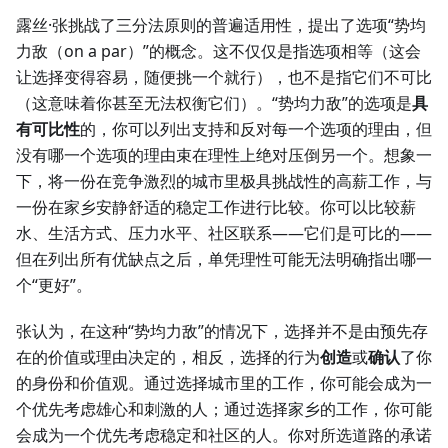
露丝·张挑战了三分法原则的普遍适用性，提出了选项“势均
力敌（on a par）”的概念。这不仅仅是指选项相等（这会
让选择变得容易，随便挑一个就行），也不是指它们不可比
（这意味着你甚至无法权衡它们）。“势均力敌”的选项是
具
有可比性
的，你可以列出支持和反对每一个选项的理由，但
没有哪一个选项的理由束在理性上绝对压倒另一个。想象一
下，将一份在竞争激烈的城市里极具挑战性的高薪工作，与
一份在家乡安静舒适的稳定工作进行比较。你可以比较薪
水、生活方式、压力水平、社区联系——它们是可比的——
但在列出所有优缺点之后，单凭理性可能无法明确指出哪一
个“更好”。
张认为，在这种“势均力敌”的情况下，选择并不是由预先存
在的价值或理由决定的，相反，选择的行为
创造
或
确认
了你
的身份和价值观。通过选择城市里的工作，你可能会成为一
个优先考虑雄心和刺激的人；通过选择家乡的工作，你可能
会成为一个优先考虑稳定和社区的人。你对所选道路的承诺