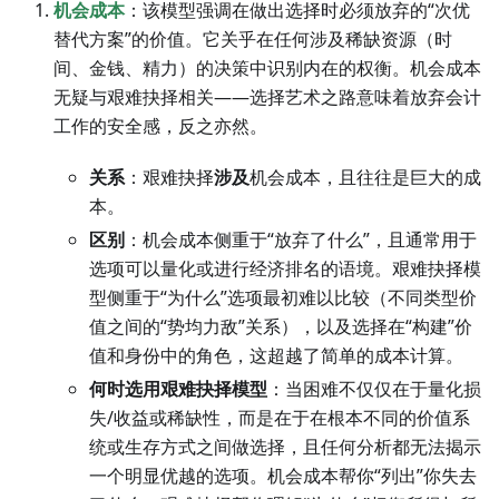
机会成本
：该模型强调在做出选择时必须放弃的“次优
替代方案”的价值。它关乎在任何涉及稀缺资源（时
间、金钱、精力）的决策中识别内在的权衡。机会成本
无疑与艰难抉择相关——选择艺术之路意味着放弃会计
工作的安全感，反之亦然。
关系
：艰难抉择
涉及
机会成本，且往往是巨大的成
本。
区别
：机会成本侧重于“放弃了什么”，且通常用于
选项可以量化或进行经济排名的语境。艰难抉择模
型侧重于“为什么”选项最初难以比较（不同类型价
值之间的“势均力敌”关系），以及选择在“构建”价
值和身份中的角色，这超越了简单的成本计算。
何时选用艰难抉择模型
：当困难不仅仅在于量化损
失/收益或稀缺性，而是在于在根本不同的价值系
统或生存方式之间做选择，且任何分析都无法揭示
一个明显优越的选项。机会成本帮你“列出”你失去