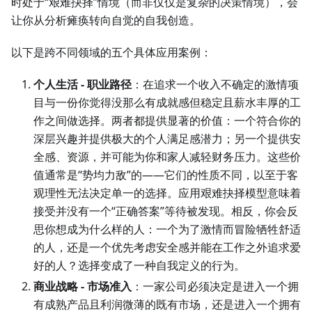
时处于“艰难抉择”情境（而非仅仅是复杂的决策情境），会
让你从分析瘫痪转向自觉的自我创造。
以下是跨不同领域的五个具体应用案例：
个人生活 - 职业路径
：在追求一个收入不确定的激情项
目与一份你觉得没那么有成就感但稳定且薪水丰厚的工
作之间做选择。两者都提供显著的价值：一个符合你的
深层兴趣并提供极大的个人满足感潜力；另一个提供安
全感、资源，并可能为你和家人减轻财务压力。这些价
值通常是“势均力敌”的——它们的性质不同，以至于客
观理性无法决定单一的选择。应用艰难抉择模型意味着
接受并没有一个“正确答案”等待被发现。相反，你会反
思你想成为什么样的人：一个为了激情而冒险牺牲舒适
的人，还是一个优先考虑安全感并能在工作之外追求爱
好的人？选择变成了一种自我定义的行为。
商业战略 - 市场准入
：一家公司必须决定是进入一个拥
有成熟产品且利润微薄的既有市场，还是进入一个拥有