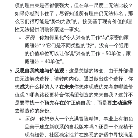
项的理由束是否都很强大，但在单一尺度上无法比较？
如果你感到卡住了，尽管知道所有理由仍无法排名，那
么它们很可能是“势均力敌”的。接受基于现有价值的理
性无法提供明确答案这一事实。
示例
：你如何量化“令人兴奋的工作”与“亲密的家
庭纽带”？它们是不同类型的“好”。没有一个通用
的价值单位可以让你说“兴奋的工作 = 50单位，家
庭纽带 = 40单位”。
反思自我构建与价值观
：这是关键的转变。由于外部理
由无法解决选择，请转向内心。通过做出这个选择，你
想
成为
什么样的人？在
未来
你想体现或优先考虑哪些价
值观？哪条路径更符合你渴望创造的未来自我？这并不
是要寻找一个预先存在的“正确自我”，而是要
主动选择
去塑造你的身份。
示例
：你想步入一个充满冒险精神、事业上有抱负
且善于建立新联系的自我版本吗？还是一个深植于
现有纽带、社区稳定性并在熟悉的舒适中寻找满足