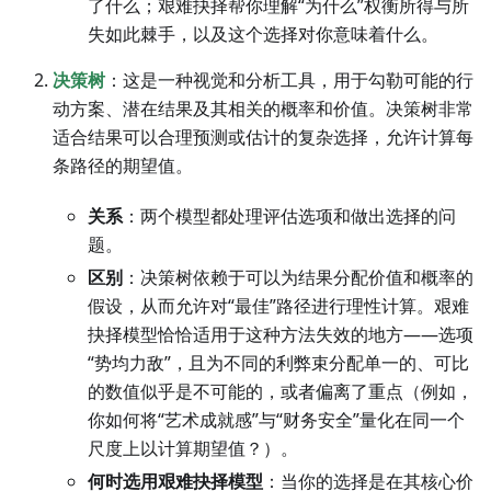
了什么；艰难抉择帮你理解“为什么”权衡所得与所
失如此棘手，以及这个选择对你意味着什么。
决策树
：这是一种视觉和分析工具，用于勾勒可能的行
动方案、潜在结果及其相关的概率和价值。决策树非常
适合结果可以合理预测或估计的复杂选择，允许计算每
条路径的期望值。
关系
：两个模型都处理评估选项和做出选择的问
题。
区别
：决策树依赖于可以为结果分配价值和概率的
假设，从而允许对“最佳”路径进行理性计算。艰难
抉择模型恰恰适用于这种方法失效的地方——选项
“势均力敌”，且为不同的利弊束分配单一的、可比
的数值似乎是不可能的，或者偏离了重点（例如，
你如何将“艺术成就感”与“财务安全”量化在同一个
尺度上以计算期望值？）。
何时选用艰难抉择模型
：当你的选择是在其核心价