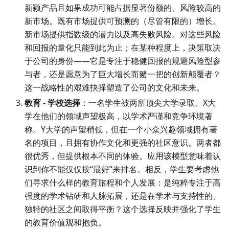
新颖产品且如果成功可能占据显著份额的、风险较高的
新市场。既有市场提供可预测的（尽管有限的）增长。
新市场提供指数级的潜力以及高失败风险。对这些风险
和回报的量化只能到此为止；在某种程度上，决策取决
于公司的身份——它是专注于稳健回报的规避风险型参
与者，还是愿意为了巨大增长而赌一把的创新颠覆者？
这一战略性的艰难抉择塑造了公司的文化和未来。
教育 - 学校选择
：一名学生被两所顶尖大学录取。X大
学在他们的领域声望极高，以学术严谨和竞争环境著
称。Y大学的声望稍低，但在一个小众兴趣领域拥有著
名的项目，且拥有协作文化和更强的社区意识。两者都
很优秀，但提供根本不同的体验。应用该模型意味着认
识到你不能仅仅按“最好”来排名。相反，学生要考虑他
们寻求什么样的教育旅程和个人发展：是纯粹专注于高
强度的学术钻研和人脉拓展，还是在学术与支持性的、
独特的社区之间取得平衡？这个选择反映并强化了学生
的教育价值观和抱负。