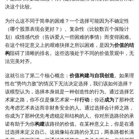
决这个比较。
为什么这不同于简单的困难？一个选择可能因为不确定性
（哪个股票表现会更好？）、复杂性（比较数百个保险计
划）或情感代价（告诉爱人一些困难的事情）而变得困难。
在这个特定意义上的艰难抉择之所以困难，是因为
价值的结
构
阻碍了清晰的排名。这些选项处于不同的价值景观中，无
法完美对齐。
这就引出了第二个核心概念：
价值构建与自我创造
。如果理
性在“势均力敌”的情况下无法决定选择，我们该如何选择？
该模型认为，选择本身就是一种创造性的行为。通过选择艺
术家之路，你不仅是像艺术家一样
行动
；你还
成为
了那种优
先考虑艺术表达而非财务安全的人。通过选择会计师之路，
你成为了那种优先考虑稳定和结构的人。你对所选路径的承
诺有助于为你
构建
该路径的价值。在某种意义上，你是在通
过选择来定义自己。这就像站在路的分叉口，两条路都长满