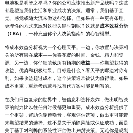
电池板是明智之举吗？你的公司应该推出新产品线吗？这些
都是塑造我们生活和事业成功的决策。通常，我们基于直
觉、感觉或随大流来做这些选择。但如果有一种更有条理、
更理性的方式来应对这些关键时刻呢？这就是
成本效益分析
（CBA）
，一种充当你个人决策指南针的心智模型。
将成本效益分析视为一个心理天平。一边，你放置与决策相
关的所有潜在
成本
——你将花费的时间、金钱、精力和资
源。另一边，你仔细装载所有预期的
收益
——你期望获得的
收益、优势和积极结果。目标是什么？看天平的哪边对你有
利。如果收益超过成本，这个决策通常被认为值得做。如果
成本更重，重新考虑或寻找替代方案可能是明智的。
在我们日益复杂的世界中，被信息和选择轰炸，做出明智决
策的能力比以往任何时候都更加重要。成本效益分析提供了
一个框架，帮助你穿透噪音，客观评估选项，做出更可能带
来期望结果的选择。这不是关于消除风险或保证成功，而是
关于基于对利弊的系统性评估做出
知情
决策。无论你是规划