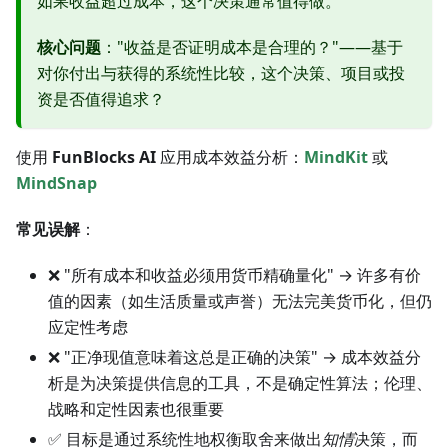
如果收益超过成本，这个决策通常值得做。
核心问题
："收益是否证明成本是合理的？"——基于
对你付出与获得的系统性比较，这个决策、项目或投
资是否值得追求？
使用
FunBlocks AI
应用成本效益分析：
MindKit
或
MindSnap
常见误解
：
❌ "所有成本和收益必须用货币精确量化" → 许多有价
值的因素（如生活质量或声誉）无法完美货币化，但仍
应定性考虑
❌ "正净现值意味着这总是正确的决策" → 成本效益分
析是为决策提供信息的工具，不是确定性算法；伦理、
战略和定性因素也很重要
✅ 目标是通过系统性地权衡取舍来做出
知情
决策，而