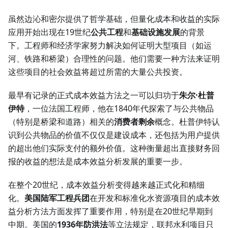
虽然边沁和密尔提供了哲学基础，但量化成本和收益的实际
应用开始出现在19世纪
公共工程
和
基础设施发展
的背景
下。工程师和经济学家努力解决如何证明大型项目（如运
河、铁路和桥梁）合理性的问题。他们需要一种方法来证明
这些项目的社会效益将超过所需的大量公共投资。
最早有记录的正式成本效益方法之一可以归功于
朱尔·杜普
伊特
，一位法国工程师，他在1840年代探索了与公共物品
（特别是桥梁和道路）相关的
消费者剩余
概念。杜普伊特认
识到公共物品的价值不仅仅是建设成本，还包括为用户提供
的超出他们实际支付的额外价值。这种衡量超出直接财务回
报的收益的想法是成本效益分析发展的重要一步。
在整个20世纪，成本效益分析变得越来越正式化和精细
化。
美国陆军工程兵团
在开发和标准化水资源项目的成本效
益分析方法方面发挥了重要作用，特别是在20世纪早期到
中期。美国的
1936年防洪法
等立法规定，联邦水利项目只