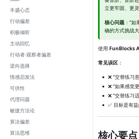
奏音阶、音阶
立更牢固、更
丰盛心态
行动偏差
核心问题
：“如
确的方式挑战
积极倾听
主动回忆
使用
FunBlocks A
行动者-观察者偏差
常见误区
：
逆向选择
情感启发法
❌ “交替练习
❌ “如果感
可供性
❌ “交替练
代理问题
✅ 目标是有
敏捷方法论
算法偏差
核心要点
算法思维