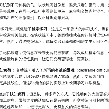
习识别不同种类的鸟。块状练习就像是一整天只看知更鸟，第二
是去观鸟，在同一次出行中看到知更鸟、麻雀和金翅雀的混合。
和鸣叫声的细微差别，以正确识别每只鸟。
练习天生就促进了
检索练习
，这是另一项强大的学习技术。当
中检索相关信息。在块状练习中，答案往往就在你的短时记忆中
容。然而，通过交替练习，你每次遇到新题型都需要主动回忆合
了记忆痕迹，使信息在未来更容易被获取。每次成功检索信息，
就像锻炼你的记忆肌肉，让它们变得更强壮、更高效。
认知负荷：
交替练习引入了所谓的
有益的困难
（desirable dif
习感觉更容易，因为你很快就能进入状态。然而，交替练习由于
更具挑战性。但这种初始的挣扎实际上对长期学习非常有益。
增加了
认知负荷
，但是以一种多产的方式。它推动你的大脑更努
加工信息。虽然过度的认知负荷是有害的，但交替练习引起的适
脑超越表层加工，进行更深入、更有意义的信息编码。