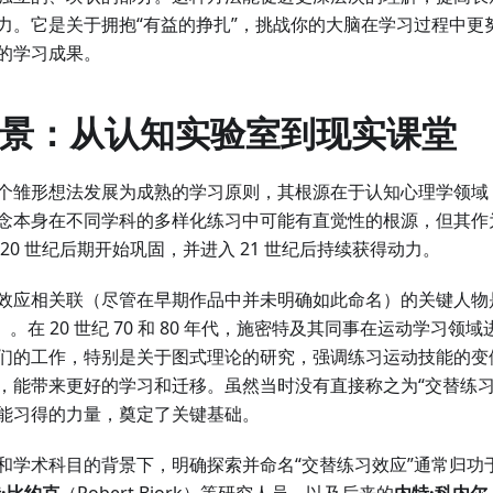
力。它是关于拥抱“有益的挣扎”，挑战你的大脑在学习过程中更
的学习成果。
史背景：从认知实验室到现实课堂
个雏形想法发展为成熟的学习原则，其根源在于认知心理学领域
念本身在不同学科的多样化练习中可能有直觉性的根源，但其作
20 世纪后期开始巩固，并进入 21 世纪后持续获得动力。
效应相关联（尽管在早期作品中并未明确如此命名）的关键人物
midt）。在 20 世纪 70 和 80 年代，施密特及其同事在运动学
们的工作，特别是关于图式理论的研究，强调练习运动技能的变
，能带来更好的学习和迁移。虽然当时没有直接称之为“交替练习
能习得的力量，奠定了关键基础。
和学术科目的背景下，明确探索并命名“交替练习效应”通常归功