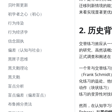
贝叶斯更新
迁移到新情境的能
来看实现显著更优
初学者之心（初心）
行为传染
2. 历
行为经济学
信念固执
交替练习效应从一
偏差（认知与社会）
的研究。虽然该概
正式调查和阐述在 
黑匣子思维
黑天鹅理论
一个常与交替练习
（Frank Sch
黑天鹅
化练习的益处。他
盲点分析
动作（块状练习）
练习的变异性对技
盲点偏差（偏差盲点）
布鲁姆分类法
然而，在认知学习