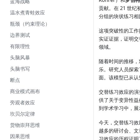
Rohrer）和
罗伯特
蓝海战略
贡献。在 21 
温水煮青蛙效应
分组的块状练习相
瓶颈（约束理论）
这项突破性的工作
边界测试
实证证据，证明交
有限理性
领域。
头脑风暴
随着时间的推移，
头脑书写
乐。研究人员探索
面。该模型已从认
断点
商业模式画布
交替练习效应的演
供了关于变异性益
旁观者效应
到学术学习中，展
坎贝尔定律
今天，交替练习效
货物崇拜思维
越多的研讨会、文
因果思维
习效应的历程证明