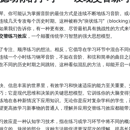
琴。你可能认为掌握音阶的最佳方式是连续不断地练习音阶。或
续几天专攻每个历史时期。这种被称为“块状练习”（blockin
如果我们告诉你，有一种更有效、尽管最初具有挑战性的方式来
交替练习效应
，一个颠覆传统学习智慧的强大思想模型。
了专注、顺序练习的想法。相反，它倡导在学习环节中混合不同
连续一个小时练习钢琴音阶，不如在音阶、和弦和简单的曲目之
在不同的历史时期之间跳转。这种看似混乱的方法，却能开启一
快、信息丰富的世界里，有效学习和快速适应的能力至关重要。
巧；它是现代思维和决策的关键思想模型。它训练你的大脑变得
练地在各种新情况下应用知识。无论你是应对复杂学科的学生，
望更高效学习新事物的普通人，理解并应用交替练习效应都能带
习效应是一种认知学习技术，指在练习或学习环节中将不同的概
独立的、块状的部分。这种方法能促进更深层次的理解，提高长