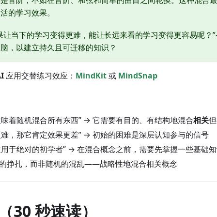
还是音阶，不如在音阶、和弦和简单的曲目之间轮换。这种混合
灵活的学习效果。
果让当下的学习变得更难，能让长远来看的学习变得更容易呢？
大脑，以建立持久且可迁移的知识？
I
应用交替练习效应：
MindKit
或
MindSnap
意味着随机混合所有东西” → 它需要有目的、有结构地混合
相关
但
觉更难，那它肯定效果更差” → 初始的困难是深层认知参与的信号
习适用于绝对的初学者” → 在混合概念之前，需要先掌握一些基础
益的挣扎，而非随机的混乱——战略性地混合相关概念
（30 秒速读）