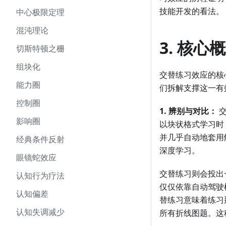
技能开发的看法。
中心极限定理
混沌理论
3. 核
切斯特顿之栅
组块化
交替练习效应的核
能力圈
们拆解支撑这一有
控制圈
1. 辨别与对比：
交
影响圈
以块状格式学习时
并几乎自动地套用
经典条件反射
深度学习。
眼镜蛇效应
交替练习则会投出
认知行为疗法
仅仅依靠自动驾驶
认知偏差
替练习意味着练习
认知失调减少
所有折线图题。这