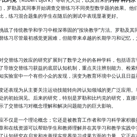
·比约克
（Robert Bjork）等研究人员，以及后来的
内特·科内尔
世纪初，罗勒及其同事开始调查交替练习不同类型数学题的效果。他
比，练习混合题集的学生在随后的测试中表现显著更好。
挑战了传统教学和学习中根深蒂固的“按块教学”方法。罗勒及其
替练习尽管最初感觉更困难，但能带来卓越的长期学习和记忆，
对交替练习效应的研究扩展到了数学之外的各种学科，包括语言
了导致交替练习获益的底层认知机制，重点关注辨别能力、检索
知实验室中一个有些小众的发现，演变为教育环境中公认且日益
变还表现为从主要关注运动技能转向跨认知领域的更广泛应用。
处的初始洞见。后来的研究，特别是罗勒和比约克的研究，直接
示了交替练习对概念理解和解决问题能力的巨大影响。
应不仅是一个理论概念；它还是被教育工作者和学习科学家积极
章和在线资源可以帮助学生和教师理解并在其学习和教学实践中
了认知研究在启发和改善现实世界学习成果方面的力量，它正在