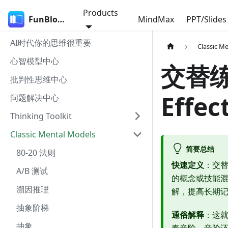
Products
FunBlocks
MindMax
PPT/Slides
AI时代你的思维很重要
Classic M
心智模型中心
交替练习
批判性思维中心
Effect
问题解决中心
Thinking Toolkit
Classic Mental Models
简要总结
80-20 法则
快速定义
：交替
A/B 测试
的概念或技能
溯因推理
解，提高长期
抽象阶梯
通俗解释
：这
抽象