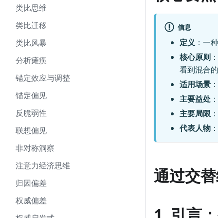
类比思维
类比迁移
信息
定义
：一
类比风暴
核心原则
分析瘫痪
看到混合
锚定效应与调整
适用场景
锚定偏见
主要益处
反脆弱性
主要局限
代表人物
：
联想偏见
非对称洞察
注意力经济思维
通过交替
归因偏差
权威偏差
1. 引