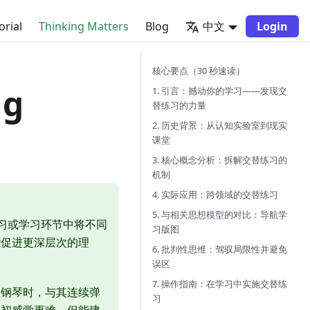
orial
Thinking Matters
Blog
中文
Login
核心要点（30 秒速读）
ng
1. 引言：撼动你的学习——发现交
替练习的力量
2. 历史背景：从认知实验室到现实
课堂
3. 核心概念分析：拆解交替练习的
机制
4. 实际应用：跨领域的交替练习
5. 与相关思想模型的对比：导航学
指在练习或学习环节中将不同
习版图
能促进更深层次的理
6. 批判性思维：驾驭局限性并避免
误区
7. 操作指南：在学习中实施交替练
练钢琴时，与其连续弹
习