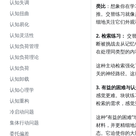
认知失调
类比
：想象你在学
认知扭曲
推。交替练习就像
细地关注它们外观
认知易化
认知灵活性
2. 检索练习：
交替
断被挑战去从记忆
认知负荷管理
在处理同类型的内
认知负荷理论
这种主动检索强化
认知负荷
关的神经路径。这
认知卸载
3. 有益的困难与
认知心理学
感觉更难。块状练
认知重构
检索的需求，感觉
冷启动问题
这种“有益的困难”
集体行动问题
材料，并更精细地
态。它迫使你的大
委托偏差