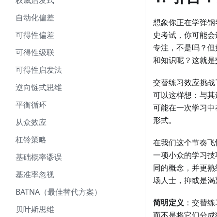
权威启发式
自动化偏差
想象你正在学弹钢
可得性偏差
史考试，你可能会连
专注，不是吗？但
可得性级联
和知识呢？这就是
可得性启发法
交替练习效应挑战
逆向链式思维
可以这样想：与其
平衡循环
可能在一次学习中
形式。
从众效应
杠铃策略
在我们这个节奏飞
一项小众的学习技
基础概率谬误
同的概念，并更熟
基准率忽视
场人士，抑或是渴
BATNA（最佳替代方案）
简明定义
：交替练
贝叶斯思维
而不是将它们分成