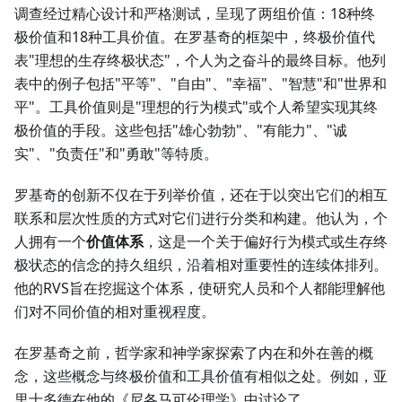
调查经过精心设计和严格测试，呈现了两组价值：18种终
极价值和18种工具价值。在罗基奇的框架中，终极价值代
表"理想的生存终极状态"，个人为之奋斗的最终目标。他列
表中的例子包括"平等"、"自由"、"幸福"、"智慧"和"世界和
平"。工具价值则是"理想的行为模式"或个人希望实现其终
极价值的手段。这些包括"雄心勃勃"、"有能力"、"诚
实"、"负责任"和"勇敢"等特质。
罗基奇的创新不仅在于列举价值，还在于以突出它们的相互
联系和层次性质的方式对它们进行分类和构建。他认为，个
人拥有一个
价值体系
，这是一个关于偏好行为模式或生存终
极状态的信念的持久组织，沿着相对重要性的连续体排列。
他的RVS旨在挖掘这个体系，使研究人员和个人都能理解他
们对不同价值的相对重视程度。
在罗基奇之前，哲学家和神学家探索了内在和外在善的概
念，这些概念与终极价值和工具价值有相似之处。例如，亚
里士多德在他的《尼各马可伦理学》中讨论了