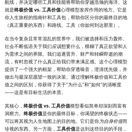
航线，并决定哪些工具和技能将帮助你穿越浩瀚的海洋。这
就是
终极价值 vs. 工具价值
心理模型发挥作用的地方。它是
你人生旅程的指南针和工具包，帮助你区分你的最终目的地
（真正重要的东西）和路线、工具（你如何到达那里）。
在当今复杂且常常混乱的世界中，我们被选择和压力轰炸。
社会不断低语关于我们
应该
想要什么，模糊了真正欲望和人
为需求之间的界限。我们追逐晋升、财产和转瞬即逝的潮
流，有时忽视了什么真正给我们带来满足感。这个心理模型
提供了一个强大的框架，帮助你穿透噪音，澄清优先级，并
做出与最深层愿望一致的决策。通过理解终极价值和工具价
值之间的区别，你获得了关于"为什么"和"如何"的清晰度
——这是有目标生活的本质。
其核心，
终极价值 vs. 工具价值
模型看似简单却深刻而富有
洞察力。
终极价值
是你的最终目标，你渴望的终极状态——
可以将其视为人生地图上的目的地。它们是你
为自身价值
而
珍视的东西。另一方面，
工具价值
是达到这些目的的手段，