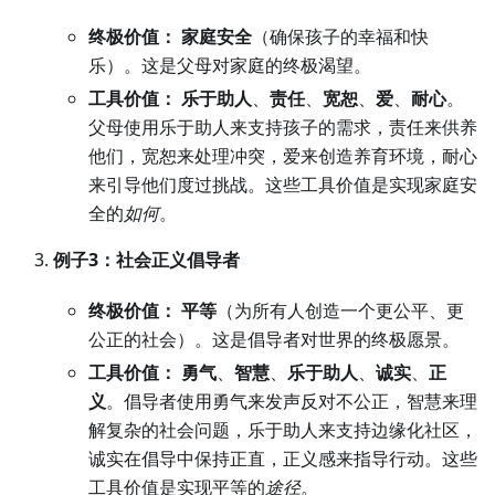
终极价值：
家庭安全
（确保孩子的幸福和快
乐）。这是父母对家庭的终极渴望。
工具价值：
乐于助人
、
责任
、
宽恕
、
爱
、
耐心
。
父母使用乐于助人来支持孩子的需求，责任来供养
他们，宽恕来处理冲突，爱来创造养育环境，耐心
来引导他们度过挑战。这些工具价值是实现家庭安
全的
如何
。
例子3：社会正义倡导者
终极价值：
平等
（为所有人创造一个更公平、更
公正的社会）。这是倡导者对世界的终极愿景。
工具价值：
勇气
、
智慧
、
乐于助人
、
诚实
、
正
义
。倡导者使用勇气来发声反对不公正，智慧来理
解复杂的社会问题，乐于助人来支持边缘化社区，
诚实在倡导中保持正直，正义感来指导行动。这些
工具价值是实现平等的
途径
。