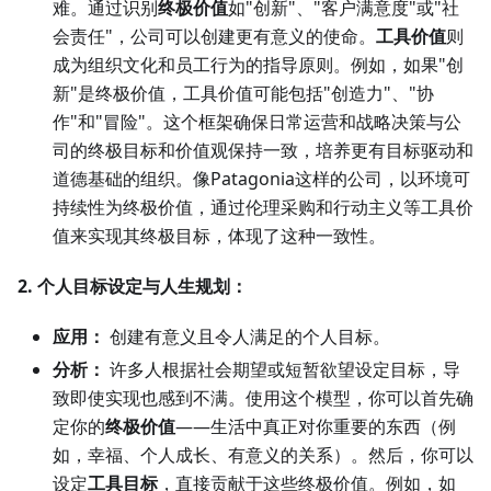
难。通过识别
终极价值
如"创新"、"客户满意度"或"社
会责任"，公司可以创建更有意义的使命。
工具价值
则
成为组织文化和员工行为的指导原则。例如，如果"创
新"是终极价值，工具价值可能包括"创造力"、"协
作"和"冒险"。这个框架确保日常运营和战略决策与公
司的终极目标和价值观保持一致，培养更有目标驱动和
道德基础的组织。像Patagonia这样的公司，以环境可
持续性为终极价值，通过伦理采购和行动主义等工具价
值来实现其终极目标，体现了这种一致性。
2. 个人目标设定与人生规划：
应用：
创建有意义且令人满足的个人目标。
分析：
许多人根据社会期望或短暂欲望设定目标，导
致即使实现也感到不满。使用这个模型，你可以首先确
定你的
终极价值
——生活中真正对你重要的东西（例
如，幸福、个人成长、有意义的关系）。然后，你可以
设定
工具目标
，直接贡献于这些终极价值。例如，如