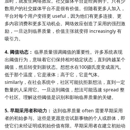
加时，就发生网络效应。社交媒体平台是经典例子。只有少
数用户的社交媒体平台不是很有价值。但随着更多人加入，
平台对每个用户变得更 useful，因为他们有更多连接、更
多内容消费和更多互动机会。网络效应创造了采用的强烈激
励，一旦达到临界质量，价值主张就变得 increasingly 有
吸引力。
4. 阈值动态：
临界质量强调阈值的重要性。许多系统表现
出阈值行为，意味着它们保持相对稳定状态，直到跨越某个
阈值，然后转变到新状态。想想水在100摄氏度变成蒸汽。
低于那个温度，它是液体；高于它，它是气体。
similarly，在社会系统中，社区可能抗拒新想法，直到一定
数量的人采用它。一旦达到阈值，想法可能迅速 spread 整
个社区。理解这些阈值是识别和影响临界质量的关键。
5. 早期采用者和动力：
达到临界质量 often 需要早期采用
者的初始参与。这些是更愿意尝试新事物的个人或群体，即
使它们未经证明或初始价值有限。早期采用者在建立初始动