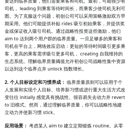
要达到临界质量，他们需要乘客和司机。最初，可能很少有
司机， leading 到乘客等待时间长，而乘客少使司机无利可
图。为了克服这个问题，初创公司可以采用策略激励双方早
期采用。他们可能提供补贴 rides 吸引初始乘客，并提供奖
金或保证收入吸引司机。通过战略性投资这些激励，他们
aim to 达到两个用户群的临界质量。一旦足够多的乘客和
司机在平台上，网络效应启动：更短的等待时间吸引更多乘
客，更高的乘客需求吸引更多司机， creating 自我维持的
生态系统。理解临界质量阈值允许初创公司战略性集中资源
以达到这个临界点并 unlock 指数增长。
2. 个人目标设定和习惯养成：
临界质量原则可以应用于个
人发展和实现个人目标。培养新习惯或进行重大生活方式改
变往往 initially 感觉具有挑战性。很容易失去动力并 revert
to 旧模式。然而，通过理解临界质量，你可以战略性地建
立动力并使新习惯 stick。
应用场景：
考虑某人 aim to 建立定期锻炼 routine。从零