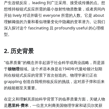
产生连锁反应， leading 到广泛采用、接受或传播的点。想
想维持核链式反应所需的最小放射性物质数量，或者房间内
开始 lively 对话并吸引 everyone 所需的人数。它是 about
理解阈值的力量和看似增量变化中隐藏的变革潜力。让我们
深入探讨这个 fascinating 且 profoundly useful 的心理模
型。
2. 历史背景
"临界质量"的概念并非起源于社会科学或商业战略，而是源
于
核物理
领域。这个术语本身是在1940年代曼哈顿计划期
间在核链式反应的背景下首次创造的。物理学家们正在
grappling 创造自我维持核反应的挑战，这对原子弹和后来
的核能都至关重要。
在定义和理解其原始科学背景下的临界质量方面，关键人物
是
恩里科·费米
，一位意大利裔美国物理学家和诺贝尔奖获