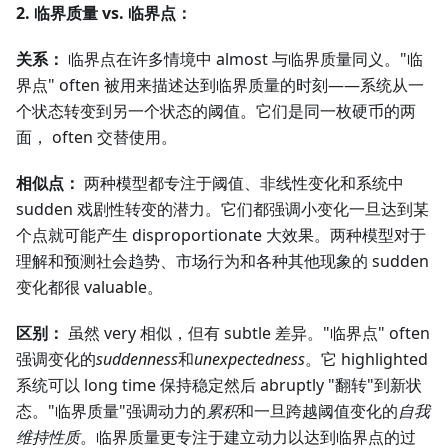
2. 临界质量 vs. 临界点：
关系：
临界点在许多情境中 almost 与临界质量同义。"临
界点" often 被用来描述达到临界质量的时刻——系统从一
个状态转变到另一个状态的阈值。它们是同一枚硬币的两
面， often 交替使用。
相似点：
两种模型都专注于阈值、非线性变化和系统中
sudden 戏剧性转变的潜力。它们都强调小变化一旦达到某
个点就可能产生 disproportionate 大效果。两种模型对于
理解和预测社会趋势、市场行为和各种其他现象的 sudden
变化都很 valuable。
区别：
虽然 very 相似，但有 subtle 差异。"临界点" often
强调变化的
suddenness
和
unexpectedness
。它 highlighted
系统可以 long time 保持稳定然后 abruptly "翻转"到新状
态。"临界质量"强调动力的
累积
和一旦跨越阈值变化的
自我
维持性质
。临界质量更专注于建立动力以达到临界点的过