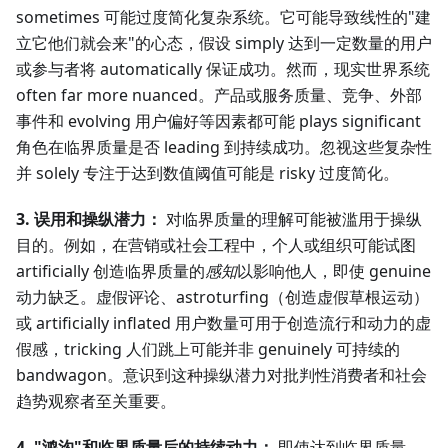
sometimes 可能过度简化复杂系统。它可能导致线性的"建
立它他们就会来"的心态，假设 simply 达到一定数量的用户
或参与者将 automatically 保证成功。然而，现实世界系统
often far more nuanced。产品或服务质量、竞争、外部
事件和 evolving 用户偏好等因素都可能 plays significant
角色在临界质量是否 leading 到持续成功。忽视这些复杂性
并 solely 专注于达到数值阈值可能是 risky 过度简化。
3. 误用和操纵潜力：
对临界质量的理解可能被滥用于操纵
目的。例如，在营销或社会工程中，个人或组织可能试图
artificially 创造临界质量的
感知
以影响他人，即使 genuine
动力缺乏。虚假评论、astroturfing（创造虚假草根运动）
或 artificially inflated 用户数量可用于创造流行和动力的虚
假感，tricking 人们跳上可能并非 genuinely 可持续的
bandwagon。意识到这种操纵潜力对批判性消费者和社会
趋势观察者至关重要。
4. "鸿沟"和临界质量后的持续动力：
即使达到临界质量，