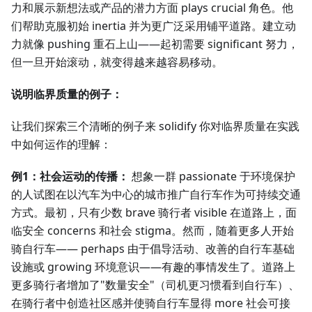
力和展示新想法或产品的潜力方面 plays crucial 角色。他
们帮助克服初始 inertia 并为更广泛采用铺平道路。建立动
力就像 pushing 重石上山——起初需要 significant 努力，
但一旦开始滚动，就变得越来越容易移动。
说明临界质量的例子：
让我们探索三个清晰的例子来 solidify 你对临界质量在实践
中如何运作的理解：
例1：社会运动的传播：
想象一群 passionate 于环境保护
的人试图在以汽车为中心的城市推广自行车作为可持续交通
方式。最初，只有少数 brave 骑行者 visible 在道路上，面
临安全 concerns 和社会 stigma。然而，随着更多人开始
骑自行车—— perhaps 由于倡导活动、改善的自行车基础
设施或 growing 环境意识——有趣的事情发生了。道路上
更多骑行者增加了"数量安全"（司机更习惯看到自行车）、
在骑行者中创造社区感并使骑自行车显得 more 社会可接