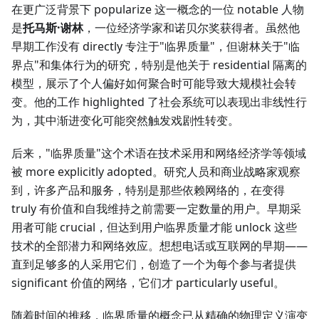
在更广泛背景下 popularize 这一概念的一位 notable 人物
是
托马斯·谢林
，一位经济学家和诺贝尔奖获得者。虽然他
早期工作没有 directly 专注于"临界质量"，但谢林关于"临
界点"和集体行为的研究，特别是他关于 residential 隔离的
模型，展示了个人偏好如何聚合时可能导致大规模社会转
变。他的工作 highlighted 了社会系统可以表现出非线性行
为，其中渐进变化可能突然触发戏剧性转变。
后来，"临界质量"这个术语在技术采用和网络经济学等领域
被 more explicitly adopted。研究人员和商业战略家观察
到，许多产品和服务，特别是那些依赖网络的，在变得
truly 有价值和自我维持之前需要一定数量的用户。早期采
用者可能 crucial，但达到用户临界质量才能 unlock 这些
技术的全部潜力和网络效应。想想电话或互联网的早期——
直到足够多的人采用它们，创造了一个为每个参与者提供
significant 价值的网络，它们才 particularly useful。
随着时间的推移，临界质量的概念已从精确的物理定义演变