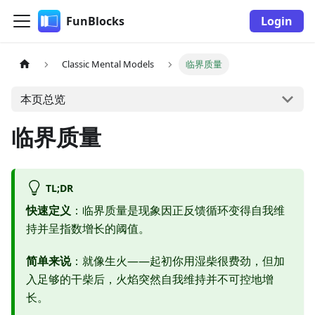
FunBlocks
Login
Classic Mental Models
临界质量
本页总览
临界质量
TL;DR
快速定义
：临界质量是现象因正反馈循环变得自我维
持并呈指数增长的阈值。
简单来说
：就像生火——起初你用湿柴很费劲，但加
入足够的干柴后，火焰突然自我维持并不可控地增
长。