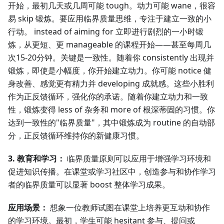
开始，最初几天或几周可能 tough。动力可能 wane，很容
易 skip 锻炼。要应用临界质量思维，专注于建立一致的小
行动。 instead of aiming for 立即进行剧烈的一小时锻
炼，从更短、更 manageable 的课程开始——甚至每周几
次15-20分钟。关键是一致性。随着你 consistently 出现并
锻炼，即使是小幅度，你开始建立动力。你可能 notice 健
身改善、感觉更有精力并 developing 成就感。这些小胜利
作为正反馈循环，强化你的承诺。随着你建立动力和一致
性，锻炼变得 less of 杂务和 more of 根深蒂固的习惯。你
达到一致性的"临界质量"，其中锻炼成为 routine 的自动部
分，正反馈循环维持你的新健康习惯。
3. 教育和学习：
临界质量原则可以应用于增强学习环境和
促进知识传播。在课堂或学习社区中，创造参与和协作学习
者的临界质量可以显著 boost 整体学习成果。
应用场景：
想象一位教师试图在课堂上培养更互动和协作
的学习环境。最初，学生可能 hesitant 参与、提问或