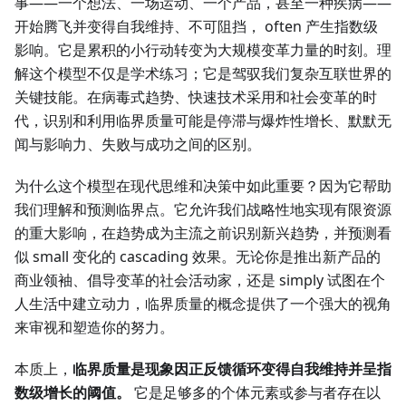
事——一个想法、一场运动、一个产品，甚至一种疾病——
开始腾飞并变得自我维持、不可阻挡， often 产生指数级
影响。它是累积的小行动转变为大规模变革力量的时刻。理
解这个模型不仅是学术练习；它是驾驭我们复杂互联世界的
关键技能。在病毒式趋势、快速技术采用和社会变革的时
代，识别和利用临界质量可能是停滞与爆炸性增长、默默无
闻与影响力、失败与成功之间的区别。
为什么这个模型在现代思维和决策中如此重要？因为它帮助
我们理解和预测临界点。它允许我们战略性地实现有限资源
的重大影响，在趋势成为主流之前识别新兴趋势，并预测看
似 small 变化的 cascading 效果。无论你是推出新产品的
商业领袖、倡导变革的社会活动家，还是 simply 试图在个
人生活中建立动力，临界质量的概念提供了一个强大的视角
来审视和塑造你的努力。
本质上，
临界质量是现象因正反馈循环变得自我维持并呈指
数级增长的阈值。
它是足够多的个体元素或参与者存在以