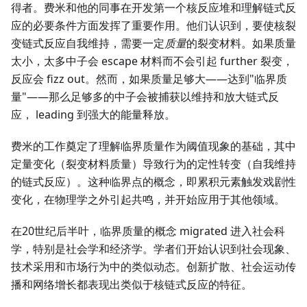
得者。费米和他的同事在开发第一个核反应堆和理解链式反
应的必要条件方面发挥了重要作用。他们认识到，要使核裂
变链式反应自我维持，需要一定
质量
的裂变材料。如果质量
太小，太多中子会 escape 材料而不会引起 further 裂变，
反应会 fizz out。然而，如果质量足够大——达到"临界质
量"——那么足够多的中子会被捕获以维持和放大链式反
应， leading 到强大的能量释放。
费米的工作奠定了理解临界质量作为阈值现象的基础，其中
定量变化（裂变材料质量）导致行为的定性转变（自我维持
的链式反应）。这种临界点的概念，即累积元素触发戏剧性
变化，在物理学之外引起共鸣，并开始应用于其他领域。
在20世纪后半叶，临界质量的概念 migrated 进入社会科
学，特别是社会学和经济学。学者们开始认识到社会现象、
技术采用和市场行为中的类似动态。创新扩散、社会运动传
播和网络增长都表现出类似于核链式反应的特征。