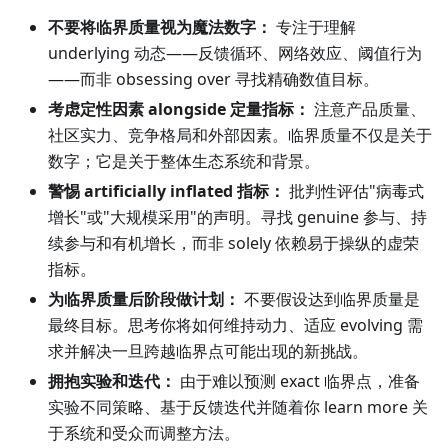
不要将临界质量视为魔法数字：
专注于理解
underlying 动态——反馈循环、网络效应、阈值行为
——而非 obsessing over 寻找精确数值目标。
考虑定性因素 alongside 定量指标：
注意产品质量、
社区实力、竞争格局和外部因素。临界质量不仅是关于
数字；它是关于整体生态系统和背景。
警惕 artificially inflated 指标：
批判性评估"病毒式
增长"或"大规模采用"的声明。寻找 genuine 参与、持
续参与和有机增长，而非 solely 依赖易于操纵的虚荣
指标。
为临界质量后阶段做计划：
不要假设达到临界质量是
最终目标。思考你将如何维持动力、适应 evolving 需
求并解决一旦跨越临界点可能出现的新挑战。
拥抱实验和迭代：
由于难以预测 exact 临界点，准备
实验不同策略、基于反馈迭代并随着你 learn more 关
于系统和受众而调整方法。