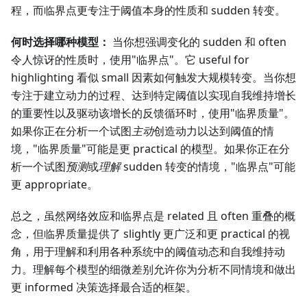
程，而临界点更专注于阈值本身的性质和 sudden 转变。
何时选择哪种模型：
当你想强调变化的 sudden 和 often
令人惊讶的性质时，使用"临界点"。它 useful for
highlighting 看似 small 因素如何触发大规模转变。当你想
专注于建立动力的过程、达到特定阈值以实现自我维持增长
的重要性以及驱动该增长的反馈循环时，使用"临界质量"。
如果你正在分析一个试图
主动
创造动力以达到阈值的情
境，"临界质量"可能是更 practical 的模型。如果你正在分
析一个试图
预测
或
理解
sudden 转变的情境，"临界点"可能
更 appropriate。
总之，虽然网络效应和临界点是 related 且 often 重叠的概
念，但临界质量提供了 slightly 更广泛和更 practical 的视
角，用于理解和利用各种系统中的阈值动态和自我维持动
力。理解每个模型的细微差别允许你为分析不同情境和做出
更 informed 决策选择最合适的框架。