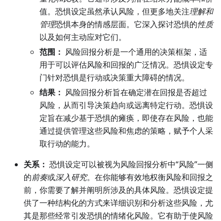
值。恐惧设定虽然承认风险，但更多地关注
理解和
管理
恐惧本身的情感层面。它深入探讨恐惧的
性质
以及如何主动应对它们。
范围：
风险回报分析是一个通用的决策框架，适
用于可以评估风险和回报的广泛情况。恐惧设定专
门针对恐惧是行动或决策重大障碍的情况。
结果：
风险回报分析旨在确定潜在回报是否超过
风险，从而引导决策趋向或远离特定行动。恐惧设
定旨在减少基于恐惧的瘫痪，即使存在风险，也能
通过提供管理这些风险和焦虑的策略，赋予个人采
取行动的能力。
关系：
恐惧设定可以被视为风险回报分析中“风险”一侧
的
前奏
或
深入研究
。在你能够有效地权衡风险和回报之
前，你需要了解并阐明所涉及的具体风险。恐惧设定提
供了一种结构化的方式来详细识别和分析这些风险，尤
其是那些经常引发恐惧的情绪化风险。它有助于使风险