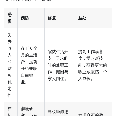
恐
预防
修复
益处
惧
失
去
收
存下 6 个
缩减生活开
提高工作满意
入
月的生活
支，寻求临
度，学习新技
和
费，提前
时的兼职工
能，获得更大的
财
开始兼职
作，搬回与
职业成就感，个
务
自由职
家人同住。
人成长。
稳
业。
定
性
在
彻底研
寻求导师指
新
究，与专
发现真正的激