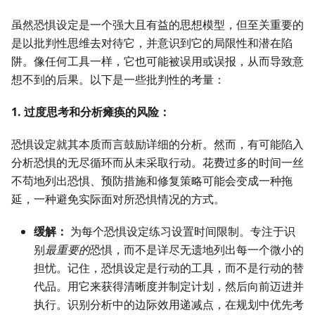
虽然恐惧设定是一个强大且有益的思想模型，但至关重要的
是以批判性思维去对待它，并意识到它的局限性和潜在陷
阱。像任何工具一样，它也可能被误用或误报，从而导致意
想不到的后果。以下是一些批判性的考量：
1. 过度思考和分析瘫痪的风险：
恐惧设定就其本质而言鼓励详细的分析。然而，有可能陷入
分析恐惧的无尽循环而从未采取行动。花费过多的时间一丝
不苟地列出恐惧、预防措施和修复策略可能会变成一种拖
延，一种避免实际面对所恐惧情况的方式。
缓解：
为每个恐惧设定练习设置时间限制。专注于识
别
最重要的
恐惧，而不是详尽无遗地列出每一个微小的
担忧。记住，恐惧设定是行动的工具，而不是行动的替
代品。用它来获得清晰度并制定计划，然后向前迈进并
执行。识别分析中的边际效用递减点，在规划中优先考