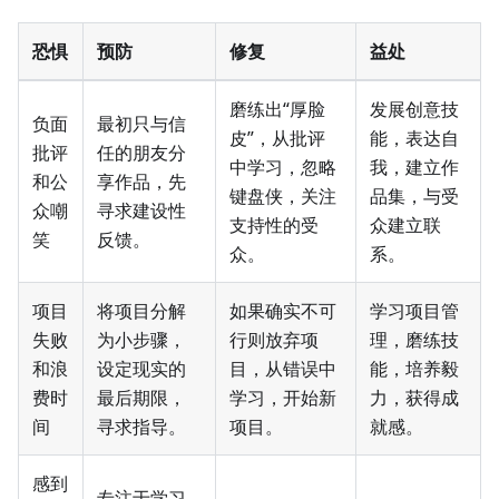
恐惧
预防
修复
益处
磨练出“厚脸
发展创意技
负面
最初只与信
皮”，从批评
能，表达自
批评
任的朋友分
中学习，忽略
我，建立作
和公
享作品，先
键盘侠，关注
品集，与受
众嘲
寻求建设性
支持性的受
众建立联
笑
反馈。
众。
系。
项目
将项目分解
如果确实不可
学习项目管
失败
为小步骤，
行则放弃项
理，磨练技
和浪
设定现实的
目，从错误中
能，培养毅
费时
最后期限，
学习，开始新
力，获得成
间
寻求指导。
项目。
就感。
感到
专注于学习