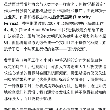
虽然面对恐惧的概念与人类本身一样古老，但将“恐惧设定”
作为一种独特的思想模型进行正式阐述和推广，主要归功于
企业家、作家和播客主持人
提姆·费里斯 (Timothy
Ferriss)
。费里斯通过他 2007 年出版的畅销书《每周工作
4 小时》(The 4-Hour Workweek) 将恐惧设定介绍给了更
广泛的受众。虽然他没有发明风险评估和主动规划的基本原
则，但他将这些原则综合成一个实用且易于操作的框架，并
赋予了它一个响亮且易记的名字——“恐惧设定”。
费里斯在《每周工作 4 小时》中将恐惧设定作为传统目标
设定的对立面。他观察到，许多人在考虑重大生活改变或追
求雄心勃勃的目标时会因恐惧而瘫痪。费里斯没有仅仅关注
积极的结果和奖励（这是典型目标设定的做法），而是提出
了一种直接面对并分析
负面影响
的方法。他辩称，通过系统
地检查我们的恐惧，我们通常会发现它们并不像最初感知的
那样强大，而且更易于管理。
费里斯在开发恐惧设定框架时从多个来源汲取了灵感。
斯多