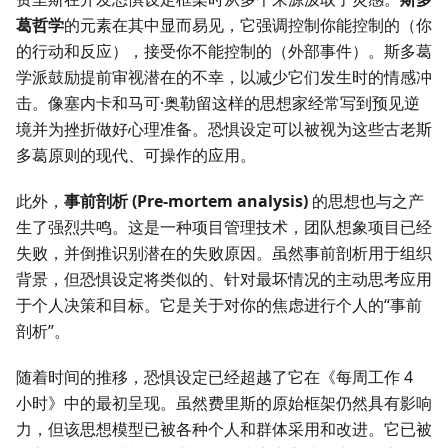
葛哲学
的元素在其中显而易见，它强调控制你能控制的（你
的行动和反应），接受你不能控制的（外部事件）。斯多葛
学派鼓励提前审视潜在的不幸，以减少它们发生时的情感冲
击。像塞内卡和马可·奥勒留这样的思想家经常写到预见逆
境并为挫折做好心理准备。恐惧设定可以被视为这些古老斯
多葛原则的现代、可操作的应用。
此外，
事前剖析 (Pre-mortem analysis)
的思想也与之产
生了强烈共鸣。这是一种项目管理技术，团队想象项目已经
失败，并倒推识别潜在的失败原因。虽然事前剖析用于组织
背景，但恐惧设定将类似的、针对最坏情况的主动思考应用
于个人决策和目标。它是关于对你的焦虑进行个人的“事前
剖析”。
随着时间的推移，恐惧设定已经超越了它在《每周工作 4
小时》中的最初呈现。虽然费里斯的原始框架仍然具有影响
力，但该思想模型已被各种个人和群体采用和改进。它已被