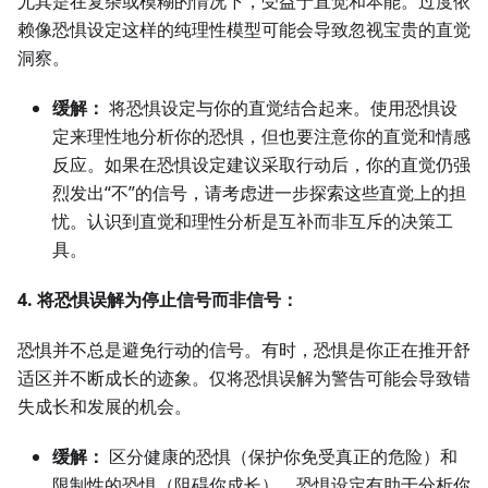
尤其是在复杂或模糊的情况下，受益于直觉和本能。过度依
赖像恐惧设定这样的纯理性模型可能会导致忽视宝贵的直觉
洞察。
缓解：
将恐惧设定与你的直觉结合起来。使用恐惧设
定来理性地分析你的恐惧，但也要注意你的直觉和情感
反应。如果在恐惧设定建议采取行动后，你的直觉仍强
烈发出“不”的信号，请考虑进一步探索这些直觉上的担
忧。认识到直觉和理性分析是互补而非互斥的决策工
具。
4. 将恐惧误解为停止信号而非信号：
恐惧并不总是避免行动的信号。有时，恐惧是你正在推开舒
适区并不断成长的迹象。仅将恐惧误解为警告可能会导致错
失成长和发展的机会。
缓解：
区分健康的恐惧（保护你免受真正的危险）和
限制性的恐惧（阻碍你成长）。恐惧设定有助于分析你