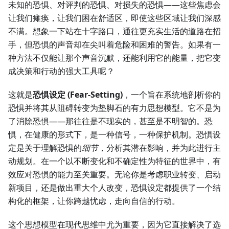
未知的恐惧、对评判的恐惧、对损失的恐惧——这些焦虑会
让我们瘫痪，让我们困在舒适区，即使这些区域让我们深感
不满。想象一下站在十字路口，通往更充实生活的道路在招
手，但恐惧的声音却在尖叫着危险和困难的警告。如果有一
种方法不仅能让那个声音沉默，还能利用它的能量，把它变
成决策和行动的强大工具呢？
这就是
恐惧设定 (Fear-Setting)
，一个旨在系统地剖析你的
恐惧并将其从阻碍转变为垫脚石的有力思想模型。它不是为
了消除恐惧——那往往是不现实的，甚至是不明智的。恐
惧，在健康的形式下，是一种信号，一种保护机制。恐惧设
定是关于理解恐惧的
细节
，分析其潜在影响，并为此进行主
动规划。在一个以不断变化和不确定性为特征的世界中，有
效应对恐惧的能力至关重要。无论你是考虑职业转变、启动
新项目，还是做出重大个人改变，恐惧设定都提供了一个结
构化的框架，让你跨越忧虑，走向自信的行动。
这个思想模型在现代思维中尤为重要，因为它直接解决了选