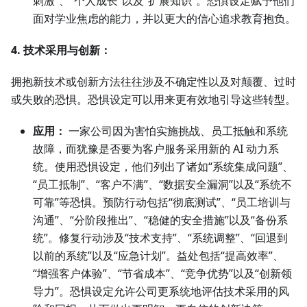
刺激”、“个人成长”以及“扩展知识”。恐惧设定赋予他们
面对学业焦虑的能力，并以更大的信心追求教育抱负。
4. 技术采用与创新：
拥抱新技术或创新方法往往涉及不确定性以及对颠覆、过时
或失败的恐惧。恐惧设定可以用来更有效地引导这些转型。
应用：
一家公司因为害怕实施挑战、员工抵触和系统
故障，而犹豫是否要为客户服务采用新的 AI 动力系
统。使用恐惧设定，他们列出了诸如“系统集成问题”、
“员工抵制”、“客户不满”、“数据安全漏洞”以及“系统不
可靠”等恐惧。预防行动包括“彻底测试”、“员工培训与
沟通”、“分阶段推出”、“稳健的安全措施”以及“备份系
统”。修复行动涉及“技术支持”、“系统调整”、“回退到
以前的系统”以及“应急计划”。益处包括“提高效率”、
“增强客户体验”、“节省成本”、“竞争优势”以及“创新领
导力”。恐惧设定允许公司更系统地评估技术采用的风