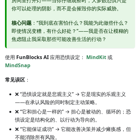
房间里打开灯——当你仔细观察时，大多数恐惧只是
你可以处理的阴影，而不是会摧毁你的实际威胁。
核心问题
：“我到底在害怕什么？我能为此做些什么？
即使情况变糟，有什么好处？”——我是否在让模糊的
焦虑阻止我采取那些可能改善生活的行动？
使用
FunBlocks AI
应用恐惧设定：
MindKit
或
MindSnap
常见误区
：
❌ “恐惧设定就是悲观主义” → 它是现实的乐观主义
——在承认风险的同时制定主动策略。
❌ “它和担心是一样的” → 担心是被动的、循环的；恐
惧设定是结构化的、以行动为导向的。
❌ “它能保证成功” → 它能改善决策并减少瘫痪感，但
不能消除所有风险。