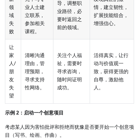
导，调整职
领
业人士建
情，建立韧性，
业路径，必
域
立联系，
扩展技能组合，
要时返回之
失
参加相关
增强信心。
前的领域。
败
课程。
让
家
清晰沟通
关注个人福
活得真实，让行
人/
理由，管
祉，需要时
动与价值观一
朋
理预期，
寻求咨询，
致，获得更强的
友
寻求支持
随时间证明
自尊，激励他
失
性网络。
成功。
人。
望
示例 2：启动一个创意项目
考虑某人因为害怕批评和拒绝而犹豫是否要开始一个创意项
目（写书、绘画、作曲）。