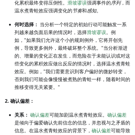
化累积最终变得压倒性。
滑坡谬误
强调事件的
序列
，而
温水煮青蛙效应强调变化的
节奏
和
感知
。
何时选择：
当分析一个特定的初始行动可能触发一系
列越来越负面后果的情况时，选择
滑坡谬误
。例
如，"如果我们允许这个小的规则例外，它将开创先
例，导致更多例外，最终破坏整个系统。"当分析渐进
的、增量的变化正在发生，而危险在于未能认识或对这
些变化的累积效应做出反应的情况时，选择温水煮青蛙
效应。例如，"我们需要意识到客户偏好的微妙转变，
否则我们可能会像慢慢被煮熟的青蛙一样，随着时间的
推移变得无关紧要。"
2. 确认偏差：
关系：
确认偏差
可能加剧温水煮青蛙效应。
确认偏差
是倾向于偏爱确认先前信念的信息，并忽视与之矛盾的
信息。在温水煮青蛙效应的背景下，
确认偏差
可能导致