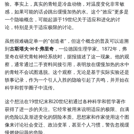
验。事实上，真实的青蛙是冷血动物，对温度变化非常敏
感，如果可能的话
会
跳出缓慢加热的水。这个"效应"更多是
一个隐喻概念，可能起源于19世纪关于适应和进化的讨
论，特别是关于适应极限的讨论。
虽然很难确定单一的"创造者"，但这个概念的普及可以追溯
到
古斯塔夫·H·E·弗里奇
，一位德国生理学家。1872年，弗
里奇在研究青蛙神经系统时，据报描述了这一现象。他的观
察，通常通过二手资料间接引用，表明放在缓慢加热的水中
的青蛙不会试图逃脱。这个观察，无论是基于实际实验还是
轶事记录，作为一个引人入胜的隐喻引起了共鸣，并开始在
科学和哲学圈子中流传。
这个想法在19世纪末和20世纪初通过各种科学和哲学著作
获得了进一步的关注。它经常被用来说明适应的极限、自满
的危险以及渐进变化的阴险本质。思想家和作家使用这个图
像来讨论社会变迁、政治变革，甚至个人习惯，警告忽视缓
慢燃烧问题的危险。