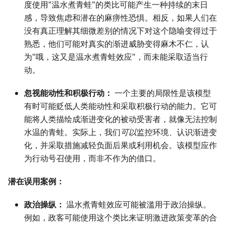
度使用"温水煮青蛙"的类比可能产生一种持续的末日
感，导致焦虑和潜在的麻痹性恐惧。相反，如果人们在
没有真正理解其细微差别的情况下对这个隐喻变得过于
熟悉，他们可能对真实的渐进威胁变得麻木不仁，认
为"哦，这又是温水煮青蛙效应"，而未能采取适当行
动。
忽视能动性和积极行动：
一个主要的局限性是该模型
有时可能贬低人类能动性和采取积极行动的能力。它可
能将人类描绘成渐进变化的被动受害者，就像无法控制
水温的青蛙。实际上，我们
可以
监控环境、认识渐进变
化，并采取措施减轻负面后果或利用机会。该模型应作
为行动号召使用，而非不作为的借口。
潜在误用案例：
政治操纵：
温水煮青蛙效应可能被滥用于政治操纵。
例如，政客可能使用这个类比来证明激进政策变革的合