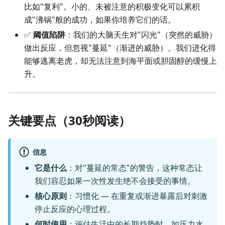
比如"复利"。小的、未被注意的积极变化可以累积
成"沸锅"般的成功，如果你培养它们的话。
✅
阈值陷阱
：我们的大脑天生对"闪光"（突然的威胁）
做出反应，但忽视"蔓延"（渐进的威胁）。我们进化得
能够逃离老虎，却无法注意到海平面或胆固醇的缓慢上
升。
关键要点（30秒阅读）
信息
它是什么
：对"蔓延的常态"的警告，这种常态让
我们容忍如果一次性发生绝不会接受的事情。
核心原则
：习惯化 — 在重复或渐进暴露后对刺激
停止反应的心理过程。
何时使用
：评估生活中的长期趋势时，如压力水