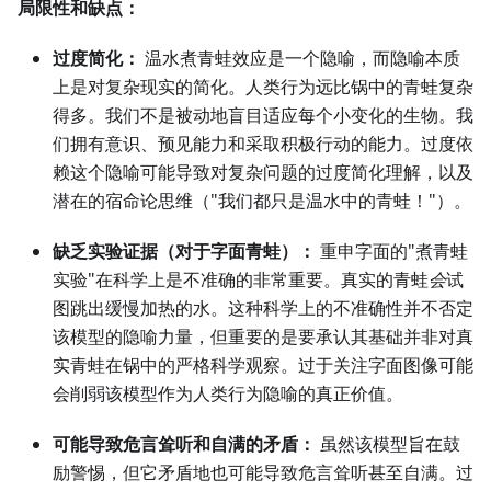
局限性和缺点：
过度简化：
温水煮青蛙效应是一个隐喻，而隐喻本质
上是对复杂现实的简化。人类行为远比锅中的青蛙复杂
得多。我们不是被动地盲目适应每个小变化的生物。我
们拥有意识、预见能力和采取积极行动的能力。过度依
赖这个隐喻可能导致对复杂问题的过度简化理解，以及
潜在的宿命论思维（"我们都只是温水中的青蛙！"）。
缺乏实验证据（对于字面青蛙）：
重申字面的"煮青蛙
实验"在科学上是不准确的非常重要。真实的青蛙
会
试
图跳出缓慢加热的水。这种科学上的不准确性并不否定
该模型的隐喻力量，但重要的是要承认其基础并非对真
实青蛙在锅中的严格科学观察。过于关注字面图像可能
会削弱该模型作为人类行为隐喻的真正价值。
可能导致危言耸听和自满的矛盾：
虽然该模型旨在鼓
励警惕，但它矛盾地也可能导致危言耸听甚至自满。过