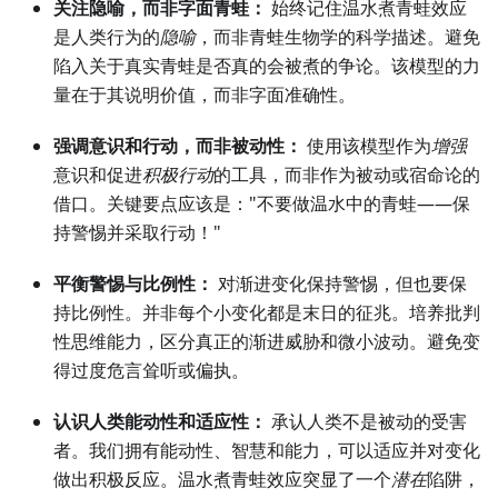
关注隐喻，而非字面青蛙：
始终记住温水煮青蛙效应
是人类行为的
隐喻
，而非青蛙生物学的科学描述。避免
陷入关于真实青蛙是否真的会被煮的争论。该模型的力
量在于其说明价值，而非字面准确性。
强调意识和行动，而非被动性：
使用该模型作为
增强
意识和促进
积极行动
的工具，而非作为被动或宿命论的
借口。关键要点应该是："不要做温水中的青蛙——保
持警惕并采取行动！"
平衡警惕与比例性：
对渐进变化保持警惕，但也要保
持比例性。并非每个小变化都是末日的征兆。培养批判
性思维能力，区分真正的渐进威胁和微小波动。避免变
得过度危言耸听或偏执。
认识人类能动性和适应性：
承认人类不是被动的受害
者。我们拥有能动性、智慧和能力，可以适应并对变化
做出积极反应。温水煮青蛙效应突显了一个
潜在
陷阱，