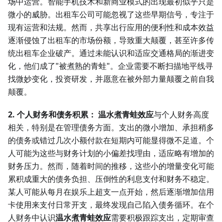
场中运营。智能手机技术和新商业模式的出现最初似乎只是
微小的威胁。出租车公司可能忽视了这些早期信号，专注于
现有运营和法规。然而，共享出行应用的便利性和成本效益
逐渐侵蚀了出租车的市场份额，导致重大颠覆，甚至许多传
统出租车企业破产。通过未能认识和适应交通格局的渐进变
化，他们成了"被煮熟的青蛙"。企业需要不断扫描地平线寻
找微妙变化，投资研发，并愿意在被外部力量颠覆之前自我
颠覆。
2. 个人财务和债务积累：
温水煮青蛙效应
与个人财务高度
相关，特别是在管理债务方面。支出的微小增加、承担稍多
的债务或错过几次小额付款在短期内可能显得微不足道。个
人可能为这些与财务计划的小偏差找理由，适应略有增加的
财务压力。然而，随着时间的推移，这些小的增量变化可能
累积成重大的债务负担、压倒性的利息支付和财务不稳定。
某人可能从每月在娱乐上超支一点开始，然后逐渐增加信用
卡使用来支付日常开支，最终发现自己陷入债务循环。在个
人财务中认识
温水煮青蛙效应
需要积极跟踪支出，定期审查