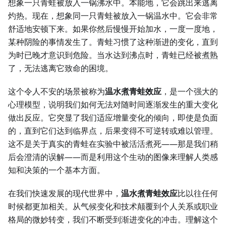
想象一只青蛙被放入一锅沸水中。本能地，它会跳出来逃离
灼热。现在，想象同一只青蛙被放入一锅温水中。它会非常
舒适地安顿下来。如果你然后慢慢开始加水，一度一度地，
某种阴险的事情发生了。青蛙习惯了这种渐进的变化，直到
为时已晚才意识到危险。当水达到沸点时，青蛙已经被煮熟
了，无法逃离它致命的困境。
这个令人不安的场景被称为
温水煮青蛙效应
，是一个强大的
心理模型，说明我们如何无法对随时间逐渐发生的重大变化
做出反应。它突显了我们适应增量变化的倾向，即使是负面
的，直到它们达到临界点，后果变得不可逆转或难以管理。
这不是关于真实的青蛙在实验中被活活煮死——那是我们稍
后会澄清的误解——而是利用这个生动的图像来理解人类感
知和决策的一个基本方面。
在我们快速发展的现代世界中，
温水煮青蛙效应
比以往任何
时候都更加相关。从气候变化和技术颠覆到个人关系或职业
格局的微妙转变，我们不断受到渐进变化的冲击。理解这个