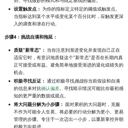
势。寻找微妙的模式和与既定基线的偏差。
设置触发点：
为你的指标定义特定的阈值或触发点。
当指标达到某个水平或变化某个百分比时，应触发更深
入的调查和潜在行动。
步骤4：挑战自满和拖延：
质疑"新常态"：
当你注意到渐进变化并发现自己正在
适应它时，有意识地质疑这个"新常态"是否在长期内真
正可接受或有益。避免简单地接受渐进的退化或错失的
机会。
积极寻找反证：
通过积极寻找
挑战
你当前假设和自满
的信息来对抗
确认偏差
。寻找暗示情况可能比你最初感
知的更严重的数据或观点。
将大问题分解为小步骤：
面对累积的大问题时，克服
不作为可能令人生畏。将必要的行动分解为更小、更易
管理的步骤。专注于一次迈出一小步，以重新掌控并朝
积极方向前进。