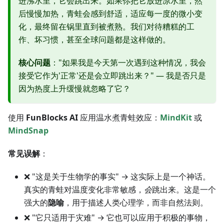
进沸水里，它会跳出来。如果你把它放进凉水里，然
后慢慢加热，青蛙会感到舒适，适应每一度的微小变
化，最终留在锅里直到被煮熟。我们对待糟糕的工
作、坏习惯，甚至全球问题都是这样做的。
核心问题
："如果我是今天第一次遇到这种情况，我会
接受它作为'正常'还是会立即跳出来？" — 我是否只是
因为热度上升缓慢就忽略了它？
使用
FunBlocks AI
应用温水煮青蛙效应：
MindKit
或
MindSnap
常见误解
：
❌ "这是关于生物学的事实" → 这实际上是一个神话。
真实的青蛙对温度变化非常敏感，
会
跳出来。这是一个
强大的
隐喻
，用于描述人类心理学，而非自然法则。
❌ "它只适用于灾难" → 它也可以应用于积极的事物，