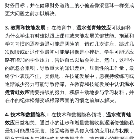
财务目标，并在健康财务道路上的小偏差像滚雪球一样变成
更大问题之前加以解决。
3. 教育和技能发展：
在教育中，
温水煮青蛙效应
可以解释
为什么学生有时难以跟上课程或未能发展关键技能。拖延和
学习习惯的逐渐衰退可能是阴险的。错过几次讲座、跳过几
次阅读或延迟作业最初可能显得像是小挫折。学生可能适应
略有增加的学业压力，告诉自己以后会补上。然而，这些小
的疏忽会累积，导致重大的知识差距、压倒性的工作量，最
终学业表现不佳。类似地，在技能发展中，忽视持续练习或
逐渐减少努力可能导致停滞。在教育和技能发展中认识
温水
煮青蛙效应
需要持续的努力、积极主动地参与学习材料，并
在小的纪律松懈变成根深蒂固的习惯之前加以解决。
4. 技术和数据隐私：
在技术和数据隐私领域，
温水煮青蛙
效应
日益相关。通过小的让步和增量数据收集逐渐侵蚀隐私
最初可能显得无害。接受略微更具侵入性的应用程序权限，
同意在线服务中进行略多的数据共享，或忽视小的数据泄露