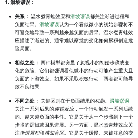
1. 滑坡谬误：
关系：
温水煮青蛙效应和
滑坡谬误
都关注渐进过程和
负面结果。
滑坡谬误
认为一个看似微小的初始步骤将不
可避免地导致一系列越来越负面的后果。温水煮青蛙效
应描述了渐进的、通常难以察觉的变化如何累积创造危
险局面。
相似之处：
两种模型都突显了忽视小的初始步骤或变
化的危险。它们都强调看似微小的行动可能产生重大且
负面的下游效应。如果不采取积极行动，两者都可能导
致不良结果。
不同之处：
关键区别在于负面结果的
机制
。
滑坡谬误
关注一系列后果的
连锁反应
，一个行动触发一系列后续
的、越来越负面的事件。它是关于从一个步骤到下一个
步骤的逻辑或因果进展。另一方面，温水煮青蛙效应关
注
渐进累积
和
感知盲区
。它是关于缓慢、未被注意的变