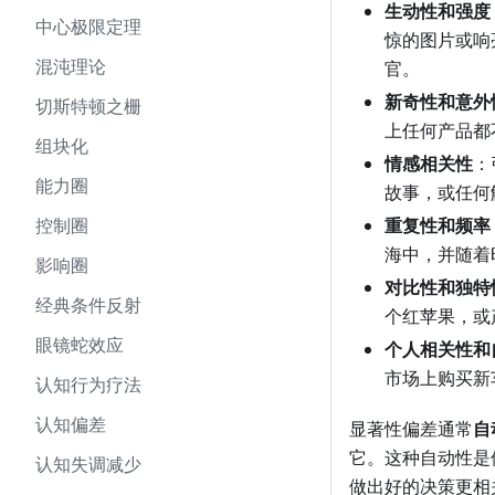
生动性和强度
中心极限定理
惊的图片或响
混沌理论
官。
新奇性和意外
切斯特顿之栅
上任何产品都
组块化
情感相关性
：
能力圈
故事，或任何
控制圈
重复性和频率
海中，并随着
影响圈
对比性和独特
经典条件反射
个红苹果，或
眼镜蛇效应
个人相关性和
市场上购买新
认知行为疗法
认知偏差
显著性偏差通常
自
它。这种自动性是
认知失调减少
做出好的决策更相