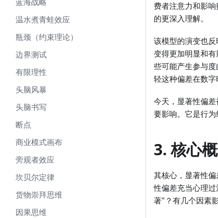
蓝海战略
费者注意力和影响
的更深入理解。
温水煮青蛙效应
瓶颈（约束理论）
该模型的演变也反
变得更加明显和有
边界测试
些可能产生参与度
有限理性
轻这种偏差在数字
头脑风暴
今天，显著性偏差
头脑书写
要影响。它是行为
断点
商业模式画布
3. 核心
旁观者效应
其核心，显著性偏
坎贝尔定律
性偏差充当心理过
货物崇拜思维
著"？有几个因素
因果思维