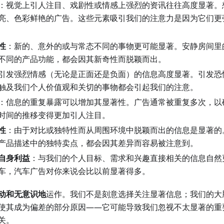
：视觉上引人注目、戏剧性或情感上强烈的资讯往往高度显著。
亮、色彩鲜艳的广告。这些元素吸引我们的注意力是因为它们更
性
：新的、意外的或与常态不同的事物更可能显著。安静房间里
不同的产品功能，都会因其新奇性而脱颖而出。
引发强烈情感（无论是正面还是负面）的信息高度显著。引发恐
触及我们个人价值观和关切的事物都会引起我们的注意。
：信息的重复暴露可以增加其显著性。广告通常被重复多次，以
时间的推移变得更加引人注目。
性
：由于对比或独特性而从周围环境中脱颖而出的信息是显著的
产品描述中的独特卖点，都会因其差异而容易被注意到。
自身利益
：与我们的个人目标、需求和兴趣直接相关的信息自然
车，汽车广告对你来说会比以前显著得多。
动和无意识地
运作。我们不是刻意选择关注显著信息；我们的大
使其成为偏差的部分原因——它可能导致我们忽视不太显著的重
关。