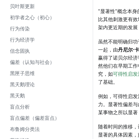
贝叶斯更新
"显著性"概念本
初学者之心（初心）
比其他刺激更有效
架内更近期的发展
行为传染
行为经济学
虽然不能明确归功
一起，由
丹尼尔·
信念固执
赢得了诺贝尔经济
偏差（认知与社会）
然他们在早期工作
黑匣子思维
究，如
可得性启发
了基础。
黑天鹅理论
黑天鹅
例如，可得性启发
力。显著性偏差与
盲点分析
某事物之所以显著
盲点偏差（偏差盲点）
随着时间的推移，
布鲁姆分类法
显著的具体因素，