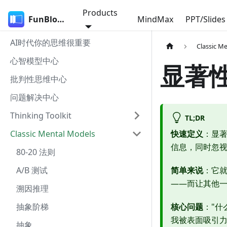
Products
FunBlocks
MindMax
PPT/Slides
AI时代你的思维很重要
Classic M
心智模型中心
显著
批判性思维中心
问题解决中心
Thinking Toolkit
TL;DR
Classic Mental Models
快速定义
：显
信息，同时忽
80-20 法则
A/B 测试
简单来说
：它
——而让其他一
溯因推理
抽象阶梯
核心问题
："什
我被表面吸引
抽象