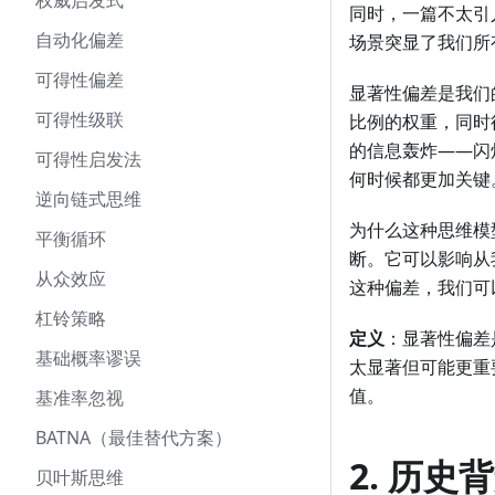
权威启发式
同时，一篇不太引
自动化偏差
场景突显了我们所
可得性偏差
显著性偏差是我们
可得性级联
比例的权重，同时
的信息轰炸——闪
可得性启发法
何时候都更加关键
逆向链式思维
为什么这种思维模
平衡循环
断。它可以影响从
从众效应
这种偏差，我们可
杠铃策略
定义
：显著性偏差
基础概率谬误
太显著但可能更重
值。
基准率忽视
BATNA（最佳替代方案）
2. 历史
贝叶斯思维