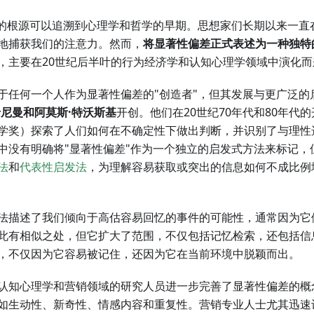
身的根源可以追溯到心理学和哲学的早期。思想家们长期以来一直
地捕获我们的注意力。然而，
将显著性偏差正式表述为一种独特
，主要在20世纪后半叶的行为经济学和认知心理学领域中演化而
于任何一个人作为显著性偏差的"创造者"，但其发展与更广泛的
卡尼曼和阿莫斯·特沃斯基
开创。他们在20世纪70年代和80年代
学奖）探索了人们如何在不确定性下做出判断，并识别了与理性
中没有明确将"显著性偏差"作为一个独立的启发式方法来标记，
法
和
代表性启发法
，为理解容易获取或突出的信息如何不成比例
法描述了我们倾向于高估容易回忆的事件的可能性，通常因为它
此有相似之处，但它扩大了范围，不仅包括记忆检索，还包括信
，不仅因为它容易被记住，还因为它在当前环境中脱颖而出。
认知心理学和营销领域的研究人员进一步完善了显著性偏差的概
如生动性、新奇性、情感内容和重复性。营销专业人士尤其迅速