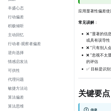
丰盛心态
应用显著性偏差使
行动偏差
常见误解
：
积极倾听
❌ "显著的
主动回忆
或具有误导性
行动者-观察者偏差
❌ "只有别
逆向选择
❌ "忽视不
情感启发法
的评估
✅ 目标是识
可供性
代理问题
敏捷方法论
关键要点
算法偏差
算法思维
信息