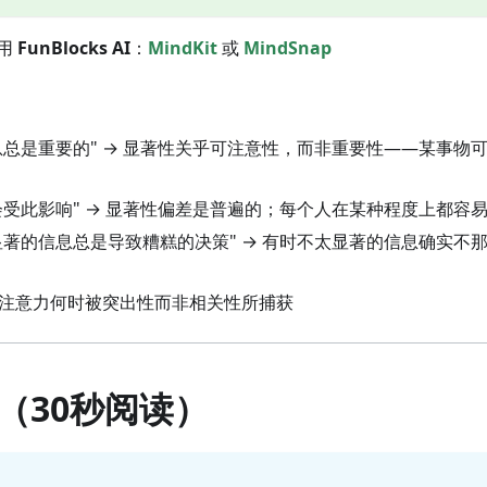
用
FunBlocks AI
：
MindKit
或
MindSnap
信息总是重要的" → 显著性关乎可注意性，而非重要性——某事物
人会受此影响" → 显著性偏差是普遍的；每个人在某种程度上都容
太显著的信息总是导致糟糕的决策" → 有时不太显著的信息确实不
别注意力何时被突出性而非相关性所捕获
（30秒阅读）