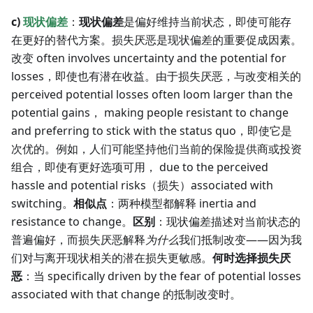
c)
现状偏差
：
现状偏差
是偏好维持当前状态，即使可能存
在更好的替代方案。损失厌恶是现状偏差的重要促成因素。
改变 often involves uncertainty and the potential for
losses，即使也有潜在收益。由于损失厌恶，与改变相关的
perceived potential losses often loom larger than the
potential gains， making people resistant to change
and preferring to stick with the status quo，即使它是
次优的。例如，人们可能坚持他们当前的保险提供商或投资
组合，即使有更好选项可用， due to the perceived
hassle and potential risks（损失）associated with
switching。
相似点
：两种模型都解释 inertia and
resistance to change。
区别
：现状偏差描述对当前状态的
普遍偏好，而损失厌恶解释
为什么
我们抵制改变——因为我
们对与离开现状相关的潜在损失更敏感。
何时选择损失厌
恶
：当 specifically driven by the fear of potential losses
associated with that change 的抵制改变时。