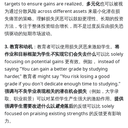
targets to ensure gains are realized。
多元化
也可以被视
为通过分散风险 across different assets 来最小化潜在损
失痛苦的策略。理解损失厌恶可以鼓励更理性、长期的投资
方法，专注于整体投资组合增长，而不是过度反应由损失恐
惧驱动的短期市场波动。
3. 教育和动机
：教育者可以使用损失厌恶来激励学生。
将
作业和目标框架为学生
不
实现它们会失去什么
可以比 solely
focusing on potential gains 更有效。例如， instead of
saying "You can gain a better grade by studying
harder," 教育者 might say "You risk losing a good
grade if you don't dedicate enough time to studying."
强调与不良学业表现相关的潜在机会损失
（例如，大学录
取、职业前景）可以对某些学生产生强大的激励作用。
提供
强调学生需要改进什么以
避免
落后
的反馈可以比 solely
focused on praising existing strengths 的反馈更有影响
力。