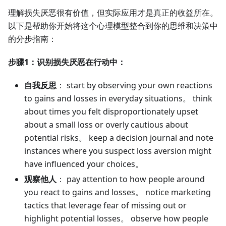
理解损失厌恶很有价值，但实际应用才是真正的收益所在。
以下是帮助你开始将这个心理模型整合到你的思维和决策中
的分步指南：
步骤1：识别损失厌恶在行动中：
自我反思
： start by observing your own reactions
to gains and losses in everyday situations。 think
about times you felt disproportionately upset
about a small loss or overly cautious about
potential risks。 keep a decision journal and note
instances where you suspect loss aversion might
have influenced your choices。
观察他人
： pay attention to how people around
you react to gains and losses。 notice marketing
tactics that leverage fear of missing out or
highlight potential losses。 observe how people