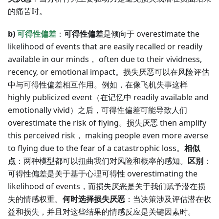
的痛苦时。
b)
可得性偏差
：
可得性偏差
是倾向于 overestimate the
likelihood of events that are easily recalled or readily
available in our minds， often due to their vividness,
recency, or emotional impact。损失厌恶可以在风险评估
中与可得性偏差相互作用。例如，在像飞机失事这样
highly publicized event（在记忆中 readily available and
emotionally vivid）之后，可得性偏差可能导致人们
overestimate the risk of flying。损失厌恶 then amplify
this perceived risk， making people even more averse
to flying due to the fear of a catastrophic loss。
相似
点
：两种模型都可以扭曲我们对风险和概率的感知。
区别
：
可得性偏差是关于基于心理可得性 overestimating the
likelihood of events，而损失厌恶是关于我们赋予潜在损
失的情感权重。
何时选择损失厌恶
：当决策涉及评估潜在收
益和损失，并且对这些结果的情感反应是关键因素时。