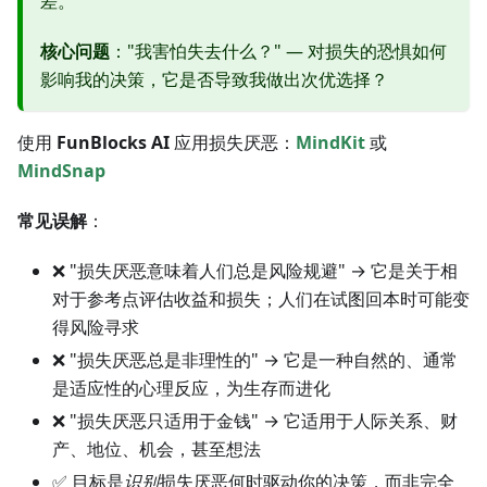
差。
核心问题
："我害怕失去什么？" — 对损失的恐惧如何
影响我的决策，它是否导致我做出次优选择？
使用
FunBlocks AI
应用损失厌恶：
MindKit
或
MindSnap
常见误解
：
❌ "损失厌恶意味着人们总是风险规避" → 它是关于相
对于参考点评估收益和损失；人们在试图回本时可能变
得风险寻求
❌ "损失厌恶总是非理性的" → 它是一种自然的、通常
是适应性的心理反应，为生存而进化
❌ "损失厌恶只适用于金钱" → 它适用于人际关系、财
产、地位、机会，甚至想法
✅ 目标是
识别
损失厌恶何时驱动你的决策，而非完全