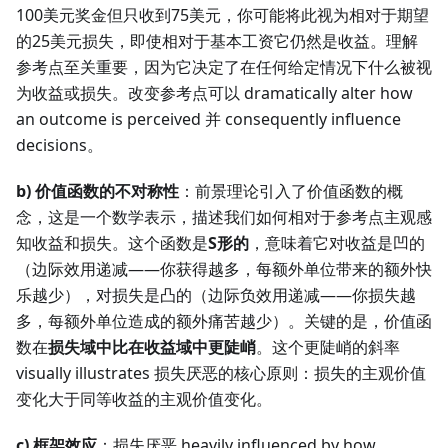
100美元奖金但只收到75美元，你可能将此视为相对于期望
的25美元损失，即使相对于基本工资它仍然是收益。理解
参考点至关重要，因为它决定了在任何给定情况下什么被视
为收益或损失。改变参考点可以 dramatically alter how
an outcome is perceived 并 consequently influence
decisions。
b) 价值函数的不对称性
：前景理论引入了价值函数的概
念，这是一个数学表示，描述我们如何相对于参考点主观感
知收益和损失。这个函数是
S形的
，意味着它对收益是凹的
（边际效用递减——你获得越多，每额外单位带来的额外快
乐越少），对损失是凸的（边际负效用递减——你损失越
多，每额外单位造成的额外痛苦越少）。关键的是，价值函
数在
损失域中比在收益域中更陡峭
。这个更陡峭的斜率
visually illustrates 损失厌恶的核心原则：损失的主观价值
变化大于同等收益的主观价值变化。
c) 框架效应
：损失厌恶 heavily influenced by how