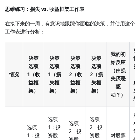
思维练习：损失 vs. 收益框架工作表
在接下来的一周，有意识地跟踪你面临的决策，并使用这个
工作表进行分析：
更
我的初
决策
决策
决策
决策
性
始反应
选项
选项
选项
选项
决
（由损
情况
1（收
1（损
2（收
2（损
（
失厌恶
益框
失框
益框
失框
虑
驱
架）
架）
架）
架）
失
动？）
恶
股
选项
选项
选项
A
选项
1：投
2：投
2：投
能
1：投
资股
资股
对股票
资股
供