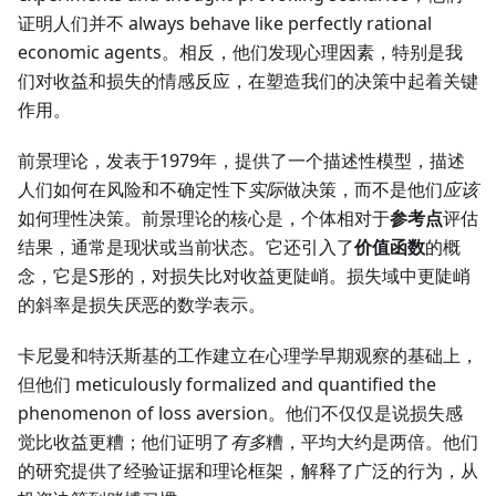
证明人们并不 always behave like perfectly rational
economic agents。相反，他们发现心理因素，特别是我
们对收益和损失的情感反应，在塑造我们的决策中起着关键
作用。
前景理论，发表于1979年，提供了一个描述性模型，描述
人们如何在风险和不确定性下
实际
做决策，而不是他们
应该
如何理性决策。前景理论的核心是，个体相对于
参考点
评估
结果，通常是现状或当前状态。它还引入了
价值函数
的概
念，它是S形的，对损失比对收益更陡峭。损失域中更陡峭
的斜率是损失厌恶的数学表示。
卡尼曼和特沃斯基的工作建立在心理学早期观察的基础上，
但他们 meticulously formalized and quantified the
phenomenon of loss aversion。他们不仅仅是说损失感
觉比收益更糟；他们证明了
有多
糟，平均大约是两倍。他们
的研究提供了经验证据和理论框架，解释了广泛的行为，从