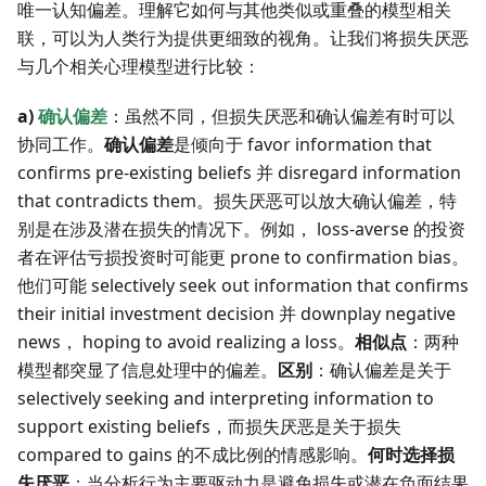
唯一认知偏差。理解它如何与其他类似或重叠的模型相关
联，可以为人类行为提供更细致的视角。让我们将损失厌恶
与几个相关心理模型进行比较：
a)
确认偏差
：虽然不同，但损失厌恶和确认偏差有时可以
协同工作。
确认偏差
是倾向于 favor information that
confirms pre-existing beliefs 并 disregard information
that contradicts them。损失厌恶可以放大确认偏差，特
别是在涉及潜在损失的情况下。例如， loss-averse 的投资
者在评估亏损投资时可能更 prone to confirmation bias。
他们可能 selectively seek out information that confirms
their initial investment decision 并 downplay negative
news， hoping to avoid realizing a loss。
相似点
：两种
模型都突显了信息处理中的偏差。
区别
：确认偏差是关于
selectively seeking and interpreting information to
support existing beliefs，而损失厌恶是关于损失
compared to gains 的不成比例的情感影响。
何时选择损
失厌恶
：当分析行为主要驱动力是避免损失或潜在负面结果