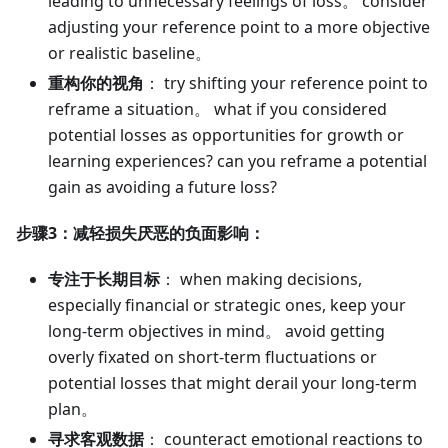
leading to unnecessary feelings of loss。 consider
adjusting your reference point to a more objective
or realistic baseline。
重构你的视角
： try shifting your reference point to
reframe a situation。 what if you considered
potential losses as opportunities for growth or
learning experiences? can you reframe a potential
gain as avoiding a future loss?
步骤3：减轻损失厌恶的负面影响：
专注于长期目标
： when making decisions,
especially financial or strategic ones, keep your
long-term objectives in mind。 avoid getting
overly fixated on short-term fluctuations or
potential losses that might derail your long-term
plan。
寻求客观数据
： counteract emotional reactions to