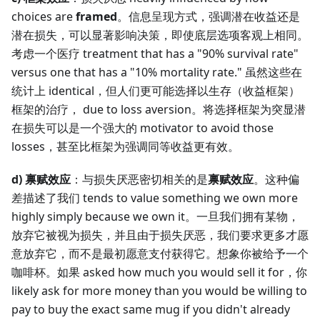
choices are
framed
。信息呈现方式，强调潜在收益还是
潜在损失，可以显著影响决策，即使底层选项客观上相同。
考虑一个医疗 treatment that has a "90% survival rate"
versus one that has a "10% mortality rate." 虽然这些在
统计上 identical，但人们更可能选择以生存（收益框架）
框架的治疗， due to loss aversion。将选择框架为突显潜
在损失可以是一个强大的 motivator to avoid those
losses，甚至比框架为强调同等收益更有效。
d) 禀赋效应
：与损失厌恶密切相关的是
禀赋效应
。这种偏
差描述了我们 tends to value something we own more
highly simply because we own it。一旦我们拥有某物，
放弃它被视为损失，并且由于损失厌恶，我们要求更多才愿
意放弃它，而不是最初愿意支付获得它。想象你被给予一个
咖啡杯。如果 asked how much you would sell it for，你
likely ask for more money than you would be willing to
pay to buy the exact same mug if you didn't already