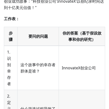
创业成功故事："科技创业公司'InnovateX'以创纪录时间达
到十亿美元估值！"
工作表：
步
你的答案（基于假设故
要问的问题
骤
事和你的研究）
1.
识
别
这个故事中的幸存者
InnovateX创业公司
幸
群体是谁？
存
者
2.
定
义
什么筛选过程导致了