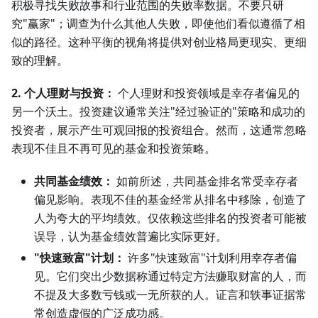
积极寻找失败故事和行业范围的失败率数据。不要只研
究"赢家"；调查为什么其他人失败，即使他们看似遵循了相
似的路径。这种平衡的视角将提供对创业格局更现实、更细
致的理解。
2. 个人理财与投资：
个人理财和投资领域是幸存者偏见的
另一个沃土。投资建议通常关注"经过验证的"策略和成功的
投资者，展示产生可观回报的投资组合。然而，这通常忽略
表现不佳且不再可见的基金和投资策略。
共同基金绩效：
如前所述，共同基金排名常受幸存者
偏见影响。表现不佳的基金经常从排名中移除，创造了
人为夸大的平均绩效。仅依赖这些排名的投资者可能被
误导，认为基金绩效普遍比实际更好。
"快速致富"计划：
许多"快速致富"计划利用幸存者偏
见。它们突出少数据称通过特定方法赚取财富的人，而
不提及大多数亏钱或一无所获的人。证言和轶事证据常
常创造虚假的广泛成功感。