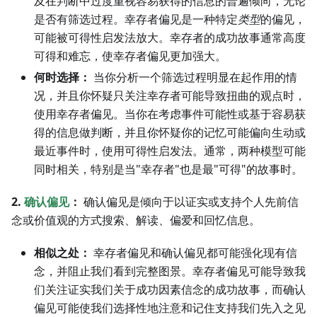
及在判断中过度重视容易获得的信息的普遍倾向，无论
是否有筛选过程。幸存者偏见是一种特定
类型
的偏见，
可能被可得性启发法放大。幸存者的成功故事通常高度
可得和难忘，使幸存者偏见更加强大。
何时选择：
当你分析一个筛选过程明显在起作用的情
况，并且你怀疑只关注幸存者可能导致扭曲的观点时，
使用幸存者偏见。当你在考虑事件可能性或基于容易获
得的信息做判断，并且你怀疑你的记忆可能偏向生动或
最近事件时，使用可得性启发法。通常，两种模型可能
同时相关，特别是当"幸存者"也是最"可得"的故事时。
2.
确认偏见
：
确认偏见是倾向于以证实或支持个人先前信
念或价值观的方式搜索、解读、偏爱和回忆信息。
相似之处：
幸存者偏见和确认偏见都可能强化现有信
念，并阻止我们看到完整图景。幸存者偏见可能导致我
们关注证实我们关于成功因素信念的成功故事，而确认
偏见可能使我们选择性地注意和记住支持我们先入之见