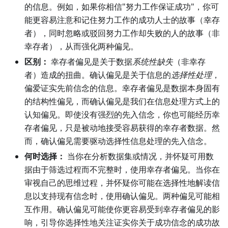
的信息。例如，如果你相信"努力工作保证成功"，你可
能更容易注意和记住努力工作的成功人士的故事（幸存
者），同时忽略或驳回努力工作却失败的人的故事（非
幸存者），从而强化两种偏见。
区别：
幸存者偏见是关于数据
系统性缺失
（非幸存
者）造成的扭曲。确认偏见是关于信息的
选择性处理
，
偏爱证实先前信念的信息。幸存者偏见是数据本身固有
的结构性偏见，而确认偏见是我们在信息处理方式上的
认知偏见。即使没有强烈的先入信念，你也可能经历幸
存者偏见，只是被动地接受容易获得的幸存者数据。然
而，确认偏见需要驱动选择性信息处理的先入信念。
何时选择：
当你在分析数据集或情况，并怀疑可用数
据由于筛选过程而不完整时，使用幸存者偏见。当你在
审视自己的思维过程，并怀疑你可能在选择性地解读信
息以支持现有信念时，使用确认偏见。两种偏见可能相
互作用。确认偏见可能使你更容易受到幸存者偏见的影
响，引导你选择性地关注证实你关于成功信念的成功故