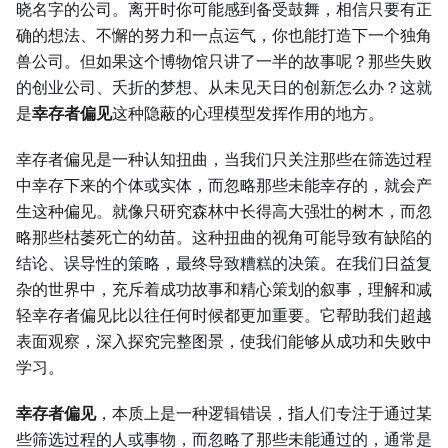
晓名字的公司。离开时你可能感到备受鼓舞，相信只要有正
确的想法、不懈的努力和一点运气，你也能打造下一个独角
兽公司。但如果这个博物馆只讲了一半的故事呢？那些失败
的创业公司、夭折的梦想、从未见天日的创新怎么办？这就
是
幸存者偏见
这种隐蔽的心理模型发挥作用的地方。
幸存者偏见是一种认知扭曲，当我们只关注那些在筛选过程
中幸存下来的个体或实体，而忽略那些未能幸存的，就会产
生这种偏见。就像只研究森林中长得高大强壮的树木，而忽
略那些枯萎死亡的幼苗。这种扭曲的视角可能导致有缺陷的
结论、误导性的策略，最终导致糟糕的决策。在我们日益复
杂的世界中，充斥着成功故事和精心策划的叙事，理解和减
轻幸存者偏见比以往任何时候都更加重要。它帮助我们超越
表面观察，深入探究完整图景，使我们能够从成功和失败中
学习。
幸存者偏见
，本质上是一种逻辑错误，指人们专注于通过某
些筛选过程的人或事物，而忽略了那些未能通过的，通常是