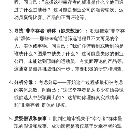
程。问自己："选择这些幸存者的标准是什么？他们通
过了什么过滤器？"这可能是创业公司的融资轮次、运
动员赢得比赛、产品的正面评论等。
寻找"非幸存者"群体（缺失数据）：
积极搜索"非幸存
者"群体——那些
未能
通过筛选过程且不太可见的个
人、实体或事物。问自己："我们
没有
看到或听到的是
谁或什么？图景中缺失了什么？"这可能是失败的创业
公司、未能达到顶峰的运动员、有负面评论的产品等。
这通常是最具挑战性的一步，需要积极的研究和调查。
分析分母：
考虑分母——开始这个过程或最初被考虑
的实体总数。问自己："这些幸存者是从多少初始尝试
或候选人中脱颖而出的？"这帮助你理解真实成功率
和"非幸存者"群体的规模。
质疑假设和叙事：
批判性地审视关于"幸存者"群体呈
现的假设和叙事。成功因素是否仅基于对幸存者的观