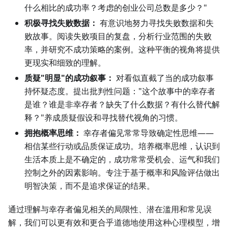
什么相比的成功率？考虑的创业公司总数是多少？"
积极寻找失败数据：
有意识地努力寻找失败数据和失
败故事。阅读失败项目的复盘，分析行业范围的失败
率，并研究不成功策略的案例。这种平衡的视角将提供
更现实和细致的理解。
质疑"明显"的成功叙事：
对看似直截了当的成功叙事
持怀疑态度。提出批判性问题："这个故事中的幸存者
是谁？谁是非幸存者？缺失了什么数据？有什么替代解
释？"养成质疑假设和寻找替代视角的习惯。
拥抱概率思维：
幸存者偏见常常导致确定性思维——
相信某些行动或品质保证成功。培养概率思维，认识到
生活本质上是不确定的，成功常常受机会、运气和我们
控制之外的因素影响。专注于基于概率和风险评估做出
明智决策，而不是追求保证的结果。
通过理解与幸存者偏见相关的局限性、潜在滥用和常见误
解，我们可以更有效和更合乎道德地使用这种心理模型，增