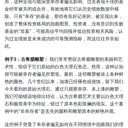
而，这种呈现可能深受幸存者偏见影响。过去表现不佳的基
金经常被关闭或合并，有效地将它们从历史绩效数据中移
除。只有"幸存"的基金，那些有良好记录的，被呈现出来，
创造了整体投资格局的扭曲图景。投资者，没有意识到失败
基金的"坟墓"，可能高估平均回报并低估投资相关风险，认
为过去绩效是未来成功的可靠预测指标，而这往往并非如
此。
例子3：古希腊雕塑：
我们常常赞叹古希腊雕塑的美丽和艺
术性，惊叹于它们原始的白色大理石形态。然而，这种认知
很可能被幸存者偏见所塑造。最初，这些雕塑被涂上各种鲜
艳的颜色。几个世纪以来，油漆已经褪色或侵蚀，留下我们
今天看到的原始大理石。通过只观察幸存、未上漆的雕塑，
我们可能错误地得出结论，认为古希腊艺术主要以白色大理
石和极简美学为特征，错过了原本色彩斑斓的现实。这个案
例中的"非幸存者"是丢失的颜料和雕塑原本的鲜艳外观。
这些例子突显了幸存者偏见如何在不同情境中扭曲我们的理