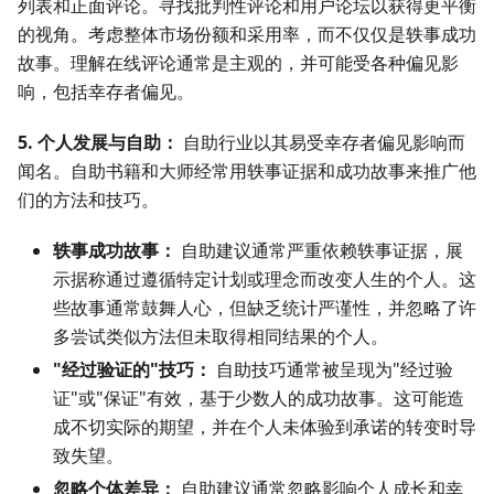
列表和正面评论。寻找批判性评论和用户论坛以获得更平衡
的视角。考虑整体市场份额和采用率，而不仅仅是轶事成功
故事。理解在线评论通常是主观的，并可能受各种偏见影
响，包括幸存者偏见。
5. 个人发展与自助：
自助行业以其易受幸存者偏见影响而
闻名。自助书籍和大师经常用轶事证据和成功故事来推广他
们的方法和技巧。
轶事成功故事：
自助建议通常严重依赖轶事证据，展
示据称通过遵循特定计划或理念而改变人生的个人。这
些故事通常鼓舞人心，但缺乏统计严谨性，并忽略了许
多尝试类似方法但未取得相同结果的个人。
"经过验证的"技巧：
自助技巧通常被呈现为"经过验
证"或"保证"有效，基于少数人的成功故事。这可能造
成不切实际的期望，并在个人未体验到承诺的转变时导
致失望。
忽略个体差异：
自助建议通常忽略影响个人成长和幸