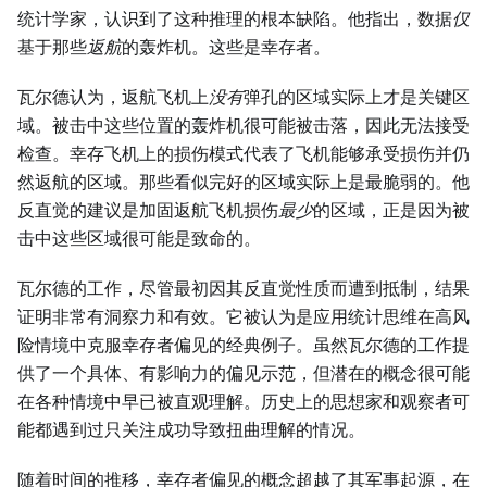
统计学家，认识到了这种推理的根本缺陷。他指出，数据
仅
基于那些
返航
的轰炸机。这些是幸存者。
瓦尔德认为，返航飞机上
没有
弹孔的区域实际上才是关键区
域。被击中这些位置的轰炸机很可能被击落，因此无法接受
检查。幸存飞机上的损伤模式代表了飞机能够承受损伤并仍
然返航的区域。那些看似完好的区域实际上是最脆弱的。他
反直觉的建议是加固返航飞机损伤
最少
的区域，正是因为被
击中这些区域很可能是致命的。
瓦尔德的工作，尽管最初因其反直觉性质而遭到抵制，结果
证明非常有洞察力和有效。它被认为是应用统计思维在高风
险情境中克服幸存者偏见的经典例子。虽然瓦尔德的工作提
供了一个具体、有影响力的偏见示范，但潜在的概念很可能
在各种情境中早已被直观理解。历史上的思想家和观察者可
能都遇到过只关注成功导致扭曲理解的情况。
随着时间的推移，幸存者偏见的概念超越了其军事起源，在