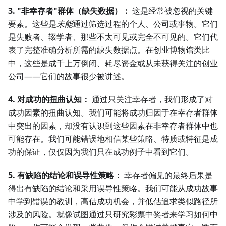
3. "非幸存者"群体（缺失数据）：
这是经常被忽视的关键
要素。这些是
未能
通过筛选过程的个人、公司或事物。它们
是失败者、辍学者、那些不太可见或完全不可见的。它们代
表了完整准确分析所需的缺失数据点。在创业博物馆类比
中，这些是成千上万倒闭、耗尽资金或从未获得关注的创业
公司——它们的故事很少被讲述。
4. 对成功的扭曲认知：
通过只关注幸存者，我们形成了对
成功因素的扭曲认知。我们可能将成功归因于在幸存者群体
中突出的因素，却没有认识到这些因素在非幸存者群体中也
可能存在。我们可能错误地相信某些策略、特质或特征是成
功的保证，仅仅因为我们只在成功例子中看到它们。
5. 有缺陷的结论和误导性策略：
幸存者偏见的最终后果是
得出有缺陷的结论和采用误导性策略。我们可能从成功故事
中学到错误的教训，高估成功机会，并低估追求类似路径所
涉及的风险。就像试图通过只研究彩票中奖者来学习如何中