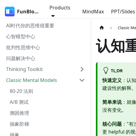
Products
FunBlocks
MindMax
PPT/Slides
AI时代你的思维很重要
Classic M
心智模型中心
认知
批判性思维中心
问题解决中心
Thinking Toolkit
TL;DR
Classic Mental Models
快速定义
：认
建设性的解释
80-20 法则
A/B 测试
简单来说
：就
没有变化。
溯因推理
抽象阶梯
核心问题
："有
更 helpful 的
抽象