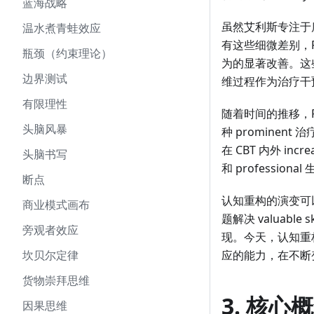
蓝海战略
虽然艾利斯专注于质
温水煮青蛙效应
有这些细微差别，RE
瓶颈（约束理论）
为的显著改善。这些疗
边界测试
维过程作为治疗干
有限理性
随着时间的推移，RE
头脑风暴
种 prominent
在 CBT 内外 incre
头脑书写
和 professio
断点
认知重构的演变可
商业模式画布
题解决 valuab
旁观者效应
现。今天，认知重构
坎贝尔定律
应的能力，在不断
货物崇拜思维
3. 核
因果思维