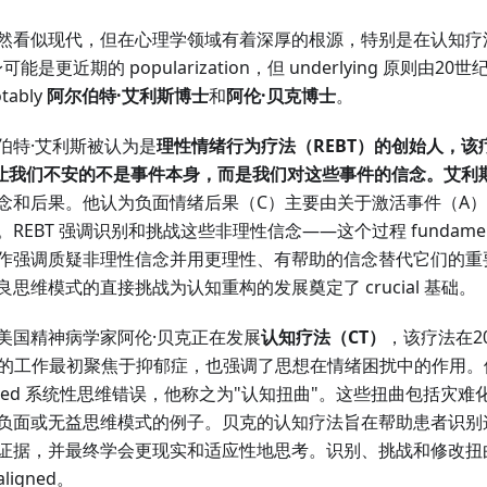
然看似现代，但在心理学领域有着深厚的根源，特别是在认知疗
更近期的 popularization，但 underlying 原则由20世纪中期
tably
阿尔伯特·艾利斯博士
和
阿伦·贝克博士
。
伯特·艾利斯被认为是
理性情绪行为疗法（REBT）
的创始人，该疗
为，让我们不安的不是事件本身，而是我们对这些事件的信念。艾利
念和后果。他认为负面情绪后果（C）主要由关于激活事件（A）
EBT 强调识别和挑战这些非理性信念——这个过程 fundament
作强调质疑非理性信念并用更理性、有帮助的信念替代它们的重
思维模式的直接挑战为认知重构的发展奠定了 crucial 基础。
美国精神病学家阿伦·贝克正在发展
认知疗法（CT）
，该疗法在2
t。贝克的工作最初聚焦于抑郁症，也强调了思想在情绪困扰中的作用
xhibited 系统性思维错误，他称之为"认知扭曲"。这些扭曲包括
负面或无益思维模式的例子。贝克的认知疗法旨在帮助患者识别
证据，并最终学会更现实和适应性地思考。识别、挑战和修改扭
aligned。