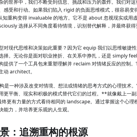
杂的世界中，我们不断受到信息、挑战和压力的轰炸。我们对这
感受和行动。如果我们陷入 rigid 的负面思维模式，很容易变得 o
是认知重构变得 invaluable 的地方。它不是 about 忽视现
nsciously 选择从不同角度看待情境，识别替代解释，并最终
型对现代思维和决策如此重要？因为它 equip 我们以思维敏捷
。无论你是面对职业挫折、在关系中挣扎，还是 simply feeling o
提供了一个工具包来重塑理解并 reclaim 对情绪反应的控制
architect。
重构是一种涉及改变对情境、想法或情绪的思考方式的心理技术
用更平衡、现实和积极的模式替代它们的过程。**就像戴上一
nt、最终更有力量的方式看待相同的 landscape。通过掌握这个
决能力，并培养更乐观的人生观。
史背景：追溯重构的根源