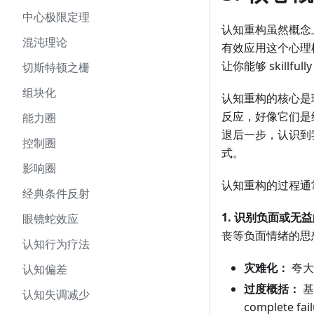
中心极限定理
认知重构虽然概念
混沌理论
有效应用这个心理模
让你能够 skillfull
切斯特顿之栅
组块化
认知重构的核心是
反应，好像它们是绝对真
能力圈
退后一步，认识到
控制圈
式。
影响圈
认知重构的过程通
经典条件反射
1. 识别负面或无
眼镜蛇效应
丧等负面情绪的思
认知行为疗法
灾难化：
夸大
认知偏差
过度概括：
基
认知失调减少
complete fa