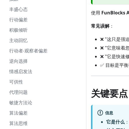
丰盛心态
使用
FunBlocks A
行动偏差
常见误解
：
积极倾听
❌ "这只是强
主动回忆
❌ "它意味
行动者-观察者偏差
❌ "它是快速
逆向选择
✅ 目标是平
情感启发法
可供性
关键要点
代理问题
敏捷方法论
算法偏差
信息
它是什么
算法思维