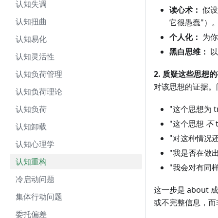
认知失调
读心术：
假设
认知扭曲
它很愚蠢"）
个人化：
为你
认知易化
黑白思维：
以
认知灵活性
认知负荷管理
2. 质疑这些思想
对该思想的证据。
认知负荷理论
认知负荷
"这个思想为 t
"这个思想
不
认知卸载
"对这种情况
认知心理学
"我是否在做
认知重构
"我会对有同
冷启动问题
这一步是 abou
集体行动问题
或不完整信息，而非 so
委托偏差