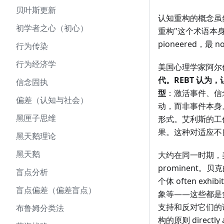
贝叶斯更新
认知重构的概念虽
初学者之心（初心）
重构"这个术语本身可能是
pioneered，最 no
行为传染
行为经济学
美国心理学家阿尔
代。REBT 认
信念固执
型
：激活事件、信
偏差（认知与社会）
动，而非事件本身。R
黑匣子思维
形式。艾利斯的工
果。这种对适应不良
黑天鹅理论
黑天鹅
大约在同一时期，
prominen
盲点分析
个体 often e
盲点偏差（偏差盲点）
象等——这些都是
支持和反对它们的
布鲁姆分类法
构的原则 directly 