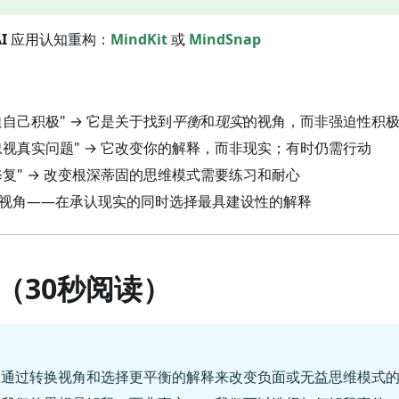
I
应用认知重构：
MindKit
或
MindSnap
迫自己积极" → 它是关于找到
平衡
和
现实
的视角，而非强迫性积
着忽视真实问题" → 它改变你的解释，而非现实；有时仍需行动
修复" → 改变根深蒂固的思维模式需要练习和耐心
衡视角——在承认现实的同时选择最具建设性的解释
（30秒阅读）
：通过转换视角和选择更平衡的解释来改变负面或无益思维模式