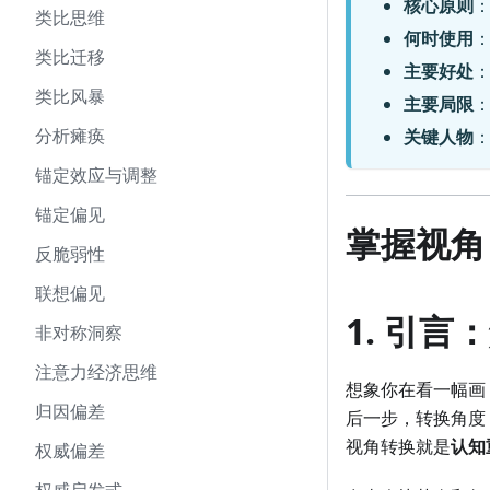
核心原则
类比思维
何时使用
类比迁移
主要好处
：
类比风暴
主要局限
分析瘫痪
关键人物
锚定效应与调整
锚定偏见
掌握视角
反脆弱性
联想偏见
1. 引
非对称洞察
注意力经济思维
想象你在看一幅画
归因偏差
后一步，转换角度
视角转换就是
认知
权威偏差