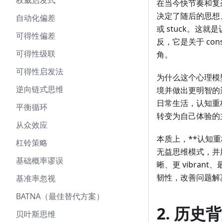
权威启发式
在当今快节奏和复
决定了随后的思想、
自动化偏差
或 stuck。这就
可得性偏差
反，它是关于 co
可得性级联
角。
可得性启发法
为什么这个心理模
逆向链式思维
境并做出更明智的选择
日常生活，认知重构
平衡循环
转变为自己体验的主动 
从众效应
本质上，**认知
杠铃策略
无益思维模式，并
基础概率谬误
晰、更 vibra
韧性，改善问题解
基准率忽视
BATNA（最佳替代方案）
2. 历
贝叶斯思维