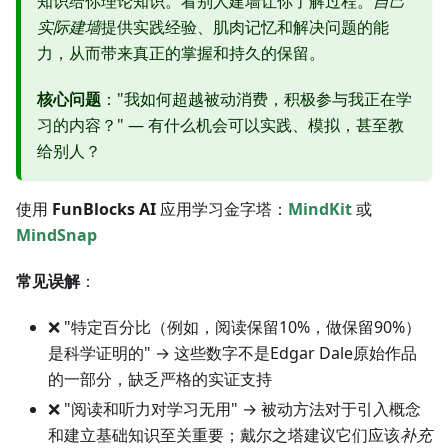
知识给你理论知识。看别人建墙让你了解过程。
自己
实际建墙
提供实践经验、肌肉记忆和解决问题的能
力，从而带来真正的掌握和持久的保留。
核心问题
："我如何超越被动消费，积极参与我正在学
习的内容？" — 有什么机会可以实践、模拟，甚至教
给别人？
使用
FunBlocks AI
应用学习金字塔：
MindKit
或
MindSnap
常见误解
：
❌ "特定百分比（例如，阅读保留10%，做保留90%）
是科学证明的" → 这些数字不是Edgar Dale原始作品
的一部分，缺乏严格的实证支持
❌ "阅读和听力对学习无用" → 被动方法对于引入概念
和建立基础知识至关重要；戴尔之塔建议它们应该
补充