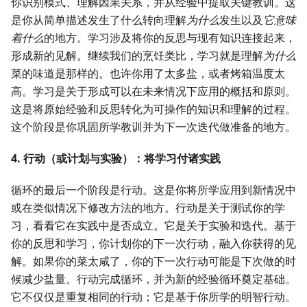
你识别模式、理解因果关系，并从经验中提取关键教训。这
是你从简单描述发生了什么转向理解
为什么
发生以及
它意味
着什么
的地方。学习涉及将你的反思与现有知识连接起来，
形成新的见解。继续我们的烹饪类比，学习就是理解
为什么
菜的味道是那样的。也许你用了太多盐，或者烤箱温度太
高。学习是关于形成可以在未来情况下应用的概括和原则。
这是将原始经验和反思转化为可操作的知识和理解的过程。
这个阶段是你巩固所学教训并为下一次迭代做准备的地方。
4. 行动（或计划与实验）：将学习付诸实践
循环的最后一个阶段是行动。这是你将所学应用到新情况中
或在类似情况下修改方法的地方。行动是关于测试你的学
习，看看它在实践中是否成立。它是关于实验和迭代。基于
你的反思和学习，你计划你的下一次行动，融入你获得的见
解。如果你的菜太咸了，你的下一次行动可能是下次做的时
候减少盐量。行动完成循环，并为新的经验循环奠定基础。
它不仅仅是重复相同的行动；它是基于你所学的明智行动。