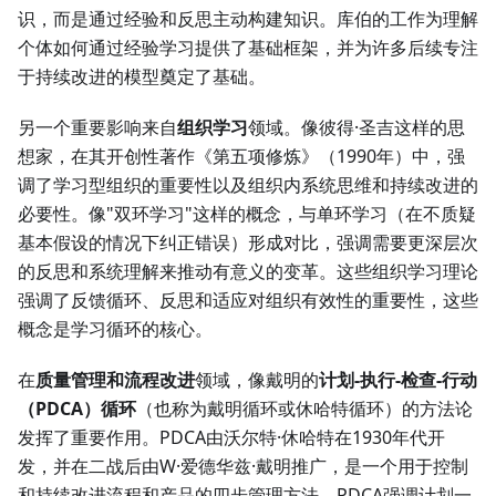
识，而是通过经验和反思主动构建知识。库伯的工作为理解
个体如何通过经验学习提供了基础框架，并为许多后续专注
于持续改进的模型奠定了基础。
另一个重要影响来自
组织学习
领域。像彼得·圣吉这样的思
想家，在其开创性著作《第五项修炼》（1990年）中，强
调了学习型组织的重要性以及组织内系统思维和持续改进的
必要性。像"双环学习"这样的概念，与单环学习（在不质疑
基本假设的情况下纠正错误）形成对比，强调需要更深层次
的反思和系统理解来推动有意义的变革。这些组织学习理论
强调了反馈循环、反思和适应对组织有效性的重要性，这些
概念是学习循环的核心。
在
质量管理和流程改进
领域，像戴明的
计划-执行-检查-行动
（PDCA）循环
（也称为戴明循环或休哈特循环）的方法论
发挥了重要作用。PDCA由沃尔特·休哈特在1930年代开
发，并在二战后由W·爱德华兹·戴明推广，是一个用于控制
和持续改进流程和产品的四步管理方法。PDCA强调计划一