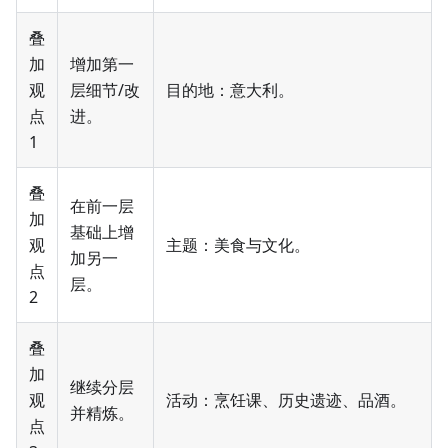
叠
加
增加第一
观
层细节/改
目的地：意大利。
点
进。
1
叠
在前一层
加
基础上增
观
主题：美食与文化。
加另一
点
层。
2
叠
加
继续分层
观
活动：烹饪课、历史遗迹、品酒。
并精炼。
点