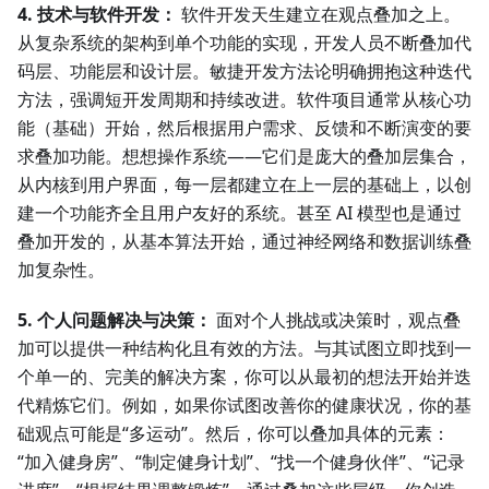
4. 技术与软件开发：
软件开发天生建立在观点叠加之上。
从复杂系统的架构到单个功能的实现，开发人员不断叠加代
码层、功能层和设计层。敏捷开发方法论明确拥抱这种迭代
方法，强调短开发周期和持续改进。软件项目通常从核心功
能（基础）开始，然后根据用户需求、反馈和不断演变的要
求叠加功能。想想操作系统——它们是庞大的叠加层集合，
从内核到用户界面，每一层都建立在上一层的基础上，以创
建一个功能齐全且用户友好的系统。甚至 AI 模型也是通过
叠加开发的，从基本算法开始，通过神经网络和数据训练叠
加复杂性。
5. 个人问题解决与决策：
面对个人挑战或决策时，观点叠
加可以提供一种结构化且有效的方法。与其试图立即找到一
个单一的、完美的解决方案，你可以从最初的想法开始并迭
代精炼它们。例如，如果你试图改善你的健康状况，你的基
础观点可能是“多运动”。然后，你可以叠加具体的元素：
“加入健身房”、“制定健身计划”、“找一个健身伙伴”、“记录