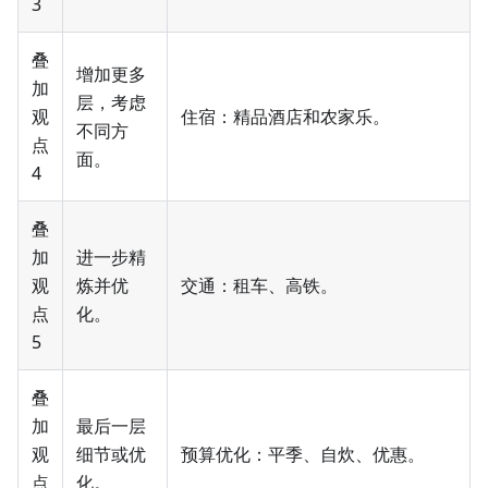
3
叠
增加更多
加
层，考虑
观
住宿：精品酒店和农家乐。
不同方
点
面。
4
叠
加
进一步精
观
炼并优
交通：租车、高铁。
点
化。
5
叠
加
最后一层
观
细节或优
预算优化：平季、自炊、优惠。
点
化。