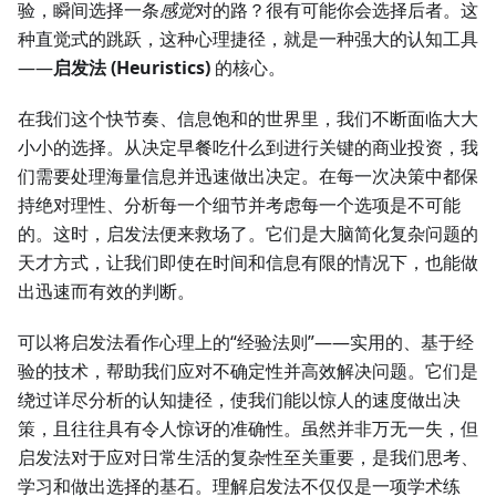
验，瞬间选择一条
感觉
对的路？很有可能你会选择后者。这
种直觉式的跳跃，这种心理捷径，就是一种强大的认知工具
——
启发法 (Heuristics)
的核心。
在我们这个快节奏、信息饱和的世界里，我们不断面临大大
小小的选择。从决定早餐吃什么到进行关键的商业投资，我
们需要处理海量信息并迅速做出决定。在每一次决策中都保
持绝对理性、分析每一个细节并考虑每一个选项是不可能
的。这时，启发法便来救场了。它们是大脑简化复杂问题的
天才方式，让我们即使在时间和信息有限的情况下，也能做
出迅速而有效的判断。
可以将启发法看作心理上的“经验法则”——实用的、基于经
验的技术，帮助我们应对不确定性并高效解决问题。它们是
绕过详尽分析的认知捷径，使我们能以惊人的速度做出决
策，且往往具有令人惊讶的准确性。虽然并非万无一失，但
启发法对于应对日常生活的复杂性至关重要，是我们思考、
学习和做出选择的基石。理解启发法不仅仅是一项学术练