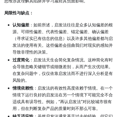
思维涉及理解其陷阱并学习减轻其负面影响。
局限性与缺点：
认知偏差
：如前所述，启发法往往是众多认知偏差的根
源。可得性偏差、代表性偏差、锚定偏差、确认偏差
（寻求证实已有信念的信息）以及许多其他偏差都与启
发法的使用有关。这些偏差会扭曲我们对现实的感知并
导致非理性的决策。
过度简化
：启发法天生会简化复杂情况。这种简化有时
会导致忽略关键细节或细微差别，从而产生次优结果。
在复杂问题中，仅仅依靠启发法而不进行深入分析是有
风险的。
情境依赖性
：启发法的有效性高度依赖于情境。在一个
情境下运行良好的启发法在另一个情境下可能完全不合
适或具有误导性。例如，“再认启发法”对比较城市很有
用，但在判断复杂产品的质量时则不那么可靠。
缺乏适应性
：虽然启发法通常基于过去的经验，但它们