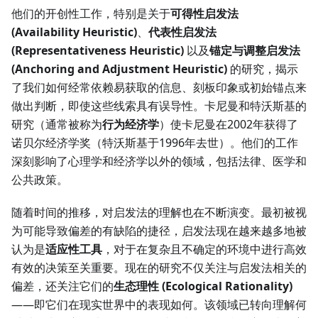
他们的开创性工作，特别是关于
可得性启发法
(Availability Heuristic)
、
代表性启发法
(Representativeness Heuristic)
以及
锚定与调整启发法
(Anchoring and Adjustment Heuristic)
的研究，揭示
了我们如何经常依赖易获取的信息、刻板印象或初始锚点来
做出判断，即使这些线索具有误导性。卡尼曼和特沃斯基的
研究（通常被称为
行为经济学
）使卡尼曼在2002年获得了
诺贝尔经济学奖（特沃斯基于1996年去世）。他们的工作
深刻影响了心理学和经济学以外的领域，包括法律、医学和
公共政策。
随着时间的推移，对启发法的理解也在不断演变。最初被视
为可能导致偏差的有缺陷的捷径，启发法现在越来越多地被
认为是
适应性工具
，对于在复杂且不确定的环境中进行高效
有效的决策至关重要。现在的研究不仅关注与启发法相关的
偏差，还关注它们的
生态理性 (Ecological Rationality)
——即它们在现实世界中的表现如何。该领域已转向理解何