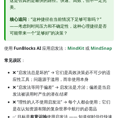
这是否真的是最快的路径。快速、高效，但不一定完
美。
核心追问
：“这种捷径在当前情况下足够可靠吗？”
——考虑到时间压力和不确定性，这种心理捷径是否
可能带来一个“足够好”的决策？
使用
FunBlocks AI
应用启发法：
MindKit
或
MindSnap
常见误区
：
❌ “启发法总是坏的” → 它们是高效决策必不可少的适
应性工具；问题源于滥用，而非使用本身
❌ “启发法等同于偏差” → 启发法是
方法
；偏差是当启
发法被误用时产生的潜在
结果
❌ “理性的人不使用启发法” → 每个人都会使用；它们
是在认知资源有限的复杂世界中航行的必需品
✅ 目标是
有意识地
使用启发法 —— 知道何时信任快速