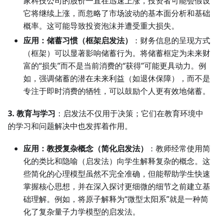
家科技公司的股价一直在迅速上涨，投资者可能会假设
它将继续上涨，而忽略了市场波动的基本面分析和基础
概率。这可能导致投资泡沫并遭受重大损失。
应用：储蓄习惯（框架启发法）
：财务信息的呈现方式
（框架）可以显著影响储蓄行为。将储蓄框定为未来财
富的“损失”而不是当前消费的“获得”可能更具动力。例
如，强调储蓄的潜在未来利益（如退休保障），而不是
专注于即时消费的牺牲，可以鼓励个人更有效地储蓄。
3. 教育与学习
：启发法不仅用于决策；它们在教育环境中
的学习和问题解决中也发挥着作用。
应用：教授复杂概念（简化启发法）
：教师经常使用简
化的类比和隐喻（启发法）向学生解释复杂的概念。这
些简化的心理模型虽然不完全准确，但能帮助学生快速
掌握核心思想，并在深入探讨更细微的细节之前建立基
础理解。例如，将原子解释为“微型太阳系”就是一种简
化了复杂量子力学模型的启发法。