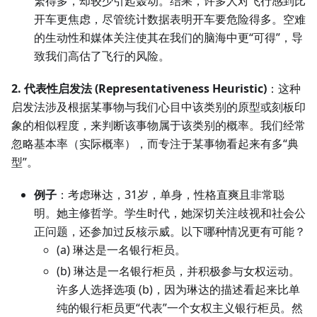
繁得多，却较少引起轰动。结果，许多人对飞行感到比
开车更焦虑，尽管统计数据表明开车要危险得多。空难
的生动性和媒体关注使其在我们的脑海中更“可得”，导
致我们高估了飞行的风险。
2. 代表性启发法 (Representativeness Heuristic)
：这种
启发法涉及根据某事物与我们心目中该类别的原型或刻板印
象的相似程度，来判断该事物属于该类别的概率。我们经常
忽略基本率（实际概率），而专注于某事物看起来有多“典
型”。
例子
：考虑琳达，31岁，单身，性格直爽且非常聪
明。她主修哲学。学生时代，她深切关注歧视和社会公
正问题，还参加过反核示威。以下哪种情况更有可能？
(a) 琳达是一名银行柜员。
(b) 琳达是一名银行柜员，并积极参与女权运动。
许多人选择选项 (b)，因为琳达的描述看起来比单
纯的银行柜员更“代表”一个女权主义银行柜员。然