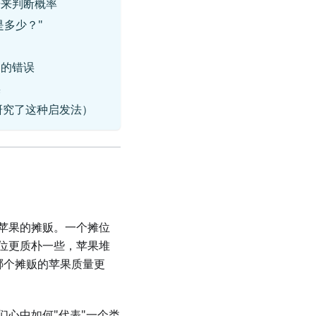
据来判断概率
是多少？"
昂的错误
误
识别并研究了这种启发法）
苹果的摊贩。一个摊位
位更质朴一些，苹果堆
哪个摊贩的苹果质量更
心中如何"代表"一个类