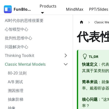
Products
FunBlocks
MindMax
PPT/Slides
AI时代你的思维很重要
Classic M
心智模型中心
代表
批判性思维中心
问题解决中心
Thinking Toolkit
TL;DR
Classic Mental Models
快速定义
：代
其属于某类别
80-20 法则
A/B 测试
简单来说
：就像
率。戴着听诊器
溯因推理
抽象阶梯
核心问题
："这
率？
抽象