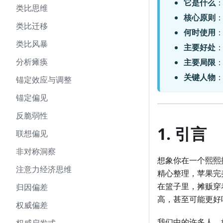
它是什么
类比思维
核心原则
：
类比迁移
何时使用
类比风暴
主要好处
分析瘫痪
主要局限
关键人物
：
锚定效应与调整
锚定偏见
反脆弱性
1. 引言
联想偏见
非对称洞察
想象你在一个熙熙
注意力经济思维
精心整理，苹果完
在篮子里，摊贩穿
归因偏差
高，甚至可能更好
权威偏差
我们中的许多人，