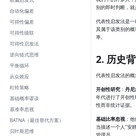
权威启发式
别的即时判断，就
自动化偏差
代表性启发法是一
可得性偏差
其属于该类别的概
可得性级联
率。
可得性启发法
逆向链式思维
2. 历史
平衡循环
代表性启发法的概
从众效应
杠铃策略
开创性研究
：
丹尼尔
年代进行了开创性
基础概率谬误
性而非统计证据。
基准率忽视
基础比率忽视
：他
BATNA（最佳替代方案）
当描述一个人"安
贝叶斯思维
管理员。