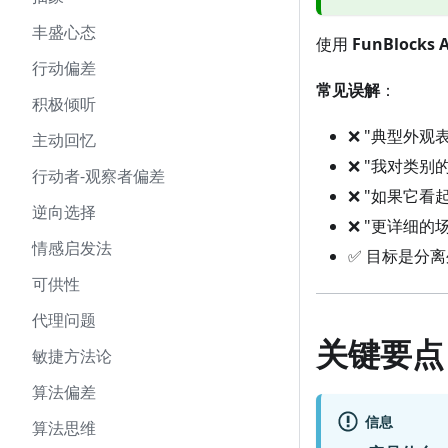
丰盛心态
使用
FunBlocks A
行动偏差
常见误解
：
积极倾听
❌ "典型外观
主动回忆
❌ "我对类
行动者-观察者偏差
❌ "如果它看
逆向选择
❌ "更详细
情感启发法
✅ 目标是分
可供性
代理问题
关键要点
敏捷方法论
算法偏差
信息
算法思维