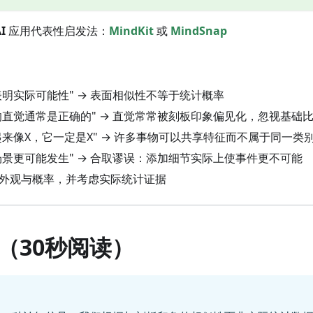
I
应用代表性启发法：
MindKit
或
MindSnap
表明实际可能性" → 表面相似性不等于统计概率
别的直觉通常是正确的" → 直觉常常被刻板印象偏见化，忽视基础
起来像X，它一定是X" → 许多事物可以共享特征而不属于同一类
的场景更可能发生" → 合取谬误：添加细节实际上使事件更不可能
离外观与概率，并考虑实际统计证据
（30秒阅读）