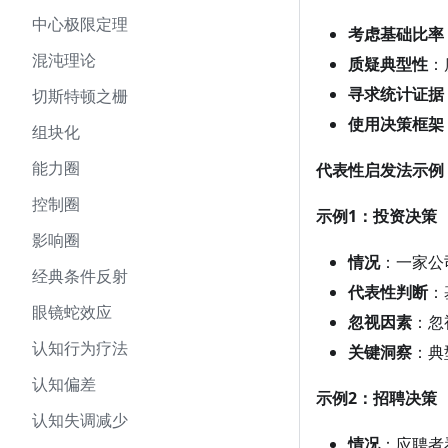
中心极限定理
考虑基础比率
混沌理论
质疑典型性
：
寻求统计证据
切斯特顿之栅
使用决策框架
组块化
能力圈
代表性启发法示例
控制圈
示例1：投资决策
影响圈
情况
：一家公
经典条件反射
代表性判断
：
眼镜蛇效应
忽视因素
：忽
认知行为疗法
关键洞察
：典
认知偏差
示例2：招聘决策
认知失调减少
情况
：应聘者