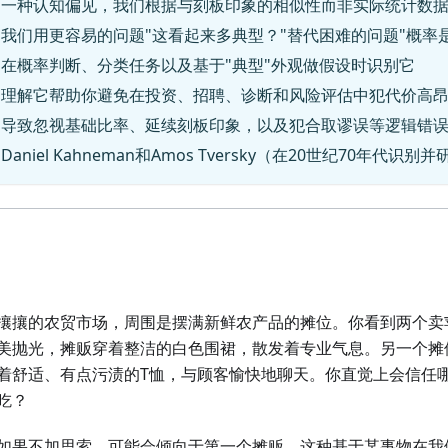
：一种认知偏见，我们根据与刻板印象的相似性而非实际统计数
我们用更容易的问题"这看起来多典型？"替代困难的问题"概率
：在概率判断、分类任务以及基于"典型"外观做假设时识别它
：理解它帮助你避免在投资、招聘、诊断和风险评估中犯代价高
：导致忽视基础比率、延续刻板印象，以及犯合取谬误等逻辑错
Daniel Kahneman和Amos Tversky（在20世纪70年代
攘攘的农贸市场，周围是摆满新鲜农产品的摊位。你看到两个卖
美抛光，摊贩穿着整洁的白色围裙，散发着专业气息。另一个摊
着舒适、有点污渍的T恤，与顾客愉快地聊天。你直觉上会信任
吃？
如果不加思索，可能会倾向于第一个摊贩。这种基于某事物在我们