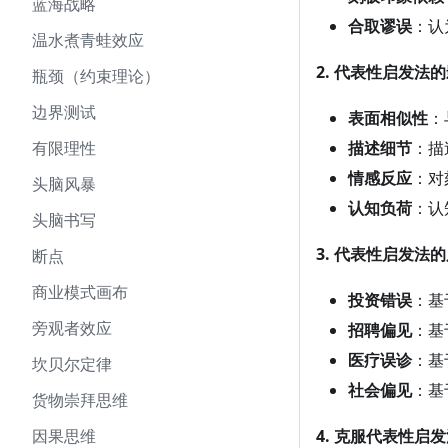
蓝海战略
合取谬误
：认
温水煮青蛙效应
2. 代表性启发法
瓶颈（约束理论）
边界测试
表面相似性
：
有限理性
描述细节
：描
情感反应
：对
头脑风暴
认知负荷
：认
头脑书写
3. 代表性启发法
断点
商业模式画布
投资错误
：基
旁观者效应
招聘偏见
：基
医疗误诊
：基
坎贝尔定律
社会偏见
：基
货物崇拜思维
因果思维
4. 克服代表性启