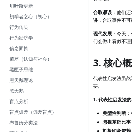
贝叶斯更新
合取谬误
：他们还
初学者之心（初心）
讲，合取事件不可
行为传染
现代发展
：今天，
行为经济学
们会做出看似不理
信念固执
偏差（认知与社会）
3. 核心
黑匣子思维
代表性启发法虽然
黑天鹅理论
要。
黑天鹅
1. 代表性启发法
盲点分析
盲点偏差（偏差盲点）
典型性判断
：
忽视基础比率
布鲁姆分类法
刻板印象依赖