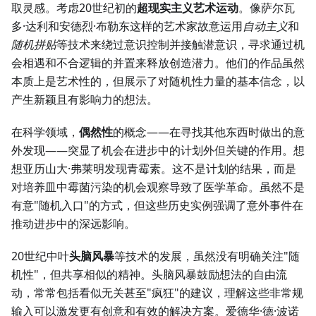
取灵感。考虑20世纪初的
超现实主义艺术运动
。像萨尔瓦
多·达利和安德烈·布勒东这样的艺术家故意运用
自动主义
和
随机拼贴
等技术来绕过意识控制并接触潜意识，寻求通过机
会相遇和不合逻辑的并置来释放创造潜力。他们的作品虽然
本质上是艺术性的，但展示了对随机性力量的基本信念，以
产生新颖且有影响力的想法。
在科学领域，
偶然性
的概念——在寻找其他东西时做出的意
外发现——突显了机会在进步中的计划外但关键的作用。想
想亚历山大·弗莱明发现青霉素。这不是计划的结果，而是
对培养皿中霉菌污染的机会观察导致了医学革命。虽然不是
有意"随机入口"的方式，但这些历史实例强调了意外事件在
推动进步中的深远影响。
20世纪中叶
头脑风暴
等技术的发展，虽然没有明确关注"随
机性"，但共享相似的精神。头脑风暴鼓励想法的自由流
动，常常包括看似无关甚至"疯狂"的建议，理解这些非常规
输入可以激发更有创意和有效的解决方案。爱德华·德·波诺