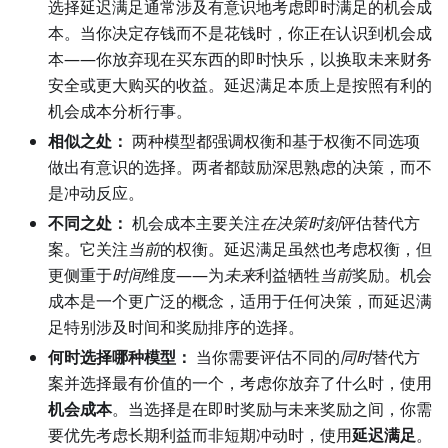
选择延迟满足通常涉及有意识地考虑即时满足的机会成
本。当你决定存钱而不是花钱时，你正在认识到机会成
本——你放弃现在买东西的即时快乐，以换取未来财务
安全或更大购买的收益。延迟满足本质上是按照有利的
机会成本分析行事。
相似之处：
两种模型都强调权衡和基于权衡不同选项
做出有意识的选择。两者都鼓励深思熟虑的决策，而不
是冲动反应。
不同之处：
机会成本主要关注
在决策时刻
评估替代方
案。它关注
当前
的权衡。延迟满足虽然也考虑权衡，但
更侧重于
时间
维度——为
未来
利益牺牲
当前
奖励。机会
成本是一个更广泛的概念，适用于任何决策，而延迟满
足特别涉及时间和奖励排序的选择。
何时选择哪种模型：
当你需要评估不同的
同时
替代方
案并选择最有价值的一个，考虑你放弃了什么时，使用
机会成本
。当选择是在即时奖励与未来奖励之间，你需
要优先考虑长期利益而非短期冲动时，使用
延迟满足
。