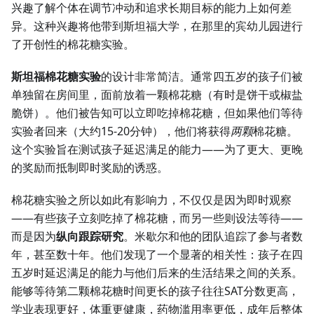
兴趣了解个体在调节冲动和追求长期目标的能力上如何差
异。这种兴趣将他带到斯坦福大学，在那里的宾幼儿园进行
了开创性的棉花糖实验。
斯坦福棉花糖实验
的设计非常简洁。通常四五岁的孩子们被
单独留在房间里，面前放着一颗棉花糖（有时是饼干或椒盐
脆饼）。他们被告知可以立即吃掉棉花糖，但如果他们等待
实验者回来（大约15-20分钟），他们将获得
两颗
棉花糖。
这个实验旨在测试孩子延迟满足的能力——为了更大、更晚
的奖励而抵制即时奖励的诱惑。
棉花糖实验之所以如此有影响力，不仅仅是因为即时观察
——有些孩子立刻吃掉了棉花糖，而另一些则设法等待——
而是因为
纵向跟踪研究
。米歇尔和他的团队追踪了参与者数
年，甚至数十年。他们发现了一个显著的相关性：孩子在四
五岁时延迟满足的能力与他们后来的生活结果之间的关系。
能够等待第二颗棉花糖时间更长的孩子往往SAT分数更高，
学业表现更好，体重更健康，药物滥用率更低，成年后整体