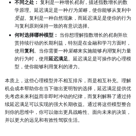
不同之处：
复利是一种增长
机制
，描述指数增长的数
学原理。延迟满足是一种
行为策略
，使你能够从复利中
受益
。复利是一种自然现象，而延迟满足是使你的行为
与复利原则保持一致的有意识选择。
何时选择哪种模型：
当你想理解指数增长的
机制
并欣
赏持续行动的长期利益，特别是在金融和学习方面时，
使用
复利
。当你需要一种
策略
来实施能够
利用
复利力量
的行为时，使用
延迟满足
。延迟满足是可操作的心理模
型，使你能够利用复利的潜力。
本质上，这些心理模型并不相互排斥，而是相互补充。理解
机会成本帮助你在当下做出更明智的选择，延迟满足提供优
先考虑未来利益而非即时冲动的纪律，而复利解释了通过持
续延迟满足可以实现的强大长期收益。通过将这些模型整合
到你的思维中，你可以做出更具战略性、面向未来的决策，
并以更大的远见和有效性驾驭生活。