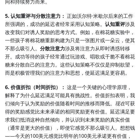
间和持续努力而来。
5. 认知重评与分散注意力：
正如沃尔特·米歇尔后来的工作
所强调的，成功的延迟者经常采用认知策略。
认知重评
涉及
改变我们对诱人奖励的思考方式。例如，在棉花糖实验中，
一些孩子将棉花糖重新构建为只是一张图片或一朵云，使其
不那么吸引人。
分散注意力
涉及将注意力从即时诱惑转移
开。成功等待的孩子经常通过玩游戏、唱歌或干脆不看棉花
糖来分散自己的注意力。这些认知策略不仅仅是抑制欲望，
而是积极管理我们的注意力和思想，使延迟满足更容易。
6. 价值折扣（时间折扣）：
这是一个关键的心理学原理，
解释了为什么延迟满足可能具有挑战性。价值折扣表明，我
们倾向于认为奖励的价值随着时间的推移而降低。
现在
可获
得的奖励感觉比未来承诺的相同奖励更有价值。延迟满足要
求我们抵消这种自然倾向，并认识到未来奖励的真实价值
（通常是更大的价值），即使它感觉不那么吸引人。想想钱
——今天的100美元感觉比明年的100美元承诺更有价值，