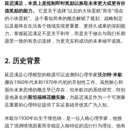
延迟满足，本质上是抵制即时奖励以换取未来更大或更有价
值奖励的能力。
它是关于选择"以后的大块蛋糕"而非"现在
的小块蛋糕"。这个看似简单的概念解锁了规划、战略制定
以及最终在生活各个领域实现更重要、更持久成果的深刻能
力。掌握延迟满足不是关于剥夺，而是关于做出与我们长期
愿景一致的有意识选择，为更充实和成功的未来铺平道路。
2. 历史背景
延迟满足心理模型的根源可以追溯到心理学家
沃尔特·米歇
尔
在1960年代末和1970年代初的开创性工作。虽然耐心和
面向未来思维的概念早已存在，但米歇尔的系统研究，特别
是他著名的
斯坦福棉花糖实验
，为延迟满足作为一个可测量
且重要的心理特征提供了实证基础并使其广为人知。
米歇尔1930年出生于维也纳，是一位人格心理学家，他挑
战了强调情境因素而非稳定人格特征的流行行为理论。他有